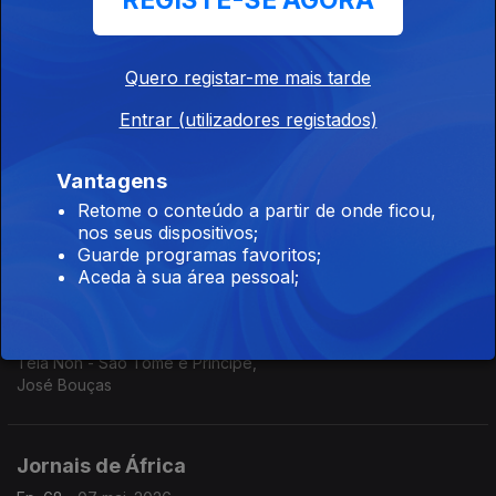
REGISTE-SE AGORA
O Democrata - Guiné Bissau,
Filomeno Sambu
Quero registar-me mais tarde
Entrar (utilizadores registados)
Jornais de África
Ep. 70
13 mai. 2026
Vantagens
Expresso das ilhas - Cabo Verde,
Retome o conteúdo a partir de onde ficou,
André Amaral
nos seus dispositivos;
Guarde programas favoritos;
Aceda à sua área pessoal;
Jornais de África
Ep. 69
11 mai. 2026
Tela Non - São Tomé e Príncipe,
José Bouças
Jornais de África