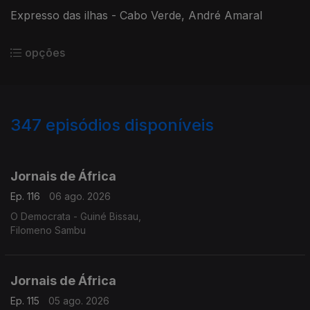
Expresso das ilhas - Cabo Verde, André Amaral
opções
347
episódios disponíveis
942853
938293
933516
927441
921904
917185
912406
907064
903190
Jornais de África
Ep. 116
06 ago. 2026
O Democrata - Guiné Bissau,
Filomeno Sambu
Jornais de África
Ep. 115
05 ago. 2026