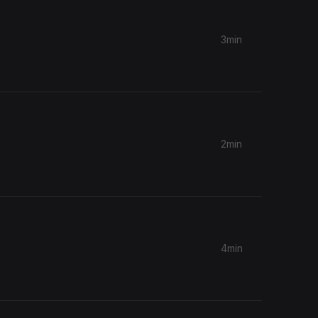
3min
2min
4min