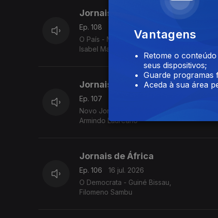
Jornais de África
Ep. 108
21 jul. 2026
Vantagens
O País - Moçambique
Isabel Manhiça
Retome o conteúdo a
seus dispositivos;
Guarde programas f
Jornais de África
Aceda à sua área pe
Ep. 107
17 jul. 2026
Novo Jornal-Angola
Armindo Laureano
Jornais de África
Ep. 106
16 jul. 2026
O Democrata - Guiné Bissau,
Filomeno Sambu