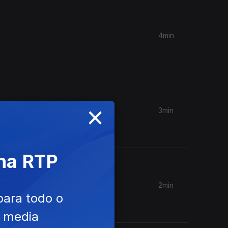
4min
×
3min
 na RTP
2min
para todo o
e media