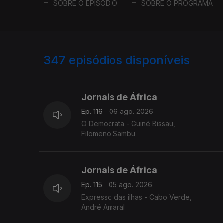
SOBRE O EPISÓDIO
SOBRE O PROGRAMA
347
episódios disponíveis
942853
938293
933516
Jornais de África
Ep. 116
06 ago. 2026
O Democrata - Guiné Bissau,
Filomeno Sambu
Jornais de África
Ep. 115
05 ago. 2026
Expresso das ilhas - Cabo Verde,
André Amaral