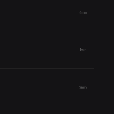
4min
1min
3min