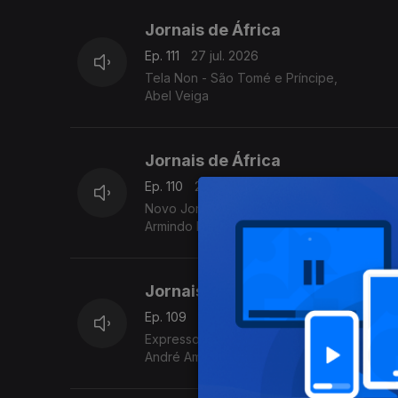
Jornais de África
Ep. 111
27 jul. 2026
Tela Non - São Tomé e Príncipe,
Abel Veiga
Jornais de África
Ep. 110
24 jul. 2026
Novo Jornal-Angola
Armindo Laureano
Jornais de África
Ep. 109
22 jul. 2026
Expresso das ilhas - Cabo Verde,
André Amaral