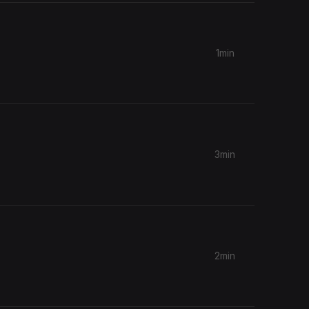
1min
3min
2min