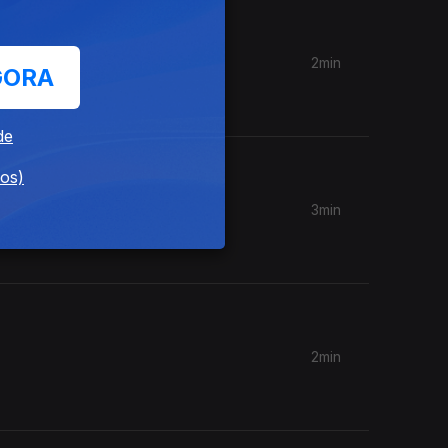
2min
GORA
de
dos)
3min
2min