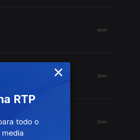
4min
×
3min
 na RTP
para todo o
2min
e media