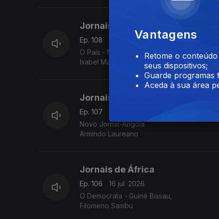
Jornais de África
Vantagens
Ep. 108
21 jul. 2026
O País - Moçambique
Retome o conteúdo a
Isabel Manhiça
seus dispositivos;
Guarde programas f
Aceda à sua área pe
Jornais de África
Ep. 107
17 jul. 2026
Novo Jornal-Angola
Armindo Laureano
Jornais de África
Ep. 106
16 jul. 2026
O Democrata - Guiné Bissau,
Filomeno Sambu