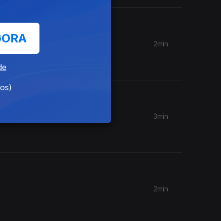
GORA
2min
de
dos)
3min
2min