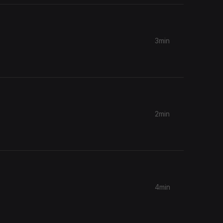
3min
2min
4min