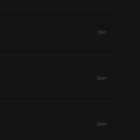
1min
3min
2min