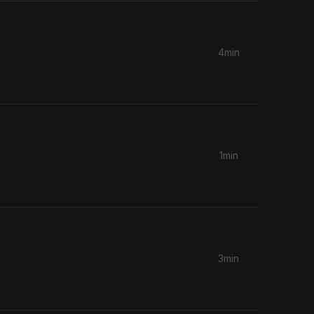
4min
1min
3min