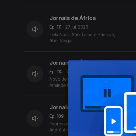
Jornais de África
Ep. 111
27 jul. 2026
Tela Non - São Tomé e Príncipe,
Abel Veiga
Jornais de África
Ep. 110
24 jul. 2026
Novo Jornal-Angola
Armindo Laureano
Jornais de África
Ep. 109
22 jul. 2026
Expresso das ilhas - Cabo Verde,
André Amaral