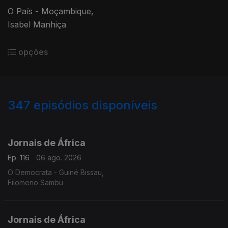
O País - Moçambique,
Isabel Manhiça
opções
347
episódios disponíveis
942853
938293
933516
927441
921904
917185
912406
907064
903190
Jornais de África
Ep. 116
06 ago. 2026
O Democrata - Guiné Bissau,
Filomeno Sambu
Jornais de África