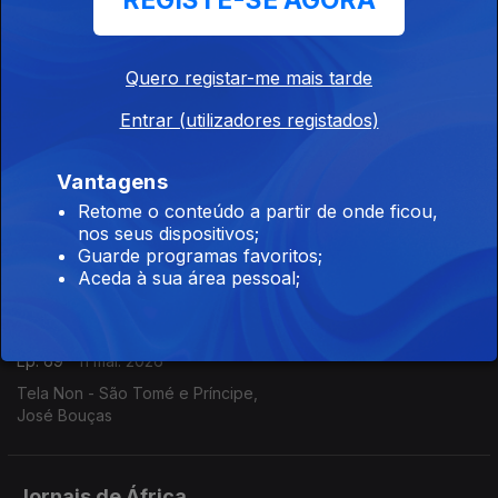
REGISTE-SE AGORA
Ep. 71
14 mai. 2026
O Democrata - Guiné Bissau,
Quero registar-me mais tarde
Filomeno Sambu
Entrar (utilizadores registados)
Jornais de África
Vantagens
Ep. 70
13 mai. 2026
Retome o conteúdo a partir de onde ficou,
Expresso das ilhas - Cabo Verde,
nos seus dispositivos;
André Amaral
Guarde programas favoritos;
Aceda à sua área pessoal;
Jornais de África
Ep. 69
11 mai. 2026
Tela Non - São Tomé e Príncipe,
José Bouças
Jornais de África