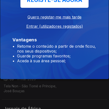
REGISTE-SE AGORA
Ep. 71
14 mai. 2026
O Democrata - Guiné Bissau,
Quero registar-me mais tarde
Filomeno Sambu
Entrar (utilizadores registados)
Jornais de África
Vantagens
Ep. 70
13 mai. 2026
Retome o conteúdo a partir de onde ficou,
Expresso das ilhas - Cabo Verde,
nos seus dispositivos;
André Amaral
Guarde programas favoritos;
Aceda à sua área pessoal;
Jornais de África
Ep. 69
11 mai. 2026
Tela Non - São Tomé e Príncipe,
José Bouças
Jornais de África