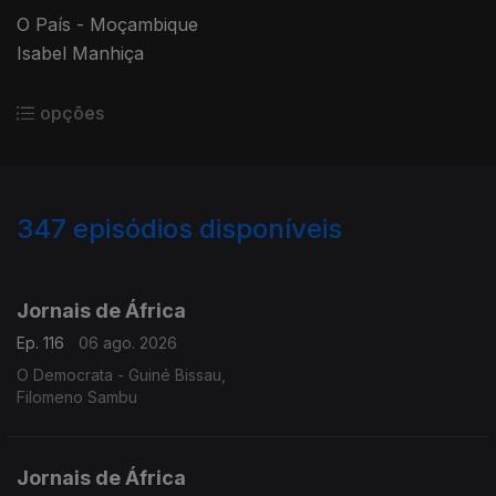
O País - Moçambique
Isabel Manhiça
opções
347
episódios disponíveis
942853
938293
933516
927441
921904
917185
912406
907064
903190
Jornais de África
Ep. 116
06 ago. 2026
O Democrata - Guiné Bissau,
Filomeno Sambu
Jornais de África