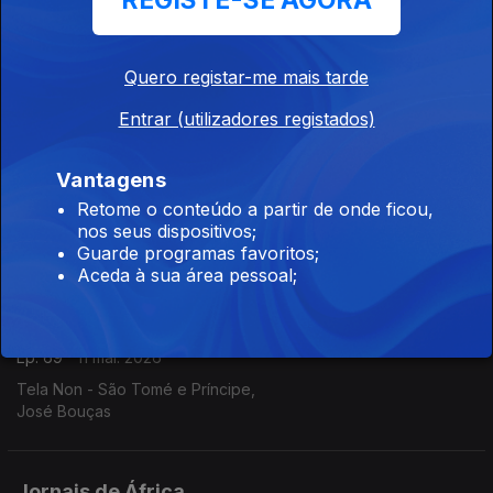
REGISTE-SE AGORA
Ep. 71
14 mai. 2026
O Democrata - Guiné Bissau,
Quero registar-me mais tarde
Filomeno Sambu
Entrar (utilizadores registados)
Jornais de África
Vantagens
Ep. 70
13 mai. 2026
Retome o conteúdo a partir de onde ficou,
Expresso das ilhas - Cabo Verde,
nos seus dispositivos;
André Amaral
Guarde programas favoritos;
Aceda à sua área pessoal;
Jornais de África
Ep. 69
11 mai. 2026
Tela Non - São Tomé e Príncipe,
José Bouças
Jornais de África