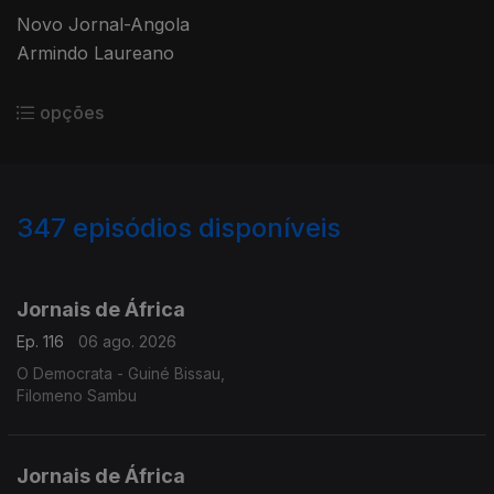
Novo Jornal-Angola
Armindo Laureano
opções
347
episódios disponíveis
942853
938293
933516
927441
921904
917185
912406
907064
903190
Jornais de África
Ep. 116
06 ago. 2026
O Democrata - Guiné Bissau,
Filomeno Sambu
Jornais de África