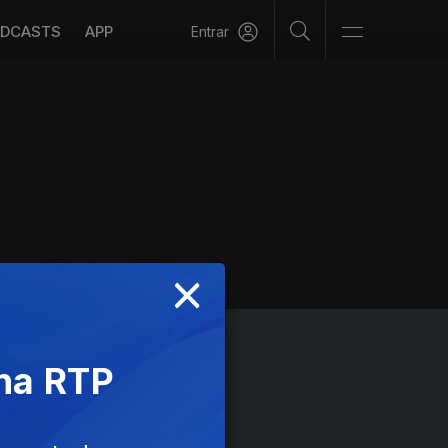
DCASTS
APP
Entrar
×
 na RTP