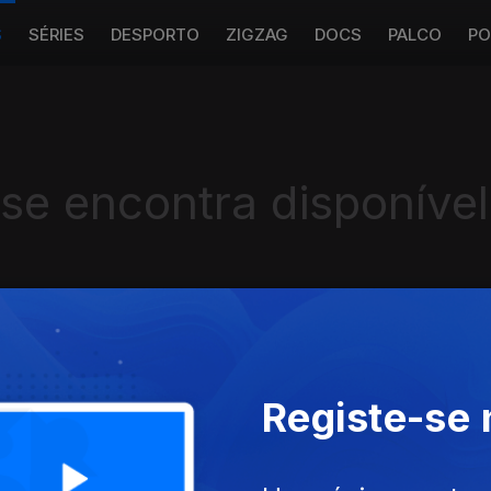
S
SÉRIES
DESPORTO
ZIGZAG
DOCS
PALCO
PO
 se encontra disponível
Instale a aplicação
RTP Play
Registe-se
Disponível para iOS, Android, Apple TV, Android TV e CarPlay