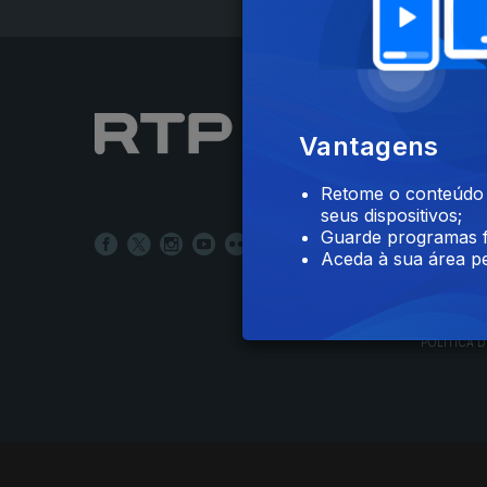
NOTÍCIAS
Vantagens
DESPORT
TELEVIS
Retome o conteúdo a
RÁDIO
seus dispositivos;
RTP ARQ
Guarde programas f
RTP ENSI
Aceda à sua área pe
POLÍTICA D