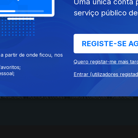
Uma única conta 
serviço público d
RTP PLAY
CONTACTOS
REGISTE-SE A
O
EM DIRETO
PROVEDORA DO
ÃO
REVER PROGRAMAS
TELESPECTADOR
 partir de onde ficou, nos
PROVEDORA DO OU
Quero registar-me mais tar
CONCURSOS
UIVOS
ACESSIBILIDADES
avoritos;
PERGUNTAS FREQUENTES
NA
SATÉLITES
ssoal;
Entrar (utilizadores regista
CONTACTOS
E PRIVACIDADE
POLÍTICA DE COOKIES
TERMOS E CONDIÇÕES
PUBLICIDADE
|
|
|