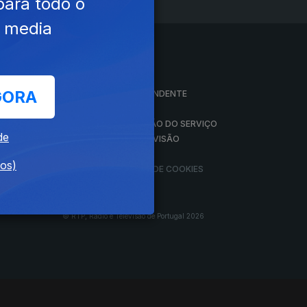
para todo o
e media
A EMPRESA
GORA
CONSELHO GERAL INDEPENDENTE
CONSELHO DE OPINIÃO
VINTE
CONTRATO DE CONCESSÃO DO SERVIÇO
de
PÚBLICO DE RÁDIO E TELEVISÃO
RGPD
dos)
GESTÃO DAS DEFINIÇÕES DE COOKIES
© RTP, Rádio e Televisão de Portugal 2026