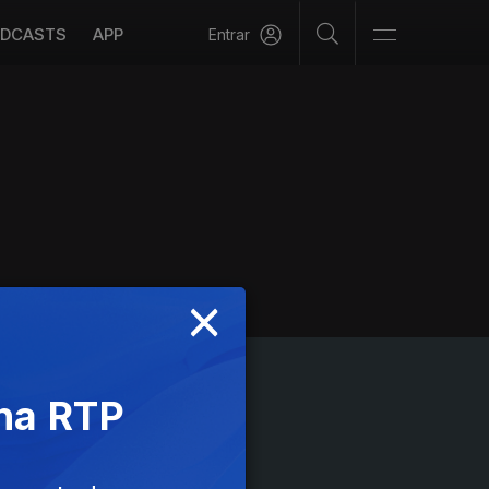
DCASTS
APP
Entrar
×
 na RTP