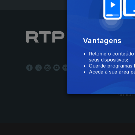
NOTÍCIAS
Vantagens
DESPORT
TELEVIS
Retome o conteúdo a
RÁDIO
seus dispositivos;
RTP ARQ
Guarde programas f
RTP ENSI
Aceda à sua área pe
POLÍTICA D