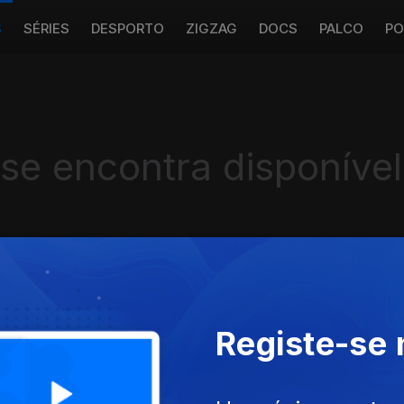
S
SÉRIES
DESPORTO
ZIGZAG
DOCS
PALCO
PO
 se encontra disponível
Instale a aplicação
RTP Play
Registe-se
Disponível para iOS, Android, Apple TV, Android TV e CarPlay