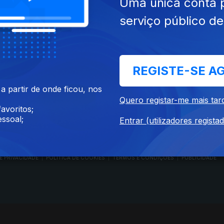
Uma única conta 
serviço público d
RTP PLAY
CONTACTOS
REGISTE-SE A
O
EM DIRETO
PROVEDORA DO
ÃO
REVER PROGRAMAS
TELESPECTADOR
 partir de onde ficou, nos
PROVEDORA DO OU
Quero registar-me mais tar
CONCURSOS
UIVOS
ACESSIBILIDADES
avoritos;
PERGUNTAS FREQUENTES
NA
SATÉLITES
ssoal;
Entrar (utilizadores regista
CONTACTOS
E PRIVACIDADE
POLÍTICA DE COOKIES
TERMOS E CONDIÇÕES
PUBLICIDADE
|
|
|