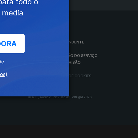
para todo o
e media
A EMPRESA
GORA
CONSELHO GERAL INDEPENDENTE
CONSELHO DE OPINIÃO
VINTE
CONTRATO DE CONCESSÃO DO SERVIÇO
de
PÚBLICO DE RÁDIO E TELEVISÃO
RGPD
dos)
GESTÃO DAS DEFINIÇÕES DE COOKIES
© RTP, Rádio e Televisão de Portugal 2026