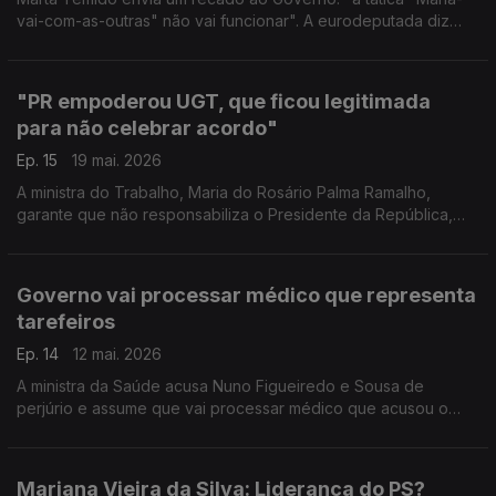
vai-com-as-outras" não vai funcionar". A eurodeputada diz
que Montenegro "vai com todas, vai com quem lhe parece
que lhe dará maior ganho".
"PR empoderou UGT, que ficou legitimada
para não celebrar acordo"
Ep. 15
19 mai. 2026
A ministra do Trabalho, Maria do Rosário Palma Ramalho,
garante que não responsabiliza o Presidente da República,
mas entende que António José Seguro “empoderou a UGT no
sentido que tornou dispensável chegar a acordo”.
Governo vai processar médico que representa
tarefeiros
Ep. 14
12 mai. 2026
A ministra da Saúde acusa Nuno Figueiredo e Sousa de
perjúrio e assume que vai processar médico que acusou o
Governo de tentativa de homicídio às populações do interior
do país.
Mariana Vieira da Silva: Liderança do PS?