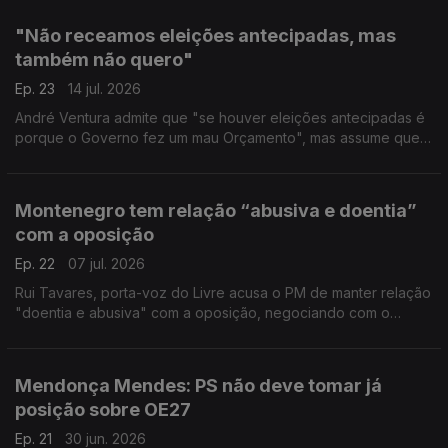
"Não receamos eleições antecipadas, mas
também não quero"
Ep. 23
14 jul. 2026
André Ventura admite que "se houver eleições antecipadas é
porque o Governo fez um mau Orçamento", mas assume que
"não podemos ter um Governo em duodécimos durante muito
tempo e também não quero eleições antecipadas".
Montenegro tem relação “abusiva e doentia”
com a oposição
Ep. 22
07 jul. 2026
Rui Tavares, porta-voz do Livre acusa o PM de manter relação
"doentia e abusiva" com a oposição, negociando com o
Chega, humilhando a esquerda para depois dizer "venham cá
aprovar o OE para governarmos mais um ano".
Mendonça Mendes: PS não deve tomar já
posição sobre OE27
Ep. 21
30 jun. 2026