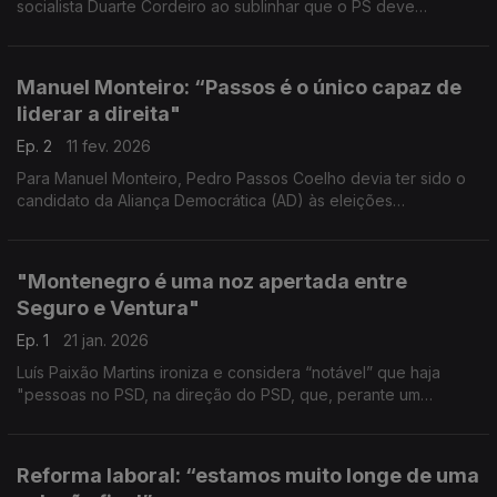
socialista Duarte Cordeiro ao sublinhar que o PS deve
preparar-se para saber estar na oposição.
Manuel Monteiro: “Passos é o único capaz de
liderar a direita"
Ep. 2
11 fev. 2026
Para Manuel Monteiro, Pedro Passos Coelho devia ter sido o
candidato da Aliança Democrática (AD) às eleições
Presidenciais e é o único capaz de mobilizar o eleitorado de
Direita.
"Montenegro é uma noz apertada entre
Seguro e Ventura"
Ep. 1
21 jan. 2026
Luís Paixão Martins ironiza e considera “notável” que haja
"pessoas no PSD, na direção do PSD, que, perante um
candidato que diz «o objetivo nestas eleições é dominar a
direita», acham que isso não é um perigo!"
Reforma laboral: “estamos muito longe de uma