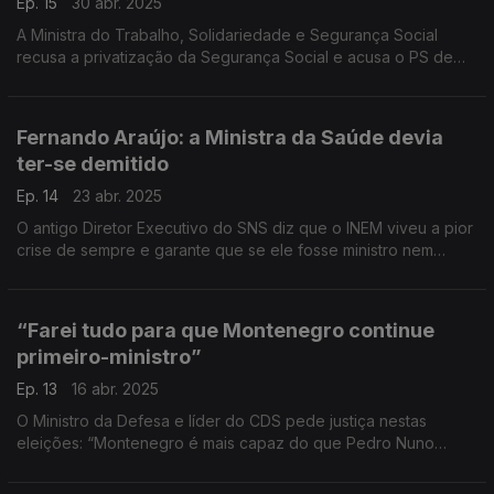
Ep. 15
30 abr. 2025
A Ministra do Trabalho, Solidariedade e Segurança Social
recusa a privatização da Segurança Social e acusa o PS de
aproveitamento político. A Ministra assegura que “o nosso
sistema é público e continuará a ser público”.
Fernando Araújo: a Ministra da Saúde devia
ter-se demitido
Ep. 14
23 abr. 2025
O antigo Diretor Executivo do SNS diz que o INEM viveu a pior
crise de sempre e garante que se ele fosse ministro nem
esperava dois dias para se demitir: “ninguém assumiu
responsabilidades políticas!"
“Farei tudo para que Montenegro continue
primeiro-ministro”
Ep. 13
16 abr. 2025
O Ministro da Defesa e líder do CDS pede justiça nestas
eleições: “Montenegro é mais capaz do que Pedro Nuno
Santos”. E reforça que Montenegro só governará se ganhar as
eleições e não fará coligações com o Chega.