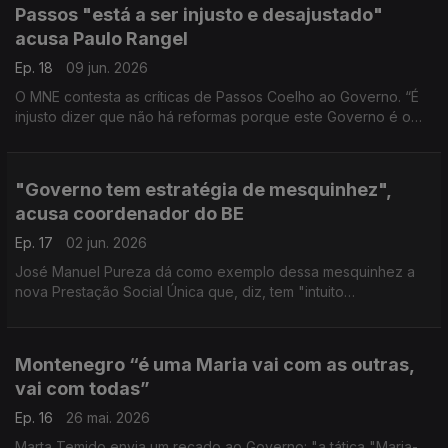
Passos "está a ser injusto e desajustado"
acusa Paulo Rangel
Ep. 18
09 jun. 2026
O MNE contesta as críticas de Passos Coelho ao Governo. “É
injusto dizer que não há reformas porque este Governo é o
Governo mais reformista dos últimos 30 anos", defende Paulo
Rangel.
"Governo tem estratégia de mesquinhez",
acusa coordenador do BE
Ep. 17
02 jun. 2026
José Manuel Pureza dá como exemplo dessa mesquinhez a
nova Prestação Social Única que, diz, tem "intuito
provocatório" e é medida "inspirada no programa do Chega".
Montenegro “é uma Maria vai com as outras,
vai com todas”
Ep. 16
26 mai. 2026
Marta Temido envia um recado ao Governo: "a tática "Maria-