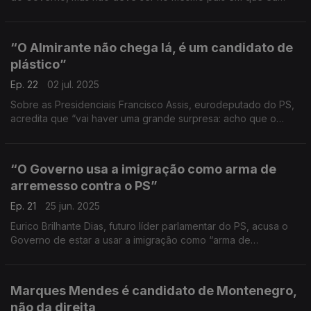
vivo” diz Paulo Raimundo. Líder do PCP lamenta “está tudo
preso por arames” e custo de vida é uma "loucura".
“O Almirante não chega lá, é um candidato de
plástico”
Ep. 22
02 jul. 2025
Sobre as Presidenciais Francisco Assis, eurodeputado do PS,
acredita que “vai haver uma grande surpresa: acho que o
Almirante não vai à segunda volta”.
“O Governo usa a imigração como arma de
arremesso contra o PS”
Ep. 21
25 jun. 2025
Eurico Brilhante Dias, futuro líder parlamentar do PS, acusa o
Governo de estar a usar a imigração como “arma de
arremesso, não apenas contra o PS, mas contra os próprios
imigrantes”. "Muito perigoso", acrescenta.
Marques Mendes é candidato de Montenegro,
não da direita