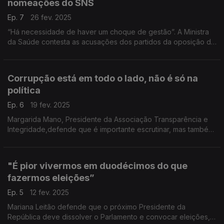
nomeações do SNS
Ep. 7
26 fev. 2025
“Há necessidade de haver um choque de gestão”. A Ministra
da Saúde contesta as acusações dos partidos da oposição de
que as 13 mudanças dos Conselhos de Administração de ULS
tenham sido por razões partidárias.
Corrupção está em todo o lado, não é só na
política
Ep. 6
19 fev. 2025
Margarida Mano, Presidente da Associação Transparência e
Integridade,defende que é importante escrutinar, mas também
perceber se queremos políticos que sejam apenas
funcionários públicos ou académicos.
"É pior vivermos em duodécimos do que
fazermos eleições”
Ep. 5
12 fev. 2025
Mariana Leitão defende que o próximo Presidente da
República deve dissolver o Parlamento e convocar eleições,