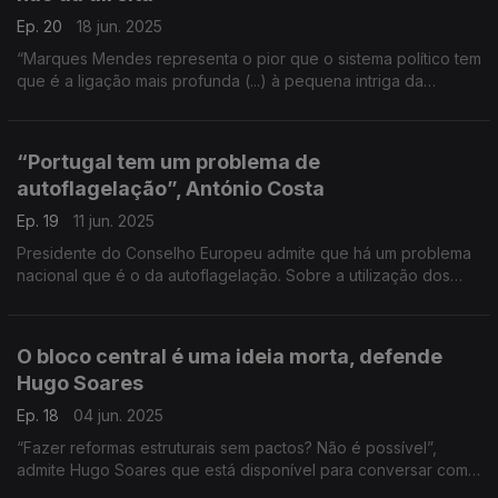
Ep. 20
18 jun. 2025
“Marques Mendes representa o pior que o sistema político tem
que é a ligação mais profunda (...) à pequena intriga da
política”, acusa André Ventura.
“Portugal tem um problema de
autoflagelação”, António Costa
Ep. 19
11 jun. 2025
Presidente do Conselho Europeu admite que há um problema
nacional que é o da autoflagelação. Sobre a utilização dos
fundos europeus “a ideia de que aproveitámos mal, é uma
ideia errada”, defende.
O bloco central é uma ideia morta, defende
Hugo Soares
Ep. 18
04 jun. 2025
“Fazer reformas estruturais sem pactos? Não é possível”,
admite Hugo Soares que está disponível para conversar com
o Partido Socialista e o Chega em determinadas matérias.