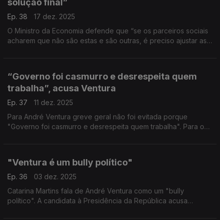
solução final”
Ep. 38
17 dez. 2025
O Ministro da Economia defende que “se os parceiros sociais
acharem que não são estas e são outras, é preciso ajustar as
propostas”. “Se for preciso deixar cair 10 ou 20 muito bem”,
diz Castro Almeida.
“Governo foi casmurro e desrespeita quem
trabalha”, acusa Ventura
Ep. 37
11 dez. 2025
Para André Ventura greve geral não foi evitada porque
"Governo foi casmurro e desrespeita quem trabalha". Para o
candidato "há razões para descontentamento generalizado" e
tem esperança que "Governo arrepie caminho".
"Ventura é um bully político"
Ep. 36
03 dez. 2025
Catarina Martins fala de André Ventura como um "bully
político". A candidata à Presidência da República acusa
Ventura de ser "um bully de recreio de escola, e tem que ser