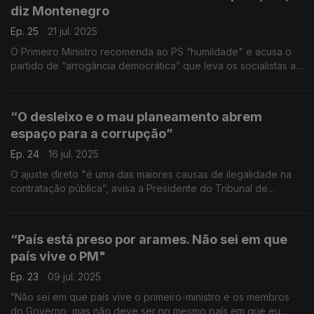
diz Montenegro
Ep. 25
21 jul. 2025
O Primeiro Ministro recomenda ao PS “humildade" e acusa o
partido de “arrogância democrática” que leva os socialistas a
pensarem que “ou é como nós queremos, ou isto vai tudo
abaixo”.
“O desleixo e o mau planeamento abrem
espaço para a corrupção”
Ep. 24
16 jul. 2025
O ajuste direto "é uma das maiores causas de ilegalidade na
contratação pública”, avisa a Presidente do Tribunal de
Contas. “À última da hora acaba por se procurar ou ceder à
tentação daquele que está mais próximo”, diz.
“País está preso por arames. Não sei em que
país vive o PM"
Ep. 23
09 jul. 2025
“Não sei em que país vive o primeiro-ministro e os membros
do Governo, mas não deve ser no mesmo país em que eu