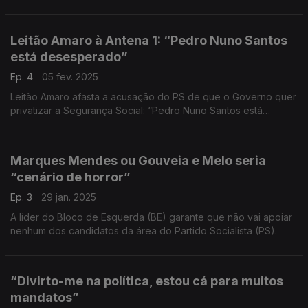
caso o próximo Orçamento do Estado não seja aprovado.
Leitão Amaro à Antena 1: “Pedro Nuno Santos
está desesperado”
Ep. 4
05 fev. 2025
Leitão Amaro afasta a acusação do PS de que o Governo quer
privatizar a Segurança Social: “Pedro Nuno Santos está
desesperado”. E acrescenta: “é falso que o Governo queira
privatizar a Segurança Social”.
Marques Mendes ou Gouveia e Melo seria
“cenário de horror”
Ep. 3
29 jan. 2025
A líder do Bloco de Esquerda (BE) garante que não vai apoiar
nenhum dos candidatos da área do Partido Socialista (PS).
“Divirto-me na política, estou cá para muitos
mandatos”