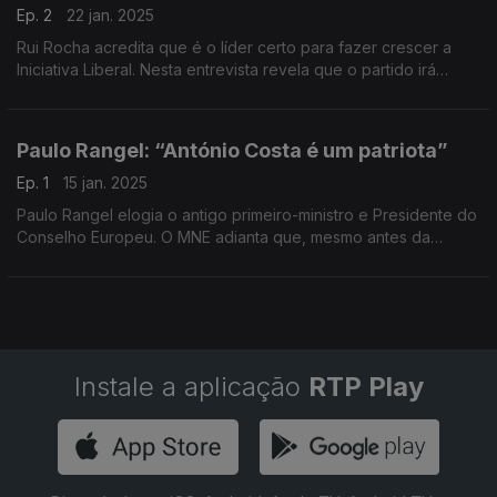
Ep. 2
22 jan. 2025
Rui Rocha acredita que é o líder certo para fazer crescer a
Iniciativa Liberal. Nesta entrevista revela que o partido irá
concorrer às eleições autárquicas, a 90 autarquias, mas ainda
falta acertar o número exato.
Paulo Rangel: “António Costa é um patriota”
Ep. 1
15 jan. 2025
Paulo Rangel elogia o antigo primeiro-ministro e Presidente do
Conselho Europeu. O MNE adianta que, mesmo antes da
demissão do Governo, a posição do PSD foi sempre a de
apoiar a candidatura de António Costa.
Instale a aplicação
RTP Play