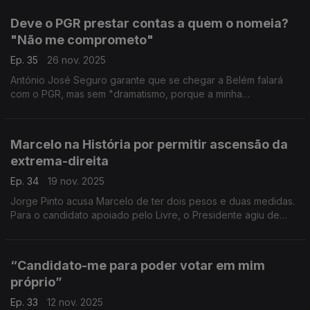
posto no seu lugar".
Deve o PGR prestar contas a quem o nomeia?
"Não me comprometo"
Ep. 35
26 nov. 2025
António José Seguro garante que se chegar a Belém falará
com o PGR, mas sem "dramatismo, porque a minha
preocupação é ser informado sobre aquilo que é da minha
área e da minha competência".
Marcelo na História por permitir ascensão da
extrema-direita
Ep. 34
19 nov. 2025
Jorge Pinto acusa Marcelo de ter dois pesos e duas medidas.
Para o candidato apoiado pelo Livre, o Presidente agiu de
forma diferente com PS e AD. E fica na História por ter
permitido a ascensão da extrema-direita.
“Candidato-me para poder votar em mim
próprio”
Ep. 33
12 nov. 2025