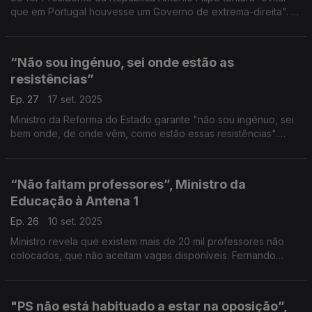
que em Portugal houvesse um Governo de extrema-direita". E
conclui: “a sua eleição não prestigiaria minimamente a
Presidência da República”.
“Não sou ingénuo, sei onde estão as
resistências”
Ep. 27
17 set. 2025
Ministro da Reforma do Estado garante "não sou ingénuo, sei
bem onde, de onde vêm, como estão essas resistências".
Admite ser uma tarefa difícil mas "se me sentisse capturado ia-
me embora amanhã".
“Não faltam professores”, Ministro da
Educação à Antena 1
Ep. 26
10 set. 2025
Ministro revela que existem mais de 20 mil professores não
colocados, que não aceitam vagas disponíveis. Fernando
Alexandre revela mesmo que “os números que precisamos
são muito, muito, muito, muito inferiores a isso”.
"PS não está habituado a estar na oposição”,