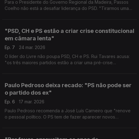
Para o Presidente do Governo Regional da Madeira, Passos
Coelho não está a desafiar liderança do PSD. "Tirarmos uma
conclusão de que PSD está em guerra, é um pouco
exagerado", defende Miguel Albuquerque.
"PSD, CH e PS estão a criar crise constitucional
em câmara lenta"
Ep. 7
24 mar. 2026
O líder do Livre não poupa PSD, CH e PS. Rui Tavares acusa:
"os três maiores partidos estão a criar uma pré-crise
constitucional. Eu até diria que é uma crise em câmara lenta".
Paulo Pedroso deixa recado: "PS não pode ser
o partido dos ex"
Ep. 6
17 mar. 2026
Paulo Pedroso recomenda a José Luís Carneiro que "renove
o pessoal político. O PS tem de fazer aparecer novos
protagonistas. O PS não pode ser o partido dos ex, de ex-
ministros por exemplo".