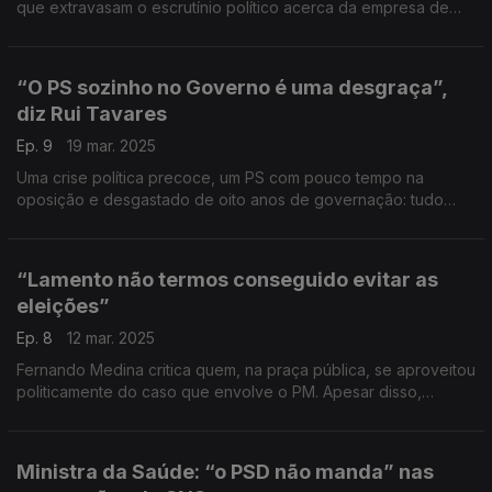
que extravasam o escrutínio político acerca da empresa de
Luís Montenegro.
“O PS sozinho no Governo é uma desgraça”,
diz Rui Tavares
Ep. 9
19 mar. 2025
Uma crise política precoce, um PS com pouco tempo na
oposição e desgastado de oito anos de governação: tudo
junto e Rui Tavares acha muito difícil o Partido Socialista
governar sozinho.
“Lamento não termos conseguido evitar as
eleições”
Ep. 8
12 mar. 2025
Fernando Medina critica quem, na praça pública, se aproveitou
politicamente do caso que envolve o PM. Apesar disso,
condena aquilo que diz ser uma má avaliação do PM que não
encerrou a empresa mais cedo.
Ministra da Saúde: “o PSD não manda” nas