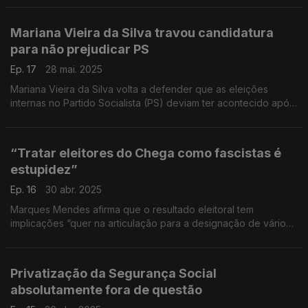
Mariana Vieira da Silva travou candidatura
para não prejudicar PS
Ep. 17
28 mai. 2025
Mariana Vieira da Silva volta a defender que as eleições
internas no Partido Socialista (PS) deviam ter acontecido após
as autárquicas, mas não avança porque “dividir o partido não
seria correto”.
“Tratar eleitores do Chega como fascistas é
estupidez”
Ep. 16
30 abr. 2025
Marques Mendes afirma que o resultado eleitoral tem
implicações “quer na articulação para a designação de vários
cargos exteriores ao Parlamento, quer noutras matérias” e
defende o diálogo institucional com o Chega.
Privatização da Segurança Social
absolutamente fora de questão