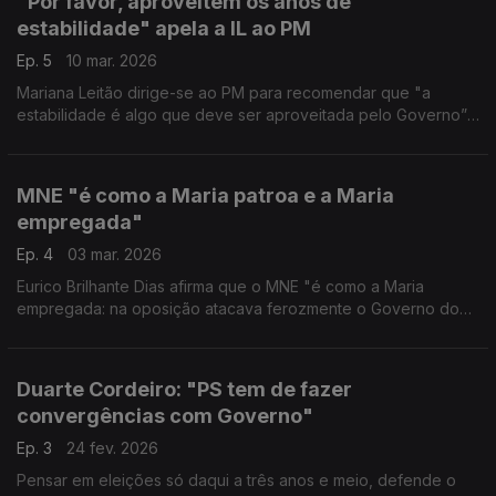
"Por favor, aproveitem os anos de
estabilidade" apela a IL ao PM
Ep. 5
10 mar. 2026
Mariana Leitão dirige-se ao PM para recomendar que "a
estabilidade é algo que deve ser aproveitada pelo Governo”.
A Presidente da IL está disponível para colaborar com PR: "a
ideologia não é obstáculo".
MNE "é como a Maria patroa e a Maria
empregada"
Ep. 4
03 mar. 2026
Eurico Brilhante Dias afirma que o MNE "é como a Maria
empregada: na oposição atacava ferozmente o Governo do
PS. Depois parece a Maria patroa quando passa a ser MNE e
pede-nos agora aquilo que não fez na oposição."
Duarte Cordeiro: "PS tem de fazer
convergências com Governo"
Ep. 3
24 fev. 2026
Pensar em eleições só daqui a três anos e meio, defende o