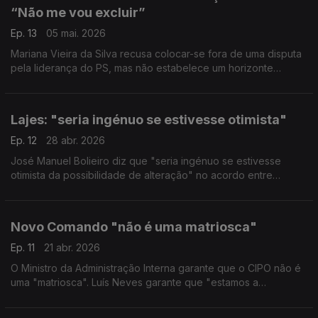
“Não me vou excluir”
Ep. 13
05 mai. 2026
Mariana Vieira da Silva recusa colocar-se fora de uma disputa
pela liderança do PS, mas não estabelece um horizonte
temporal. "Na próxima entrevista será líder do PS?", Mariana
responde: "não. Julgo que não é provável".
Lajes: "seria ingénuo se estivesse otimista"
Ep. 12
28 abr. 2026
José Manuel Bolieiro diz que "seria ingénuo se estivesse
otimista da possibilidade de alteração" no acordo entre
Portugal e EUA sobre as Lajes. Presidente dos Açores recusa
que Governo central esteja "tímido ou frouxo".
Novo Comando "não é uma matriosca"
Ep. 11
21 abr. 2026
O Ministro da Administração Interna garante que o CIPO não é
uma "matriosca". Luís Neves garante que "estamos a
desconstruir muros. Aquilo que o PR diz que são os
condomínios".