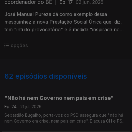
coordenador do BE
|
Ep. 17
02 jun. 2026
José Manuel Pureza dá como exemplo dessa
mesquinhez a nova Prestação Social Única que, diz,
tem "intuito provocatório" e é medida "inspirada no
programa do Chega".
opções
62
episódios disponíveis
926797
903583
876007
846685
825953
822693
"Não há nem Governo nem país em crise"
Ep. 24
21 jul. 2026
Sebastião Bugalho, porta-voz do PSD assegura que "não há
nem Governo em crise, nem país em crise". E acusa CH e PS
de "provocar em Portugal uma sensação de crise política".