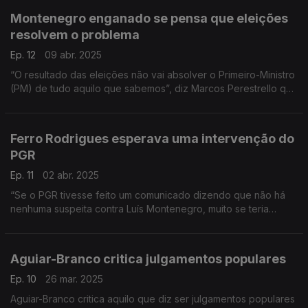
Montenegro enganado se pensa que eleições
resolvem o problema
Ep. 12
09 abr. 2025
“O resultado das eleições não vai absolver o Primeiro-Ministro
(PM) de tudo aquilo que sabemos”, diz Marcos Perestrello que
acrescenta que caso PSD/CDS ganhem, “isso coloca em crise
a estabilidade do próximo Governo”.
Ferro Rodrigues esperava uma intervenção do
PGR
Ep. 11
02 abr. 2025
“Se o PGR tivesse feito um comunicado dizendo que não há
nenhuma suspeita contra Luís Montenegro, muito se teria
poupado”, afirma Ferro Rodrigues.
Aguiar-Branco critica julgamentos populares
Ep. 10
26 mar. 2025
Aguiar-Branco critica aquilo que diz ser julgamentos populares