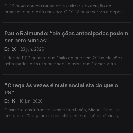
O PS deve concentrar-se em fiscalizar a execução do
orçamento que está em vigor. O OE27 deve ser visto depois
do 10 de outubro. E cabe ao Governo apresentar um
instrumento em condições de ser viabilizado.
Paulo Raimundo: “eleições antecipadas podem
ser bem-vindas”
Ep. 20
23 jun. 2026
Líder do PCP garante que "mito de que sem OE há eleições
antecipadas está ultrapassado" e avisa que "temos zero
sensibilidade para a pressão e para a chantagem".
"Chega às vezes é mais socialista do que o
PS"
Ep. 19
16 jun. 2026
O ministro das Infraestruturas e Habitação, Miguel Pinto Luz,
diz que o "Chega agora tem atitudes e posições públicas,
sobre temas absolutamente fraturantes, que o coloca mais à
esquerda que o PS".