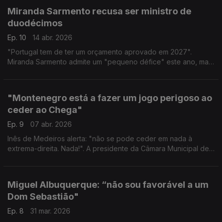
Miranda Sarmento recusa ser ministro de
duodécimos
Ep. 10
14 abr. 2026
"Portugal tem de ter um orçamento aprovado em 2027".
Miranda Sarmento admite um "pequeno défice" este ano, mas
aponta como limite aceitável um défice de 0,5%.
"Montenegro está a fazer um jogo perigoso ao
ceder ao Chega"
Ep. 9
07 abr. 2026
Inês de Medeiros alerta: "não se pode ceder em nada à
extrema-direita. Nada!". A presidente da Câmara Municipal de
Almada acusa o primeiro-ministro de ceder ao Chega e de
estar a fazer um jogo perigoso.
Miguel Albuquerque: “não sou favorável a um
Dom Sebastião"
Ep. 8
31 mar. 2026