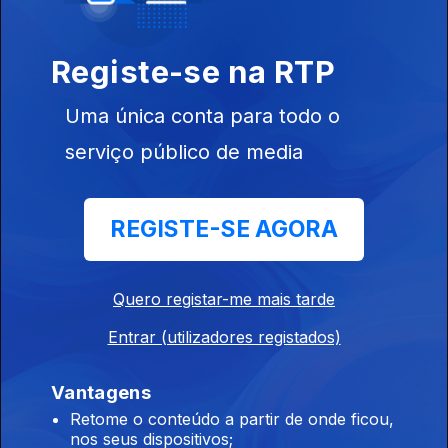
Ep. 3
18 dez. 2024
"O Natal habita
Registe-se na RTP
a fala das
gentes"
Uma única conta para todo o
serviço público de media
816435
Ep. 2
17 dez. 2024
REGISTE-SE AGORA
"Um dia de Sol
de Inverno"
Quero registar-me mais tarde
Entrar (utilizadores registados)
Ep. 1
16 dez. 2024
Vantagens
"Há muitos
Retome o conteúdo a partir de onde ficou,
muitos anos"
nos seus dispositivos;