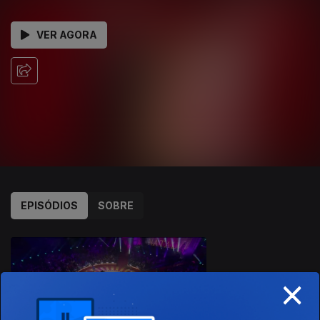
VER AGORA
EPISÓDIOS
SOBRE
818441
×
25 dez. 2024