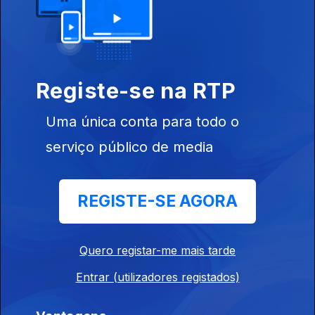
Registe-se na RTP
24 dez. 2024
Uma única conta para todo o
serviço público de media
Instale a aplicação
RTP Play
REGISTE-SE AGORA
Quero registar-me mais tarde
Disponível para iOS, Android, Apple TV, Android TV e
CarPlay
Entrar (utilizadores registados)