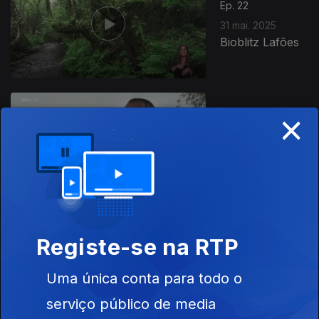
Ep. 22
31 mai. 2025
Bioblitz Lafões
×
Ep. 21
24 mai. 2025
Agricultura
Regenerativa
Registe-se na RTP
Ep. 20
17 mai. 2025
Uma única conta para todo o
Cidades
Devolutas
serviço público de media