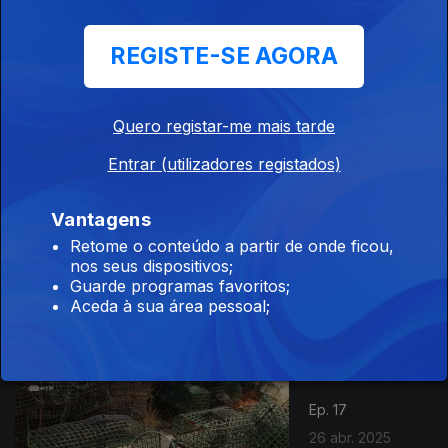
847500
REGISTE-SE AGORA
Ep. 19
10 mai. 2025
Cobras de
Quero registar-me mais tarde
Portugal
Entrar (utilizadores registados)
Vantagens
Ep. 18
Retome o conteúdo a partir de onde ficou,
03 mai. 2025
nos seus dispositivos;
Corrida ao
Guarde programas favoritos;
Ouro em
Aceda à sua área pessoal;
Montemor-o-
Novo
Ep. 17
26 abr. 2025