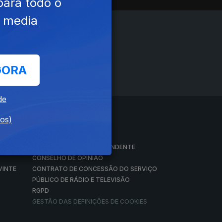
para todo o
e media
GORA
de
dos)
A EMPRESA
CONSELHO GERAL INDEPENDENTE
CONSELHO DE OPINIÃO
VINTE
CONTRATO DE CONCESSÃO DO SERVIÇO
PÚBLICO DE RÁDIO E TELEVISÃO
RGPD
GESTÃO DAS DEFINIÇÕES DE COOKIES