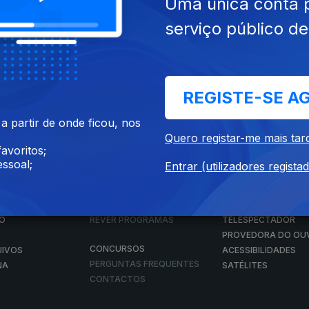
Uma única conta 
serviço público d
Instale a aplicação
RTP Play
REGISTE-SE A
Disponível para iOS, Android, Apple TV, Android TV e CarPlay
 partir de onde ficou, nos
Quero registar-me mais tar
avoritos;
ssoal;
Entrar (utilizadores regista
RTP PLAY
CONTACTOS
O
EM DIRETO
PROVEDORA DO
ÃO
REVER PROGRAMAS
TELESPECTADOR
PROVEDORA DO OU
CONCURSOS
UIVOS
ACESSIBILIDADES
PERGUNTAS FREQUENTES
NA
SATÉLITES
CONTACTOS