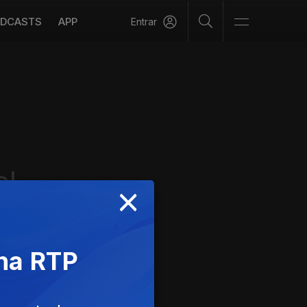
DCASTS
APP
Entrar
el
×
 na RTP