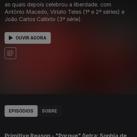
as quais depois celebrou a liberdade. com
António Macedo, Viriato Teles (1ª e 2ª séries) e
João Carlos Callixto (3ª série)
OUVIR AGORA
EPISÓDIOS
SOBRE
161733
160254
158084
155624
154966
152800
151005
148985
Primitive Reason - "Porque" (letra: Sophia de