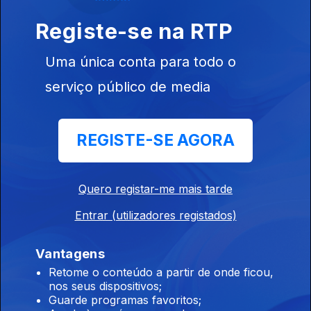
e música: Sérgio Godinho)
Registe-se na RTP
24 jun. 2014
Uma única conta para todo o
serviço público de media
Gonçalo Bilé - "Os Vampiros" (letra e música:
José Afonso)
23 jun. 2014
REGISTE-SE AGORA
Eu vim de longe, eu vou para longe - José
Quero registar-me mais tarde
Mario Branco
Entrar (utilizadores registados)
20 jun. 2014
Vantagens
Retome o conteúdo a partir de onde ficou,
Se Vossa Excelência - Adriano Correia de
nos seus dispositivos;
Oliveira
Guarde programas favoritos;
19 jun. 2014