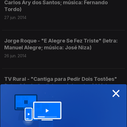
Carlos Ary dos Santos; música: Fernando
Tordo)
27 jun. 2014
Jorge Roque - "E Alegre Se Fez Triste" (letra:
Manuel Alegre; música: José Niza)
26 jun. 2014
TV Rural - "Cantiga para Pedir Dois Tostões"
×
(letra Sérgio Godinho; música: José Mário
Branco)
25 jun. 2014
Pé na Terra - "O Galo É o Dono dos Ovos" (letra