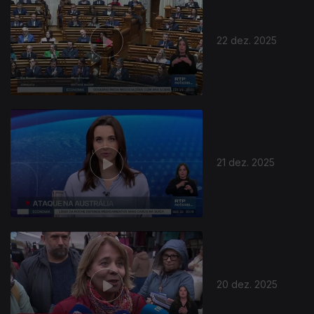
22 dez. 2025
897537
21 dez. 2025
20 dez. 2025