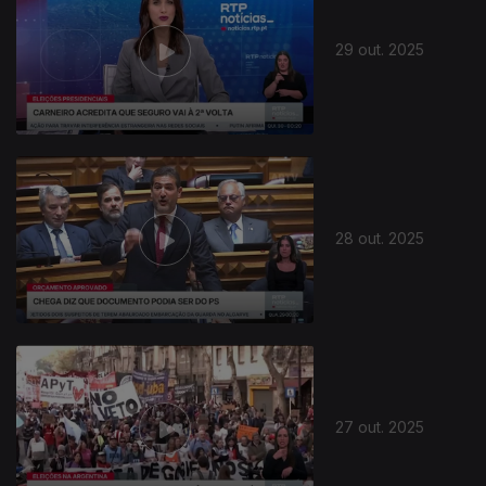
29 out. 2025
28 out. 2025
27 out. 2025