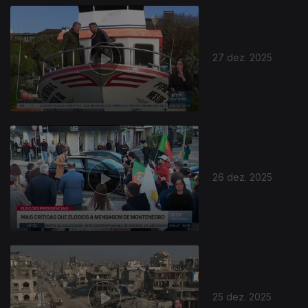
27 dez. 2025
26 dez. 2025
25 dez. 2025