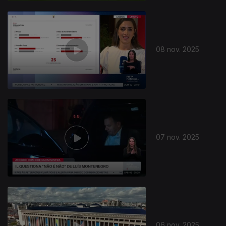
08 nov. 2025
07 nov. 2025
06 nov. 2025