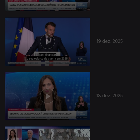
19 dez. 2025
18 dez. 2025