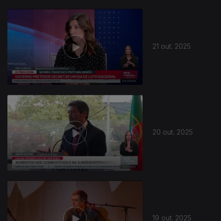
21 out. 2025
20 out. 2025
19 out. 2025