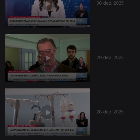
30 dez. 2025
29 dez. 2025
28 dez. 2025