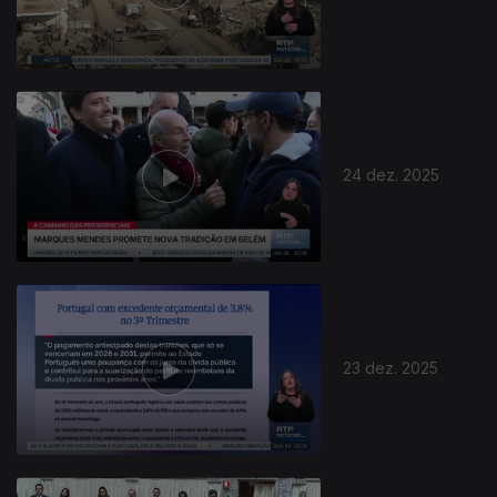
24 dez. 2025
23 dez. 2025