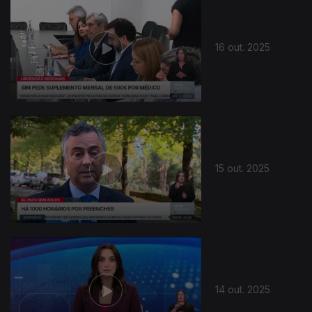
16 out. 2025
15 out. 2025
14 out. 2025