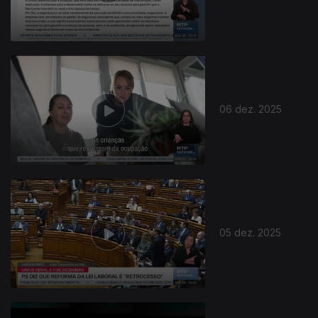
06 dez. 2025
05 dez. 2025