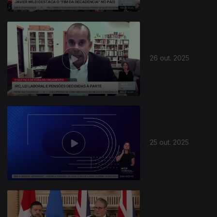
26 out. 2025
25 out. 2025