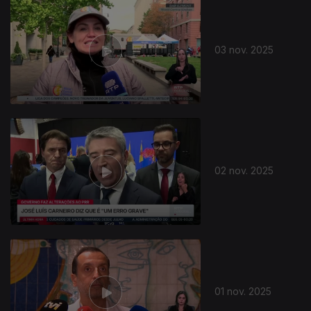
886554
03 nov. 2025
02 nov. 2025
01 nov. 2025