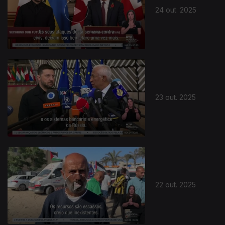
24 out. 2025
23 out. 2025
883857
22 out. 2025