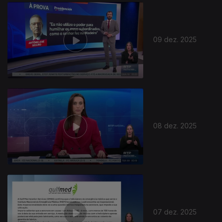
894735
09 dez. 2025
08 dez. 2025
07 dez. 2025