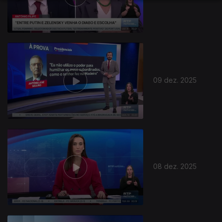
894735
09 dez. 2025
08 dez. 2025