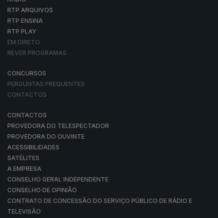
RTP ARQUIVOS
RTP ENSINA
RTP PLAY
EM DIRETO
REVER PROGRAMAS
CONCURSOS
PERGUNTAS FREQUENTES
CONTACTOS
CONTACTOS
PROVEDORA DO TELESPECTADOR
PROVEDORA DO OUVINTE
ACESSIBILIDADES
SATÉLITES
A EMPRESA
CONSELHO GERAL INDEPENDENTE
CONSELHO DE OPINIÃO
CONTRATO DE CONCESSÃO DO SERVIÇO PÚBLICO DE RÁDIO E
TELEVISÃO