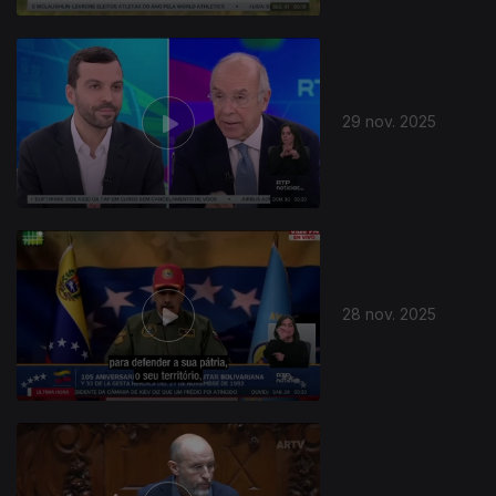
29 nov. 2025
28 nov. 2025
892302