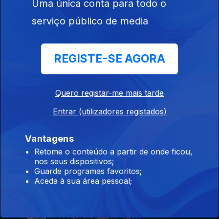
Uma única conta para todo o
serviço público de media
12 dez. 2025
REGISTE-SE AGORA
Quero registar-me mais tarde
Entrar (utilizadores registados)
11 dez. 2025
Vantagens
Retome o conteúdo a partir de onde ficou,
nos seus dispositivos;
Guarde programas favoritos;
Aceda à sua área pessoal;
10 dez. 2025