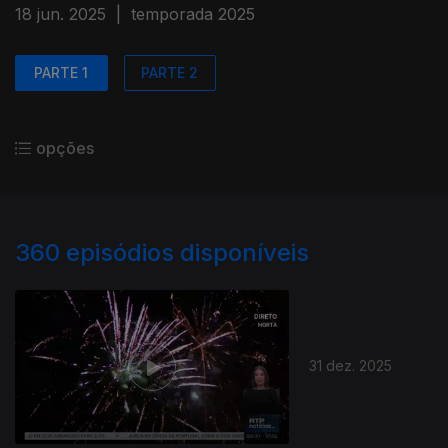
18 jun. 2025
|
temporada 2025
PARTE 1
PARTE 2
opções
360
episódios disponíveis
31 dez. 2025