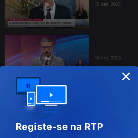
15 dez. 2025
14 dez. 2025
×
13 dez. 2025
Registe-se na RTP