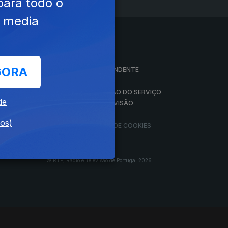
para todo o
e media
A EMPRESA
GORA
CONSELHO GERAL INDEPENDENTE
CONSELHO DE OPINIÃO
VINTE
CONTRATO DE CONCESSÃO DO SERVIÇO
de
PÚBLICO DE RÁDIO E TELEVISÃO
RGPD
dos)
GESTÃO DAS DEFINIÇÕES DE COOKIES
© RTP, Rádio e Televisão de Portugal 2026