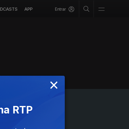
DCASTS
APP
Entrar
×
 na RTP