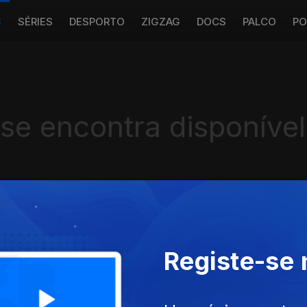
S
SÉRIES
DESPORTO
ZIGZAG
DOCS
PALCO
PO
 se encontra disponível
Instale a aplicação
RTP Play
Registe-se
Disponível para iOS, Android, Apple TV, Android TV e CarPlay