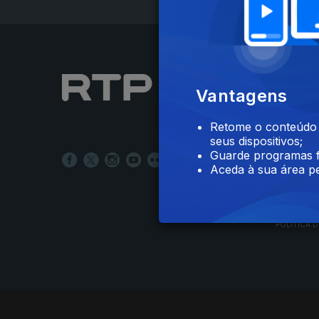
NOTÍCIAS
Vantagens
DESPORT
TELEVIS
Retome o conteúdo a
RÁDIO
seus dispositivos;
RTP ARQ
Guarde programas f
RTP ENSI
Aceda à sua área pe
POLÍTICA D