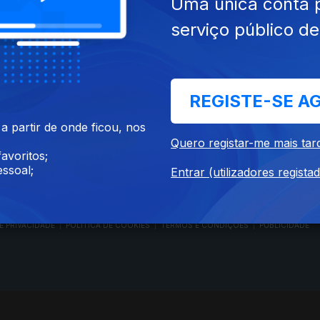
Uma única conta 
serviço público d
RTP PLAY
CONTACTOS
REGISTE-SE A
O
EM DIRETO
PROVEDORA DO
ÃO
REVER PROGRAMAS
TELESPECTADOR
 partir de onde ficou, nos
PROVEDORA DO OU
Quero registar-me mais tar
CONCURSOS
UIVOS
ACESSIBILIDADES
avoritos;
PERGUNTAS FREQUENTES
NA
SATÉLITES
ssoal;
Entrar (utilizadores regista
CONTACTOS
E PRIVACIDADE
POLÍTICA DE COOKIES
TERMOS E CONDIÇÕES
PUBLICIDADE
|
|
|