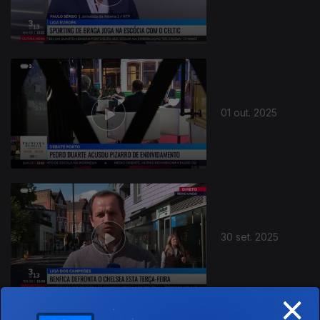
01 out. 2025
30 set. 2025
×