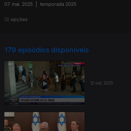
07 mai. 2025
|
temporada 2025
opções
179
episódios disponíveis
12 out. 2025