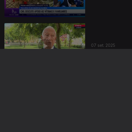
07 set. 2025
05 set. 2025