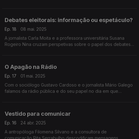
informação falsa e regulação das redes sociais. Um convite a
ligar o interruptor do pensamento.
Debates eleitorais: informação ou espetáculo?
Ep. 18
08 mai. 2025
A jornalista Carla Moita e a professora universitária Susana
Rogeiro Nina cruzam perspetivas sobre o papel dos debates
televisivos em período eleitoral, as estratégias dos candidatos
e as notas dos comentadores.
O Apagão na Rádio
Ep. 17
01 mai. 2025
Com o sociólogo Gustavo Cardoso e o jornalista Mário Galego
falamos da rádio pública e do seu papel no dia em que
Portugal ficou sem eletricidade: os bastidores da emissão, a
importância da comunicação, a desinformação.
Vestido para comunicar
Ep. 16
24 abr. 2025
A antropóloga Filomena Silvano e a consultora de
comunicação Rita Serrabulho descodificam mensagens