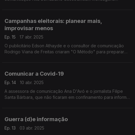
políticas e simbólicas da roupa no espaço público, olhando
para Zelensky, Trump, Merkel e Graça Freitas.
Campanhas eleitorais: planear mais,
improvisar menos
Ep. 15
17 abr. 2025
O publicitário Edson Athayde e o consultor de comunicação
Rodrigo Viana de Freitas criaram "O Método" para preparar
candidatos para as eleições. Uma conversa sobre campanhas
e narrativas. As arruadas ainda fazem sentido?
Comunicar a Covid-19
Ep. 14
10 abr. 2025
A assessora de comunicação Ana D'Avó e o jornalista Filipe
Santa Bárbara, que não ficaram em confinamento para informar
os cidadãos, partilham experiências e recordam os dias da
pandemia.
Guerra (d)e informação
Ep. 13
03 abr. 2025