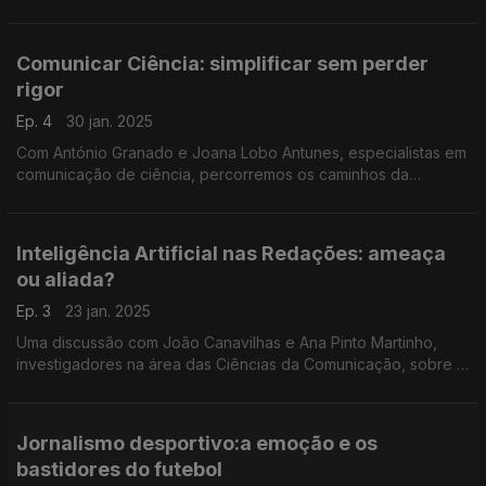
comunicação faz milagres? Os jornalistas são aliados ou
inimigos?
Comunicar Ciência: simplificar sem perder
rigor
Ep. 4
30 jan. 2025
Com António Granado e Joana Lobo Antunes, especialistas em
comunicação de ciência, percorremos os caminhos da
divulgação científica, procurando fórmulas para a
mediatização do conhecimento.
Inteligência Artificial nas Redações: ameaça
ou aliada?
Ep. 3
23 jan. 2025
Uma discussão com João Canavilhas e Ana Pinto Martinho,
investigadores na área das Ciências da Comunicação, sobre o
impacto da IA no trabalho jornalístico e no consumo noticioso.
Jornalismo desportivo:a emoção e os
bastidores do futebol