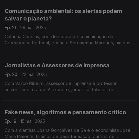
desinformação. Parar para pensar é preciso.
Comunicação ambiental: os alertas podem
salvar o planeta?
Ep. 21
29 mai. 2025
Catarina Canelas, coordenadora de comunicação da
Greenpeace Portugal, e Viriato Soromenho Marques, um dos
pioneiros portugueses na defesa do ambiente, falam de
estratégias de sensibilização, protestos e "eco-notícias".
Jornalistas e Assessores de Imprensa
Ep. 20
22 mai. 2025
Com Vasco Ribeiro, assessor de imprensa e professor
universitário, e João Alexandre, jornalista, falamos de
comunicação política, propaganda, campanhas eleitorais,
pressões, cachas e conferências de imprensa.
Fake news, algoritmos e pensamento crítico
Ep. 19
15 mai. 2025
Com a cientista Joana Gonçalves de Sá e o economista José
Maria Pimentel falamos de desinformação, partilha de