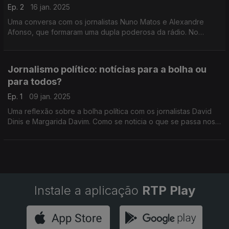
Ep. 2
16 jan. 2025
Uma conversa com os jornalistas Nuno Matos e Alexandre
Afonso, que formaram uma dupla poderosa da rádio. No
regresso ao estúdio, falam de relatos de futebol, dos
bastidores dos jogos e, claro, de Cristiano Ronaldo.
Jornalismo político: notícias para a bolha ou
para todos?
Ep. 1
09 jan. 2025
Uma reflexão sobre a bolha política com os jornalistas David
Dinis e Margarida Davim. Como se noticia o que se passa nos
corredores do poder? Que desafios se colocam? Como se
relacionam jornalistas e fontes?
Instale a aplicação
RTP Play