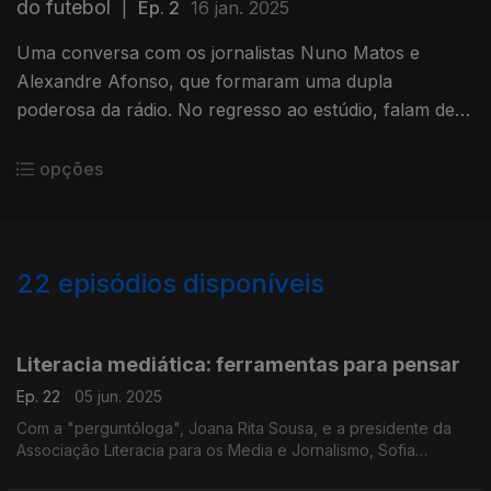
do futebol
|
Ep. 2
16 jan. 2025
Uma conversa com os jornalistas Nuno Matos e
Alexandre Afonso, que formaram uma dupla
poderosa da rádio. No regresso ao estúdio, falam de
relatos de futebol, dos bastidores dos jogos e, claro,
de Cristiano Ronaldo.
opções
22
episódios disponíveis
837064
821189
Literacia mediática: ferramentas para pensar
Ep. 22
05 jun. 2025
Com a "perguntóloga", Joana Rita Sousa, e a presidente da
Associação Literacia para os Media e Jornalismo, Sofia
Branco, falamos das ações para fugir às fake news e à