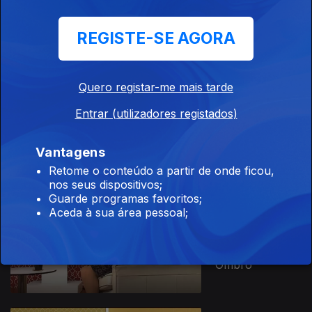
Endometriose
REGISTE-SE AGORA
Quero registar-me mais tarde
Ep. 21
10 jun. 2025
Entrar (utilizadores registados)
Rinoplastia
Vantagens
Retome o conteúdo a partir de onde ficou,
nos seus dispositivos;
Guarde programas favoritos;
Aceda à sua área pessoal;
Ep. 20
03 jun. 2025
Cirurgia do
Ombro