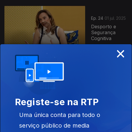
859510
Ep. 24
01 jul. 2025
Desporto e
Segurança
Cognitiva
×
Ep. 23
24 jun. 2025
Pedra nos Rins
Registe-se na RTP
Uma única conta para todo o
serviço público de media
Ep. 22
17 jun. 2025