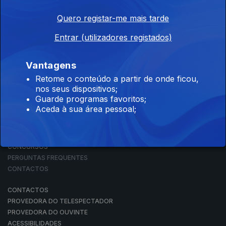
Quero registar-me mais tarde
Entrar (utilizadores registados)
NOTÍCIAS
DESPORTO
TELEVISÃO
Vantagens
RÁDIO
Retome o conteúdo a partir de onde ficou,
RTP ARQUIVOS
nos seus dispositivos;
RTP ENSINA
Guarde programas favoritos;
RTP PLAY
Aceda à sua área pessoal;
EM DIRETO
REVER PROGRAMAS
CONCURSOS
PERGUNTAS FREQUENTES
CONTACTOS
CONTACTOS
PROVEDORA DO TELESPECTADOR
PROVEDORA DO OUVINTE
ACESSIBILIDADES