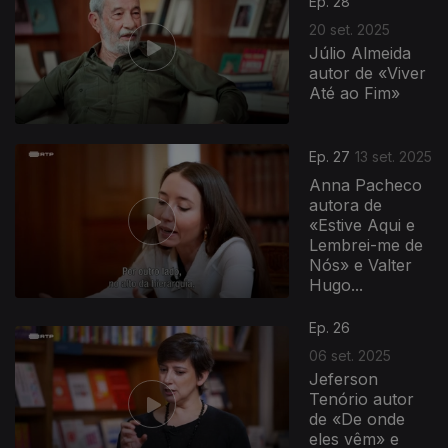
Ep. 28
20 set. 2025
Júlio Almeida
autor de «Viver
Até ao Fim»
Ep. 27
13 set. 2025
Anna Pacheco
autora de
«Estive Aqui e
Lembrei-me de
Nós» e Valter
Hugo...
866885
Ep. 26
06 set. 2025
Jeferson
Tenório autor
de «De onde
eles vêm» e