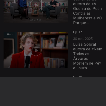
autora de «A
Guerra de Putin
Contra as
Mulheres» e «O
Parque...
Ep. 17
30 mai. 2025
Luísa Sobral
autora de «Nem
Todas as
Árvores
Morrem de Pé»
e Laura...
Ep. 16
23 mai. 2025
Joana Mosi
autora de «A
Educação
Física» e Ariana