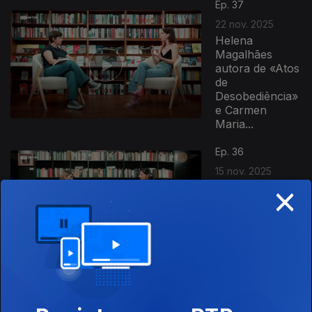
Ep. 37
22 nov. 2025
Helena
Magalhães
autora de «Atos
de
Desobediência»
e Carmen
Maria...
Ep. 36
15 nov. 2025
×
Patrícia Portela
autora de
«Manual para
Andar
Espantada por
Existir» e...
Ep. 35