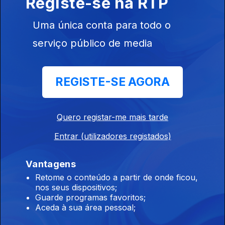
Registe-se na RTP
08 nov. 2025
Arundhati Roy
autora de «Meu
Uma única conta para todo o
Abrigo, Minha
Tempestade»
serviço público de media
Ep. 34
REGISTE-SE AGORA
01 nov. 2025
Elvis Guerra
autora de
«Ramonera» e
Quero registar-me mais tarde
Claire Messud
autora de
Entrar (utilizadores registados)
«Esta...
Vantagens
Ep. 33
Retome o conteúdo a partir de onde ficou,
25 out. 2025
nos seus dispositivos;
Bruno Maçães
Guarde programas favoritos;
autor de
Aceda à sua área pessoal;
«Construtores
de Mundos» e