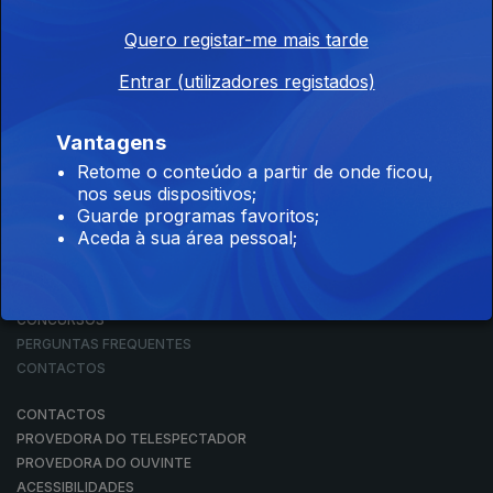
Quero registar-me mais tarde
Entrar (utilizadores registados)
NOTÍCIAS
DESPORTO
TELEVISÃO
Vantagens
RÁDIO
Retome o conteúdo a partir de onde ficou,
RTP ARQUIVOS
nos seus dispositivos;
RTP ENSINA
Guarde programas favoritos;
RTP PLAY
Aceda à sua área pessoal;
EM DIRETO
REVER PROGRAMAS
CONCURSOS
PERGUNTAS FREQUENTES
CONTACTOS
CONTACTOS
PROVEDORA DO TELESPECTADOR
PROVEDORA DO OUVINTE
ACESSIBILIDADES