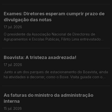
ao momento do Museu. Reportagem de Horácio Antunes
Exames: Diretores esperam cumprir prazo de
divulgação das notas
17 jul. 2026
O presidente da Associação Nacional de Directores de
Agrupamentos e Escolas Públicas, Filinto Lima entrevistado
pela jornalista Ana Isabel Costa.
Boavista: A tristeza axadrezada!
17 jul. 2026
Junto a um dos parques de estacionamento do Boavista, ainda
há atividades a decorrer, como o Boxe. Visita guiada com o
mentor do projeto, o treinador Carlos Caldas, ao microfone da
jornalista Alexandra Madeira
As faturas do ministro da administração
interna
15 jul. 2026