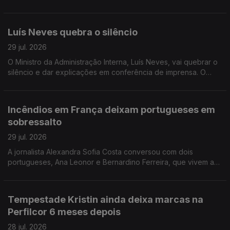
Portugal a não conseguir criar riqueza suficiente. A jornalista
Isabel Gaspar Dias conversou com os autores.
Luís Neves quebra o silêncio
29 jul. 2026
O Ministro da Administração Interna, Luís Neves, vai quebrar o
silêncio e dar explicações em conferência de imprensa. O
comentário de António José Teixeira.
Incêndios em França deixam portugueses em
sobressalto
29 jul. 2026
A jornalista Alexandra Sofia Costa conversou com dois
portugueses, Ana Leonor e Bernardino Ferreira, que vivem a
40 e 100 km de Bordéus. Já regressaram a casa, mas ainda
não se sentem completamente seguros.
Tempestade Kristin ainda deixa marcas na
Perfilcor 6 meses depois
28 jul. 2026