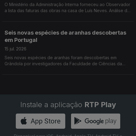
O Ministério da Administração Interna forneceu ao Observador
a lista das faturas das obras na casa de Luís Neves. Análise de
Filipe Luís, comentador de política nacional da Antena 1.
Seis novas espécies de aranhas descobertas
em Portugal
15 jul. 2026
Seis novas espécies de aranhas foram descobertas em
Grândola por investigadores da Faculdade de Ciências da
Universidade de Lisboa. Estão agora a ser estudadas em
laboratório antes de serem apresentadas à comunidade
científica. Reportagem de Rita Fernandes
Instale a aplicação
RTP Play