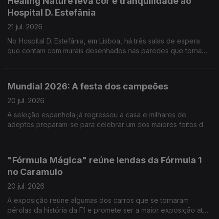
Healing Nature leva cor e tranquilidade ao
Hospital D. Estefânia
21 jul. 2026
No Hospital D. Estefânia, em Lisboa, há três salas de espera
que contam com murais desenhados nas paredes que tornam
o espaço mais apelativo, mas não só. Reportagem de Cláudia
Godinho
Mundial 2026: A festa dos campeões
20 jul. 2026
A seleção espanhola já regressou a casa e milhares de
adeptos preparam-se para celebrar um dos maiores feitos da
história do futebol do país. Reportagem de Marta Bacelar da
Costa
"Fórmula Mágica" reúne lendas da Fórmula 1
no Caramulo
20 jul. 2026
A exposição reúne algumas dos carros que se tornaram
pérolas da história da F1 e promete ser a maior exposição até