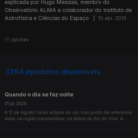
explicada por Hugo Messias, membro do
Observatório ALMA e colaborador do Instituto de
Astrofísica e Ciências do Espaço
|
10 abr. 2019
opções
3264
episódios disponíveis
944787
942960
Quando o dia se faz noite
31 jul. 2026
A 12 de Agosto há um eclipse do sol, com ponto de referência
maior na região transmontana, na aldeia de Rio de Onor. A
jornalista Alexandra Madeira conversou com astrónomo Filipe
Pires, do Planetário do Porto.