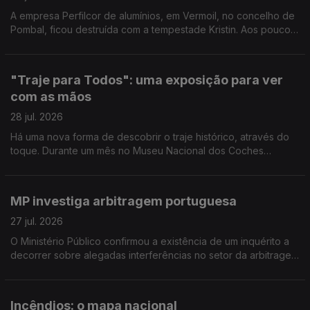
A empresa Perfilcor de alumínios, em Vermoil, no concelho de
Pombal, ficou destruída com a tempestade Kristin. Aos poucos
regressaram ao trabalho mas ainda há muito trabalho a fazer.
Reportagem de Horácio Antunes
"Traje para Todos": uma exposição para ver
com as mãos
28 jul. 2026
Há uma nova forma de descobrir o traje histórico, através do
toque. Durante um mês no Museu Nacional dos Coches
decorre a exposição "Traje para Todos". Reportagem de
Arlinda Brandão
MP investiga arbitragem portuguesa
27 jul. 2026
O Ministério Público confirmou a existência de um inquérito a
decorrer sobre alegadas interferências no setor da arbitragem
do futebol português. O comentário de Pedro Henriques, ex-
jogador e comentador Antena1.
Incêndios: o mapa nacional