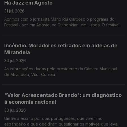
Há Jazz em Agosto
31 jul. 2026
Abrimos com o jornalista Mário Rui Cardoso o programa do
Festival Jazz em Agosto, na Gulbenkian, em Lisboa. O festival
começa esta noite com o pianista Joachim Kuhn, mas são 14
concertos no total.
Incêndio. Moradores retirados em aldeias de
Mirandela
30 jul. 2026
As informações dadas pelo presidente da Câmara Municipal
de Mirandela, Vítor Correia
"Valor Acrescentado Brando": um diagnóstico
à economia nacional
30 jul. 2026
Um livro escrito por dois portugueses, que vivem no
estrangeiro e que decidiram questionar os motivos que levam