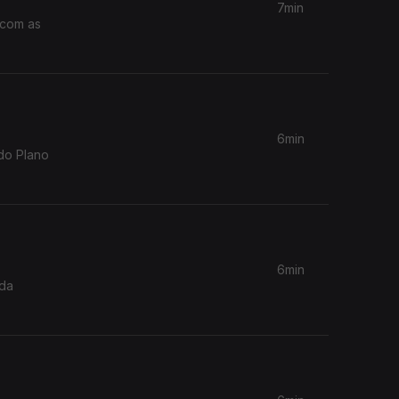
7min
6min
do Plano
6min
 da