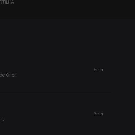
RTILHA
6min
 de Onor.
6min
. O