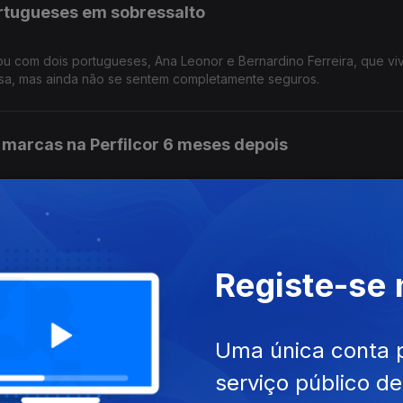
rtugueses em sobressalto
sou com dois portugueses, Ana Leonor e Bernardino Ferreira, que v
egressaram a casa, mas ainda não se sentem completamente seguros.
 marcas na Perfilcor 6 meses depois
il, no concelho de Pombal, ficou destruída com a tempestade Kristi
 há muito trabalho a fazer. Reportagem de Horácio Antunes
Registe-se
ição para ver com as mãos
istórico, através do toque. Durante um mês no Museu Nacional dos 
 Reportagem de Arlinda Brandão
Uma única conta 
serviço público d