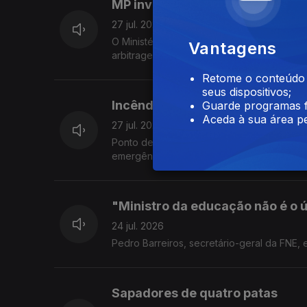
MP investiga arbitragem portu
27 jul. 2026
O Ministério Público confirmou a existênci
Vantagens
arbitragem do futebol português. O comen
Retome o conteúdo a
seus dispositivos;
Incêndios: o mapa nacional
Guarde programas f
Aceda à sua área pe
27 jul. 2026
Ponto de situação no mapa dos incêndios 
emergência da Autoridade Nacional de Eme
"Ministro da educação não é o 
24 jul. 2026
Pedro Barreiros, secretário-geral da FNE, e
Sapadores de quatro patas