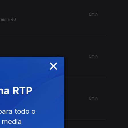
6min
ivem a 40
6min
×
n. Aos
 na RTP
6min
Coches
para todo o
e media