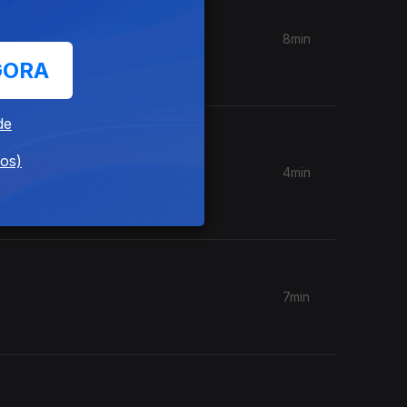
8min
 da
GORA
de
dos)
4min
7min