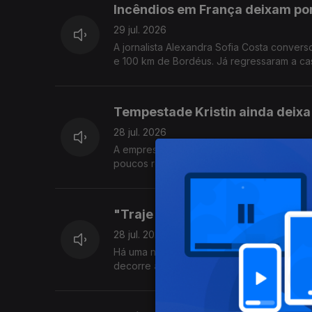
Incêndios em França deixam po
29 jul. 2026
A jornalista Alexandra Sofia Costa conver
e 100 km de Bordéus. Já r
Tempestade Kristin ainda deixa
28 jul. 2026
A empresa Perfilcor de alumínios, em Vermo
poucos regressaram ao trabalho mas ainda
"Traje para Todos": uma expos
28 jul. 2026
Há uma nova forma de descobrir o traje h
decorre a exposição "Traje para Todos".