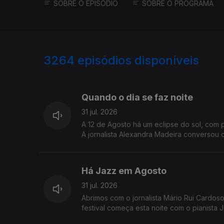
SOBRE O EPISÓDIO
SOBRE O PROGRAMA
3264
episódios disponíveis
944787
942960
Quando o dia se faz noite
31 jul. 2026
A 12 de Agosto há um eclipse do sol, com 
A jornalista Alexandra Madeira conversou c
Há Jazz em Agosto
31 jul. 2026
Abrimos com o jornalista Mário Rui Cardos
festival começa esta noite com o pianista 