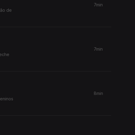
7min
ção de
7min
reche
8min
meninos