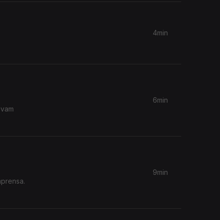
4min
6min
levam
9min
mprensa.