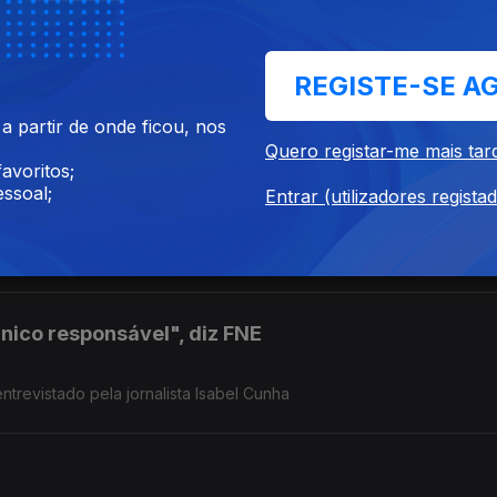
guesa
a de um inquérito a decorrer sobre alegadas interferências no setor
REGISTE-SE A
tário de Pedro Henriques, ex-jogador e comentador Antena1.
 partir de onde ficou, nos
Quero registar-me mais tar
avoritos;
ssoal;
Entrar (utilizadores regista
pela voz do Comandante Paulo Santos, Oficial de Operações de
rgência e Proteção Civil.
único responsável", diz FNE
ntrevistado pela jornalista Isabel Cunha