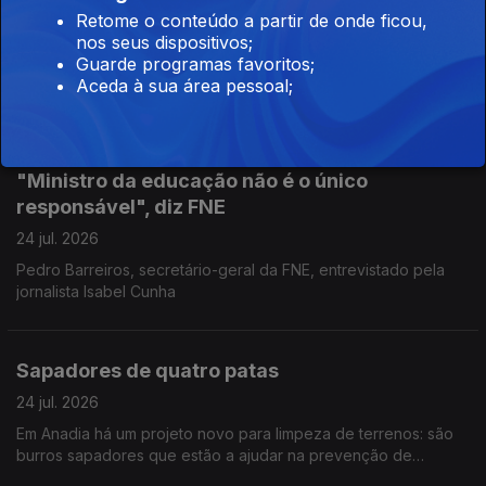
Incêndios: o mapa nacional
Retome o conteúdo a partir de onde ficou,
nos seus dispositivos;
27 jul. 2026
Guarde programas favoritos;
Ponto de situação no mapa dos incêndios pela voz do
Aceda à sua área pessoal;
Comandante Paulo Santos, Oficial de Operações de
emergência da Autoridade Nacional de Emergência e
Proteção Civil.
"Ministro da educação não é o único
responsável", diz FNE
24 jul. 2026
Pedro Barreiros, secretário-geral da FNE, entrevistado pela
jornalista Isabel Cunha
Sapadores de quatro patas
24 jul. 2026
Em Anadia há um projeto novo para limpeza de terrenos: são
burros sapadores que estão a ajudar na prevenção de
incêndios. Reportagem de Diana Craveiro