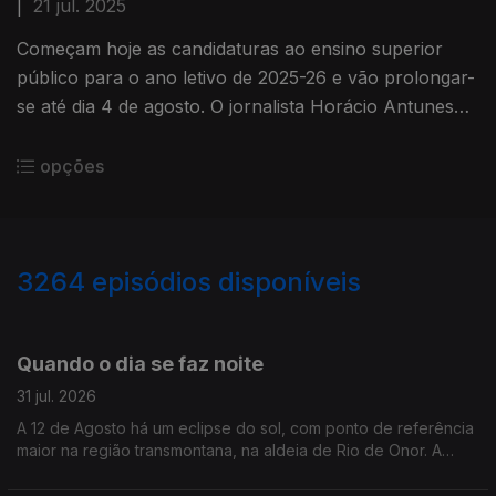
|
21 jul. 2025
Começam hoje as candidaturas ao ensino superior
público para o ano letivo de 2025-26 e vão prolongar-
se até dia 4 de agosto. O jornalista Horácio Antunes
foi conhecer a Inês Fernandes que quer ser
professora de filosofia
opções
3264
episódios disponíveis
944787
942960
Quando o dia se faz noite
31 jul. 2026
A 12 de Agosto há um eclipse do sol, com ponto de referência
maior na região transmontana, na aldeia de Rio de Onor. A
jornalista Alexandra Madeira conversou com astrónomo Filipe
Pires, do Planetário do Porto.