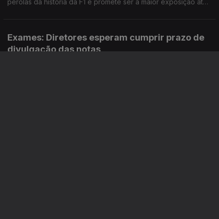
pérolas da história da F1 e promete ser a maior exposição até
ao momento do Museu. Reportagem de Horácio Antunes
Exames: Diretores esperam cumprir prazo de
divulgação das notas
17 jul. 2026
O presidente da Associação Nacional de Directores de
Agrupamentos e Escolas Públicas, Filinto Lima entrevistado
pela jornalista Ana Isabel Costa.
Boavista: A tristeza axadrezada!
17 jul. 2026
Junto a um dos parques de estacionamento do Boavista, ainda
há atividades a decorrer, como o Boxe. Visita guiada com o
mentor do projeto, o treinador Carlos Caldas, ao microfone da
jornalista Alexandra Madeira
As faturas do ministro da administração
interna