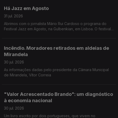
Há Jazz em Agosto
31 jul. 2026
Abrimos com o jornalista Mário Rui Cardoso o programa do
Festival Jazz em Agosto, na Gulbenkian, em Lisboa. O festival
começa esta noite com o pianista Joachim Kuhn, mas são 14
concertos no total.
Incêndio. Moradores retirados em aldeias de
Mirandela
30 jul. 2026
As informações dadas pelo presidente da Câmara Municipal
de Mirandela, Vítor Correia
"Valor Acrescentado Brando": um diagnóstico
à economia nacional
30 jul. 2026
Um livro escrito por dois portugueses, que vivem no