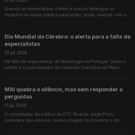
Quando as temperaturas sobem é preciso antecipar os
impactos na saúde pública para poder, assim, avançar com as
medidas de prevenção. Reportagem de Oriana Barcelos no
Instituto Nacional de Saúde Doutor Ricardo Jorge.
Dia Mundial do Cérebro: o alerta para a falta de
especialistas
22 jul. 2026
Há falta de especialistas de Neurologia em Portugal. Quem o
admite é o coordenador da Comissão Executiva do Plano
Nacional da Saúde para Demências. Manuel Caldas de Almeida
entrevistado pela jornalista Sandra Henriques
MAI quebra o silêncio, mas sem responder a
perguntas
21 jul. 2026
O comentador de politica da RTP, Ricardo Jorge Pinto,
considera que está em causa a imagem do Governo e da
Polícia Judiciária e entende que o prazo para Luís Neves dar
esclarecimentos está a chegar ao fim.