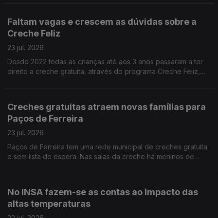
Faltam vagas e crescem as dúvidas sobre a
Creche Feliz
23 jul. 2026
Desde 2022 todas as crianças até aos 3 anos passaram a ter
direito a creche gratuita, através do programa Creche Feliz,
mas não há vagas suficientes. A jornalista Joana Carvalho Reis
ouviu pais à procura de respostas.
Creches gratuitas atraem novas famílias para
Paços de Ferreira
23 jul. 2026
Paços de Ferreira tem uma rede municipal de creches gratuita
e sem lista de espera. Nas salas da creche há meninos de
Paços de Ferreira mas também dos concelhos vizinhos.
Reportagem de Alexandra Madeira
No INSA fazem-se as contas ao impacto das
altas temperaturas
22 jul. 2026