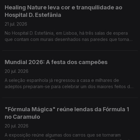
Healing Nature leva cor e tranquilidade ao
Hospital D. Estefânia
21 jul. 2026
No Hospital D. Estefânia, em Lisboa, há três salas de espera
que contam com murais desenhados nas paredes que tornam
o espaço mais apelativo, mas não só. Reportagem de Cláudia
Godinho
Mundial 2026: A festa dos campeões
20 jul. 2026
A seleção espanhola já regressou a casa e milhares de
adeptos preparam-se para celebrar um dos maiores feitos da
história do futebol do país. Reportagem de Marta Bacelar da
Costa
"Fórmula Mágica" reúne lendas da Fórmula 1
no Caramulo
20 jul. 2026
A exposição reúne algumas dos carros que se tornaram