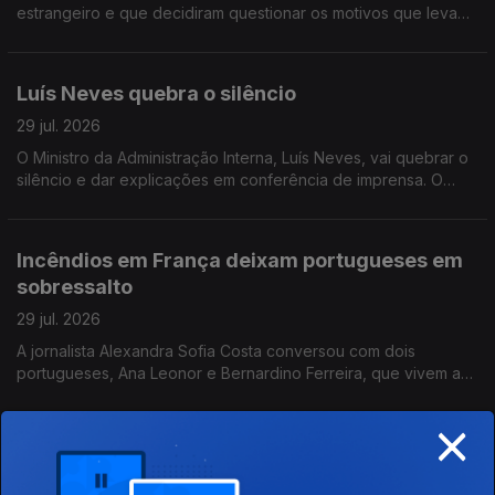
estrangeiro e que decidiram questionar os motivos que levam
Portugal a não conseguir criar riqueza suficiente. A jornalista
Isabel Gaspar Dias conversou com os autores.
Luís Neves quebra o silêncio
29 jul. 2026
O Ministro da Administração Interna, Luís Neves, vai quebrar o
silêncio e dar explicações em conferência de imprensa. O
comentário de António José Teixeira.
Incêndios em França deixam portugueses em
sobressalto
29 jul. 2026
A jornalista Alexandra Sofia Costa conversou com dois
portugueses, Ana Leonor e Bernardino Ferreira, que vivem a
40 e 100 km de Bordéus. Já regressaram a casa, mas ainda
×
não se sentem completamente seguros.
Tempestade Kristin ainda deixa marcas na
Perfilcor 6 meses depois