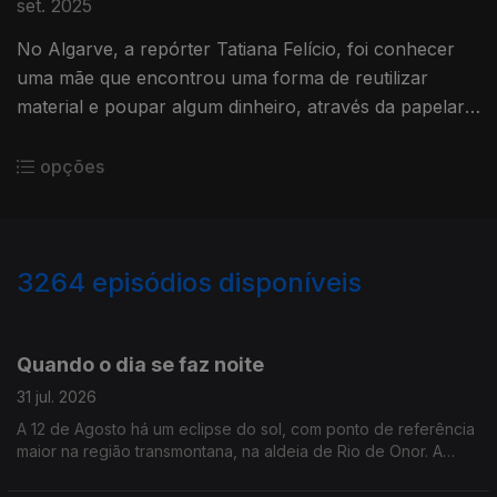
set. 2025
No Algarve, a repórter Tatiana Felício, foi conhecer
uma mãe que encontrou uma forma de reutilizar
material e poupar algum dinheiro, através da papelaria
da escola, neste regresso às aulas.
opções
3264
episódios disponíveis
944787
942960
941197
Quando o dia se faz noite
31 jul. 2026
A 12 de Agosto há um eclipse do sol, com ponto de referência
maior na região transmontana, na aldeia de Rio de Onor. A
jornalista Alexandra Madeira conversou com astrónomo Filipe
Pires, do Planetário do Porto.