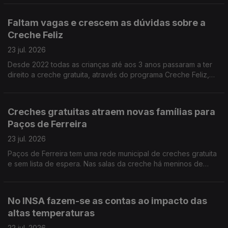
Faltam vagas e crescem as dúvidas sobre a
Creche Feliz
23 jul. 2026
Desde 2022 todas as crianças até aos 3 anos passaram a ter
direito a creche gratuita, através do programa Creche Feliz,
mas não há vagas suficientes. A jornalista Joana Carvalho Reis
ouviu pais à procura de respostas.
Creches gratuitas atraem novas famílias para
Paços de Ferreira
23 jul. 2026
Paços de Ferreira tem uma rede municipal de creches gratuita
e sem lista de espera. Nas salas da creche há meninos de
Paços de Ferreira mas também dos concelhos vizinhos.
Reportagem de Alexandra Madeira
No INSA fazem-se as contas ao impacto das
altas temperaturas
22 jul. 2026