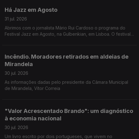
Há Jazz em Agosto
31 jul. 2026
Abrimos com o jornalista Mário Rui Cardoso o programa do
Festival Jazz em Agosto, na Gulbenkian, em Lisboa. O festival
começa esta noite com o pianista Joachim Kuhn, mas são 14
concertos no total.
Incêndio. Moradores retirados em aldeias de
Mirandela
30 jul. 2026
As informações dadas pelo presidente da Câmara Municipal
de Mirandela, Vítor Correia
"Valor Acrescentado Brando": um diagnóstico
à economia nacional
30 jul. 2026
Um livro escrito por dois portugueses, que vivem no