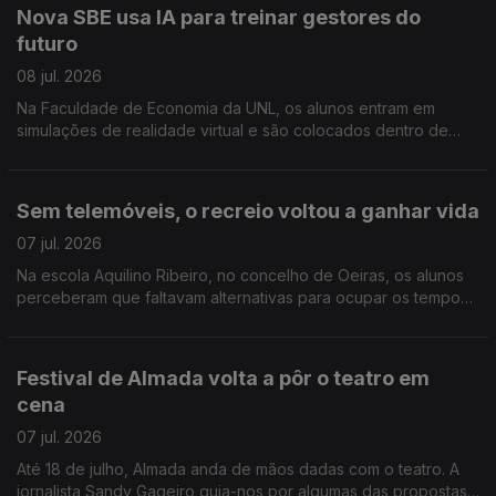
Nova SBE usa IA para treinar gestores do
futuro
08 jul. 2026
Na Faculdade de Economia da UNL, os alunos entram em
simulações de realidade virtual e são colocados dentro de
empresas onde assumem diferentes funções e tomam
decisões em tempo real. Reportagem de Rita Fernandes
Sem telemóveis, o recreio voltou a ganhar vida
07 jul. 2026
Na escola Aquilino Ribeiro, no concelho de Oeiras, os alunos
perceberam que faltavam alternativas para ocupar os tempos
livres e puseram mãos à obra. Reportagem de Paula Veran
Festival de Almada volta a pôr o teatro em
cena
07 jul. 2026
Até 18 de julho, Almada anda de mãos dadas com o teatro. A
jornalista Sandy Gageiro guia-nos por algumas das propostas