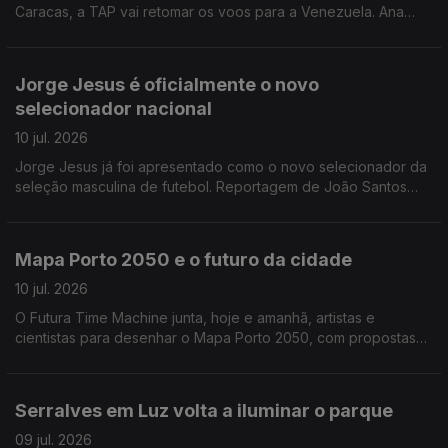
Caracas, a TAP vai retomar os voos para a Venezuela. Ana
Isabel Costa entrevista Mário Chaves, o administrador para a
área operacional da TAP.
Jorge Jesus é oficialmente o novo
selecionador nacional
10 jul. 2026
Jorge Jesus já foi apresentado como o novo selecionador da
seleção masculina de futebol. Reportagem de João Santos
Correia
Mapa Porto 2050 e o futuro da cidade
10 jul. 2026
O Futura Time Machine junta, hoje e amanhã, artistas e
cientistas para desenhar o Mapa Porto 2050, com propostas
para uma cidade mais sustentável e preparada para os
desafios do futuro. Alexandra Madeira entrevista Graça
Fonseca, cofundadora da Fundação Futura
Serralves em Luz volta a iluminar o parque
09 jul. 2026