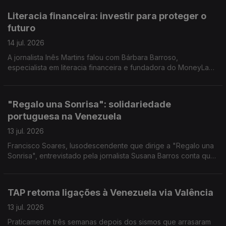
Literacia financeira: investir para proteger o
futuro
14 jul. 2026
A jornalista Inês Martins falou com Bárbara Barroso,
especialista em literacia financeira e fundadora do MoneyLab,
um projeto dedicado à educação financeira.
"Regalo una Sonrisa": solidariedade
portuguesa na Venezuela
13 jul. 2026
Francisco Soares, lusodescendente que dirige a "Regalo una
Sonrisa", entrevistado pela jornalista Susana Barros conta que
tem procurado levar ou bens e sorrisos a miúdos e graúdos. E
deixa um pedido a Portugal.
TAP retoma ligações à Venezuela via Valência
13 jul. 2026
Praticamente três semanas depois dos sismos que arrasaram