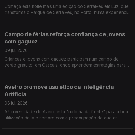
Começa esta noite mais uma edição do Serralves em Luz, que
transforma o Parque de Serralves, no Porto, numa experiência
para toda a família. Reportagem de Miguel Bastos
Campo de férias reforça confiança de jovens
com gaguez
09 jul. 2026
Crianças e jovens com gaguez participam num campo de
verão gratuito, em Cascais, onde aprendem estratégias para
comunicar com mais confiança e sem medo. A repórter Sandra
Henriques foi conhecer esta iniciativa
Aveiro promove uso ético da Inteligência
Artificial
08 jul. 2026
A Universidade de Aveiro está "na linha da frente" para a boa
utilização da IA e sempre com a preocupação de que as
competências humanas não sejam relegadas para segundo
plano. Reportagem de Alexandra Madeira