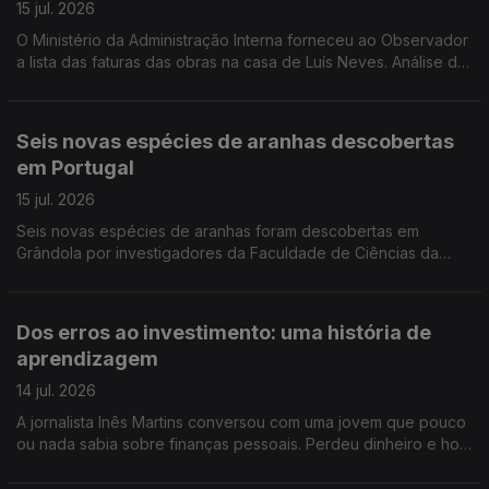
15 jul. 2026
O Ministério da Administração Interna forneceu ao Observador
a lista das faturas das obras na casa de Luís Neves. Análise de
Filipe Luís, comentador de política nacional da Antena 1.
Seis novas espécies de aranhas descobertas
em Portugal
15 jul. 2026
Seis novas espécies de aranhas foram descobertas em
Grândola por investigadores da Faculdade de Ciências da
Universidade de Lisboa. Estão agora a ser estudadas em
laboratório antes de serem apresentadas à comunidade
científica. Reportagem de Rita Fernandes
Dos erros ao investimento: uma história de
aprendizagem
14 jul. 2026
A jornalista Inês Martins conversou com uma jovem que pouco
ou nada sabia sobre finanças pessoais. Perdeu dinheiro e hoje
ajuda os outros a compreender melhor o dinheiro.