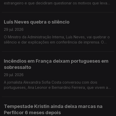
estrangeiro e que decidiram questionar os motivos que levam
Portugal a não conseguir criar riqueza suficiente. A jornalista
Isabel Gaspar Dias conversou com os autores.
Luís Neves quebra o silêncio
29 jul. 2026
O Ministro da Administração Interna, Luís Neves, vai quebrar o
silêncio e dar explicações em conferência de imprensa. O
comentário de António José Teixeira.
Incêndios em França deixam portugueses em
sobressalto
29 jul. 2026
A jornalista Alexandra Sofia Costa conversou com dois
portugueses, Ana Leonor e Bernardino Ferreira, que vivem a
40 e 100 km de Bordéus. Já regressaram a casa, mas ainda
não se sentem completamente seguros.
Tempestade Kristin ainda deixa marcas na
Perfilcor 6 meses depois