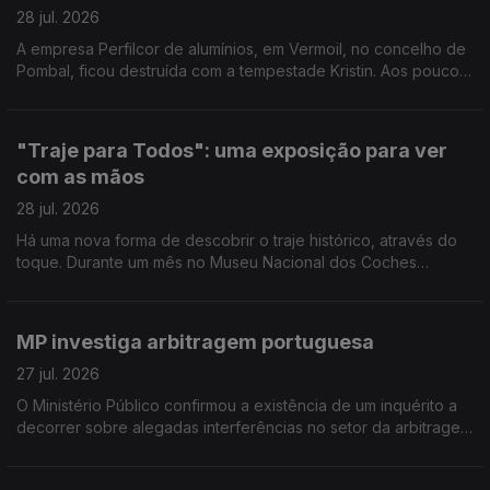
28 jul. 2026
A empresa Perfilcor de alumínios, em Vermoil, no concelho de
Pombal, ficou destruída com a tempestade Kristin. Aos poucos
regressaram ao trabalho mas ainda há muito trabalho a fazer.
Reportagem de Horácio Antunes
"Traje para Todos": uma exposição para ver
com as mãos
28 jul. 2026
Há uma nova forma de descobrir o traje histórico, através do
toque. Durante um mês no Museu Nacional dos Coches
decorre a exposição "Traje para Todos". Reportagem de
Arlinda Brandão
MP investiga arbitragem portuguesa
27 jul. 2026
O Ministério Público confirmou a existência de um inquérito a
decorrer sobre alegadas interferências no setor da arbitragem
do futebol português. O comentário de Pedro Henriques, ex-
jogador e comentador Antena1.