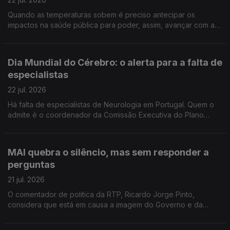
Quando as temperaturas sobem é preciso antecipar os
impactos na saúde pública para poder, assim, avançar com as
medidas de prevenção. Reportagem de Oriana Barcelos no
Instituto Nacional de Saúde Doutor Ricardo Jorge.
Dia Mundial do Cérebro: o alerta para a falta de
especialistas
22 jul. 2026
Há falta de especialistas de Neurologia em Portugal. Quem o
admite é o coordenador da Comissão Executiva do Plano
Nacional da Saúde para Demências. Manuel Caldas de Almeida
entrevistado pela jornalista Sandra Henriques
MAI quebra o silêncio, mas sem responder a
perguntas
21 jul. 2026
O comentador de politica da RTP, Ricardo Jorge Pinto,
considera que está em causa a imagem do Governo e da
Polícia Judiciária e entende que o prazo para Luís Neves dar
esclarecimentos está a chegar ao fim.