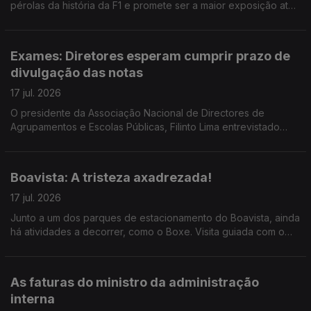
pérolas da história da F1 e promete ser a maior exposição até
ao momento do Museu. Reportagem de Horácio Antunes
Exames: Diretores esperam cumprir prazo de
divulgação das notas
17 jul. 2026
O presidente da Associação Nacional de Directores de
Agrupamentos e Escolas Públicas, Filinto Lima entrevistado
pela jornalista Ana Isabel Costa.
Boavista: A tristeza axadrezada!
17 jul. 2026
Junto a um dos parques de estacionamento do Boavista, ainda
há atividades a decorrer, como o Boxe. Visita guiada com o
mentor do projeto, o treinador Carlos Caldas, ao microfone da
jornalista Alexandra Madeira
As faturas do ministro da administração
interna