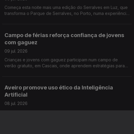
Começa esta noite mais uma edição do Serralves em Luz, que
transforma o Parque de Serralves, no Porto, numa experiência
para toda a família. Reportagem de Miguel Bastos
Campo de férias reforça confiança de jovens
com gaguez
09 jul. 2026
Crianças e jovens com gaguez participam num campo de
verão gratuito, em Cascais, onde aprendem estratégias para
comunicar com mais confiança e sem medo. A repórter Sandra
Henriques foi conhecer esta iniciativa
Aveiro promove uso ético da Inteligência
Artificial
08 jul. 2026
A Universidade de Aveiro está "na linha da frente" para a boa
utilização da IA e sempre com a preocupação de que as
competências humanas não sejam relegadas para segundo
plano. Reportagem de Alexandra Madeira