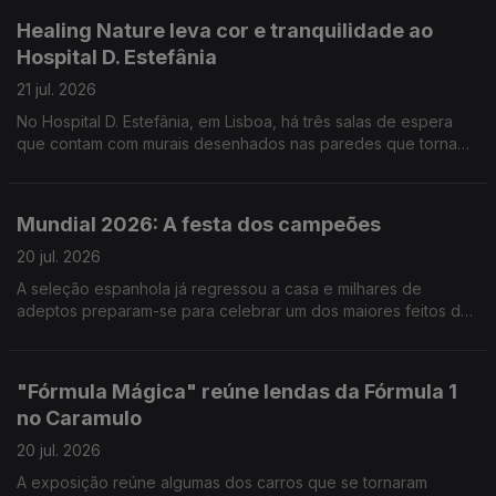
Healing Nature leva cor e tranquilidade ao
Hospital D. Estefânia
21 jul. 2026
No Hospital D. Estefânia, em Lisboa, há três salas de espera
que contam com murais desenhados nas paredes que tornam
o espaço mais apelativo, mas não só. Reportagem de Cláudia
Godinho
Mundial 2026: A festa dos campeões
20 jul. 2026
A seleção espanhola já regressou a casa e milhares de
adeptos preparam-se para celebrar um dos maiores feitos da
história do futebol do país. Reportagem de Marta Bacelar da
Costa
"Fórmula Mágica" reúne lendas da Fórmula 1
no Caramulo
20 jul. 2026
A exposição reúne algumas dos carros que se tornaram