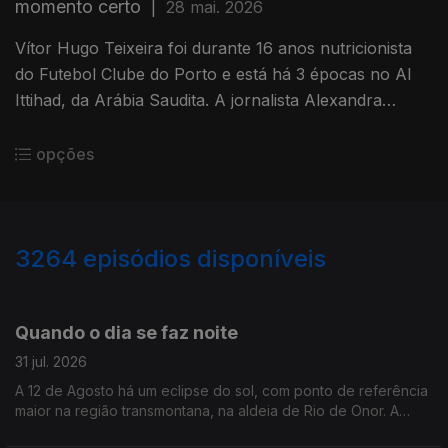
momento certo
|
28 mai. 2026
Vítor Hugo Teixeira foi durante 16 anos nutricionista
do Futebol Clube do Porto e está há 3 épocas no Al
Ittihad, da Arábia Saudita. A jornalista Alexandra
Madeira conversou com ele no Congresso de
Nutrição e Alimentação
opções
3264
episódios disponíveis
944787
942960
941197
Quando o dia se faz noite
31 jul. 2026
A 12 de Agosto há um eclipse do sol, com ponto de referência
maior na região transmontana, na aldeia de Rio de Onor. A
jornalista Alexandra Madeira conversou com astrónomo Filipe