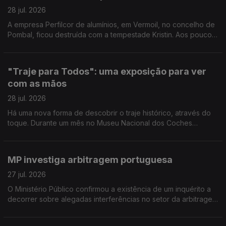
28 jul. 2026
A empresa Perfilcor de alumínios, em Vermoil, no concelho de
Pombal, ficou destruída com a tempestade Kristin. Aos poucos
regressaram ao trabalho mas ainda há muito trabalho a fazer.
Reportagem de Horácio Antunes
"Traje para Todos": uma exposição para ver
com as mãos
28 jul. 2026
Há uma nova forma de descobrir o traje histórico, através do
toque. Durante um mês no Museu Nacional dos Coches
decorre a exposição "Traje para Todos". Reportagem de
Arlinda Brandão
MP investiga arbitragem portuguesa
27 jul. 2026
O Ministério Público confirmou a existência de um inquérito a
decorrer sobre alegadas interferências no setor da arbitragem
do futebol português. O comentário de Pedro Henriques, ex-
jogador e comentador Antena1.