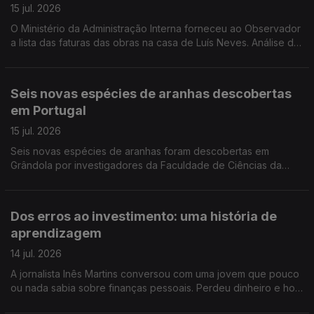
15 jul. 2026
O Ministério da Administração Interna forneceu ao Observador
a lista das faturas das obras na casa de Luís Neves. Análise de
Filipe Luís, comentador de política nacional da Antena 1.
Seis novas espécies de aranhas descobertas
em Portugal
15 jul. 2026
Seis novas espécies de aranhas foram descobertas em
Grândola por investigadores da Faculdade de Ciências da
Universidade de Lisboa. Estão agora a ser estudadas em
laboratório antes de serem apresentadas à comunidade
científica. Reportagem de Rita Fernandes
Dos erros ao investimento: uma história de
aprendizagem
14 jul. 2026
A jornalista Inês Martins conversou com uma jovem que pouco
ou nada sabia sobre finanças pessoais. Perdeu dinheiro e hoje
ajuda os outros a compreender melhor o dinheiro.