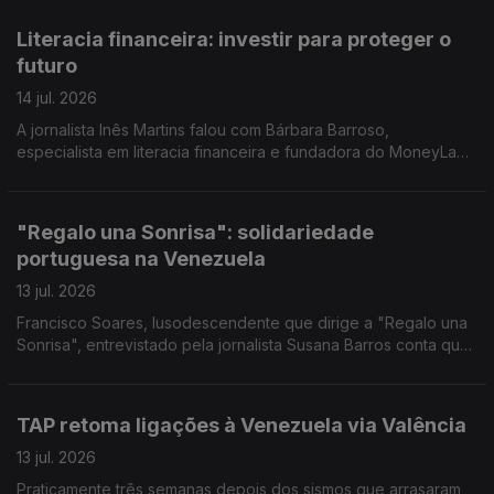
Literacia financeira: investir para proteger o
futuro
14 jul. 2026
A jornalista Inês Martins falou com Bárbara Barroso,
especialista em literacia financeira e fundadora do MoneyLab,
um projeto dedicado à educação financeira.
"Regalo una Sonrisa": solidariedade
portuguesa na Venezuela
13 jul. 2026
Francisco Soares, lusodescendente que dirige a "Regalo una
Sonrisa", entrevistado pela jornalista Susana Barros conta que
tem procurado levar ou bens e sorrisos a miúdos e graúdos. E
deixa um pedido a Portugal.
TAP retoma ligações à Venezuela via Valência
13 jul. 2026
Praticamente três semanas depois dos sismos que arrasaram