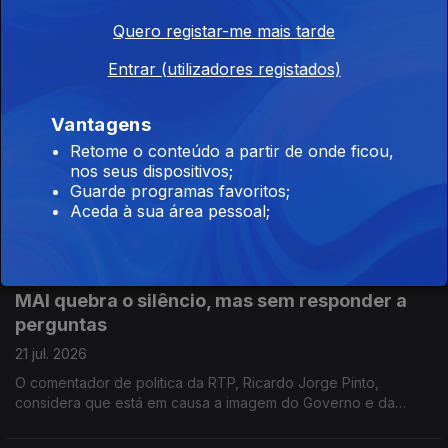
22 jul. 2026
Quero registar-me mais tarde
Quando as temperaturas sobem é preciso antecipar os
impactos na saúde pública para poder, assim, avançar com as
Entrar (utilizadores registados)
medidas de prevenção. Reportagem de Oriana Barcelos no
Instituto Nacional de Saúde Doutor Ricardo Jorge.
Vantagens
Dia Mundial do Cérebro: o alerta para a falta de
especialistas
Retome o conteúdo a partir de onde ficou,
nos seus dispositivos;
22 jul. 2026
Guarde programas favoritos;
Há falta de especialistas de Neurologia em Portugal. Quem o
Aceda à sua área pessoal;
admite é o coordenador da Comissão Executiva do Plano
Nacional da Saúde para Demências. Manuel Caldas de Almeida
entrevistado pela jornalista Sandra Henriques
MAI quebra o silêncio, mas sem responder a
perguntas
21 jul. 2026
O comentador de politica da RTP, Ricardo Jorge Pinto,
considera que está em causa a imagem do Governo e da
Polícia Judiciária e entende que o prazo para Luís Neves dar
esclarecimentos está a chegar ao fim.