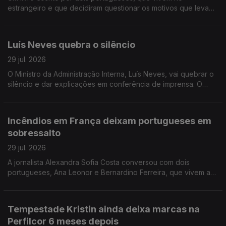
estrangeiro e que decidiram questionar os motivos que levam
Portugal a não conseguir criar riqueza suficiente. A jornalista
Isabel Gaspar Dias conversou com os autores.
Luís Neves quebra o silêncio
29 jul. 2026
O Ministro da Administração Interna, Luís Neves, vai quebrar o
silêncio e dar explicações em conferência de imprensa. O
comentário de António José Teixeira.
Incêndios em França deixam portugueses em
sobressalto
29 jul. 2026
A jornalista Alexandra Sofia Costa conversou com dois
portugueses, Ana Leonor e Bernardino Ferreira, que vivem a
40 e 100 km de Bordéus. Já regressaram a casa, mas ainda
não se sentem completamente seguros.
Tempestade Kristin ainda deixa marcas na
Perfilcor 6 meses depois