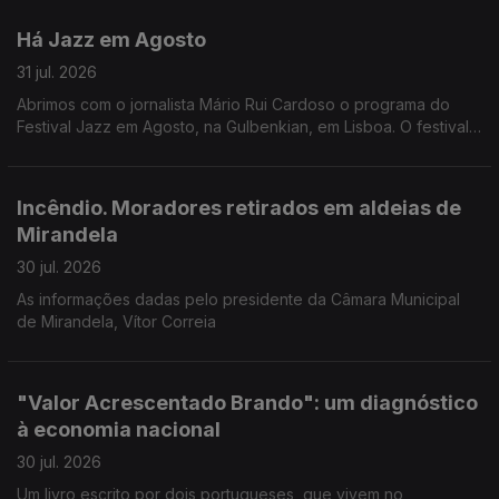
Pires, do Planetário do Porto.
Há Jazz em Agosto
31 jul. 2026
Abrimos com o jornalista Mário Rui Cardoso o programa do
Festival Jazz em Agosto, na Gulbenkian, em Lisboa. O festival
começa esta noite com o pianista Joachim Kuhn, mas são 14
concertos no total.
Incêndio. Moradores retirados em aldeias de
Mirandela
30 jul. 2026
As informações dadas pelo presidente da Câmara Municipal
de Mirandela, Vítor Correia
"Valor Acrescentado Brando": um diagnóstico
à economia nacional
30 jul. 2026
Um livro escrito por dois portugueses, que vivem no