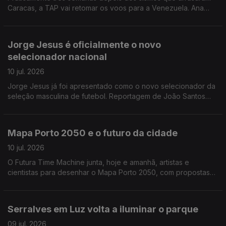
Caracas, a TAP vai retomar os voos para a Venezuela. Ana
Isabel Costa entrevista Mário Chaves, o administrador para a
área operacional da TAP.
Jorge Jesus é oficialmente o novo
selecionador nacional
10 jul. 2026
Jorge Jesus já foi apresentado como o novo selecionador da
seleção masculina de futebol. Reportagem de João Santos
Correia
Mapa Porto 2050 e o futuro da cidade
10 jul. 2026
O Futura Time Machine junta, hoje e amanhã, artistas e
cientistas para desenhar o Mapa Porto 2050, com propostas
para uma cidade mais sustentável e preparada para os
desafios do futuro. Alexandra Madeira entrevista Graça
Fonseca, cofundadora da Fundação Futura
Serralves em Luz volta a iluminar o parque
09 jul. 2026