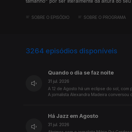
tamanho" por ser literalmente da altura do seu
Joaquim Reis
SOBRE O EPISÓDIO
SOBRE O PROGRAMA
3264
episódios disponíveis
944787
942960
Quando o dia se faz noite
31 jul. 2026
A 12 de Agosto há um eclipse do sol, com 
A jornalista Alexandra Madeira conversou c
Há Jazz em Agosto
31 jul. 2026
Abrimos com o jornalista Mário Rui Cardos