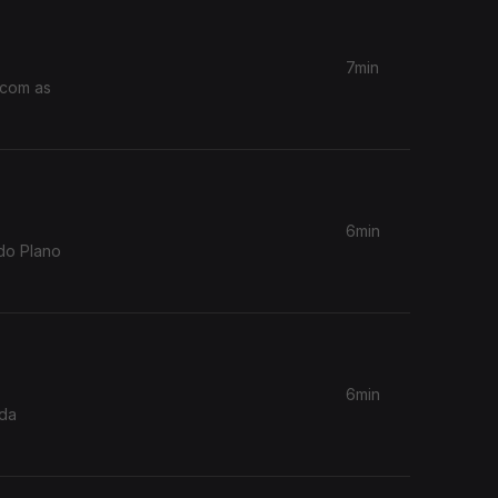
7min
6min
do Plano
6min
 da