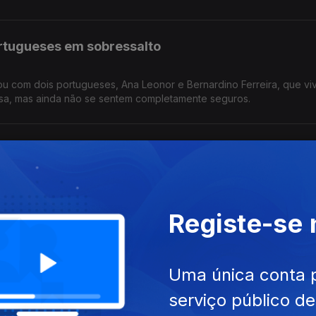
rtugueses em sobressalto
sou com dois portugueses, Ana Leonor e Bernardino Ferreira, que v
egressaram a casa, mas ainda não se sentem completamente seguros.
 marcas na Perfilcor 6 meses depois
il, no concelho de Pombal, ficou destruída com a tempestade Kristi
 há muito trabalho a fazer. Reportagem de Horácio Antunes
Registe-se
ição para ver com as mãos
Uma única conta 
istórico, através do toque. Durante um mês no Museu Nacional dos 
serviço público d
 Reportagem de Arlinda Brandão