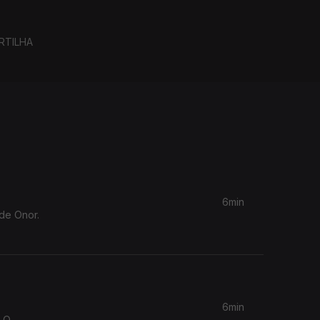
RTILHA
6min
 de Onor.
6min
. O