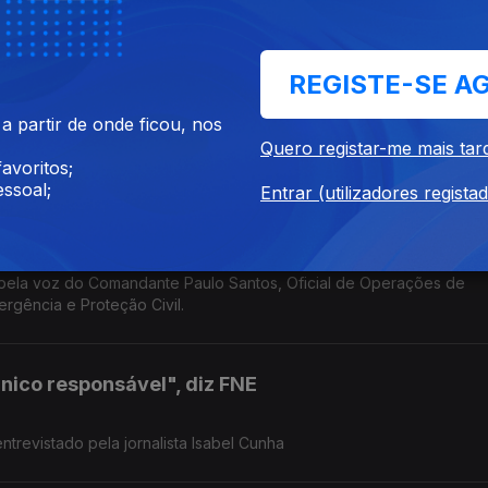
guesa
REGISTE-SE A
a de um inquérito a decorrer sobre alegadas interferências no setor
 partir de onde ficou, nos
tário de Pedro Henriques, ex-jogador e comentador Antena1.
Quero registar-me mais tar
avoritos;
ssoal;
Entrar (utilizadores regista
pela voz do Comandante Paulo Santos, Oficial de Operações de
rgência e Proteção Civil.
único responsável", diz FNE
ntrevistado pela jornalista Isabel Cunha