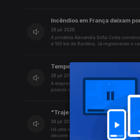
Incêndios em França deixam po
29 jul. 2026
A jornalista Alexandra Sofia Costa conver
e 100 km de Bordéus. Já r
Tempestade Kristin ainda deixa
28 jul. 2026
A empresa Perfilcor de alumínios, em Vermo
poucos regressaram ao trabalho mas ainda
"Traje para Todos": uma expos
28 jul. 2026
Há uma nova forma de descobrir o traje h
decorre a exposição "Traje para Todos".