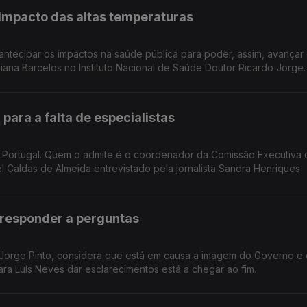
impacto das altas temperaturas
tos na saúde pública para poder, assim, avançar com as
Reportagem de Oriana Barcelos no Instituto Nacional de Saúde Doutor Ricardo Jorge.
 para a falta de especialistas
em Portugal. Quem o admite é o coordenador da Comissão Executiva 
 Demências. Manuel Caldas de Almeida entrevistado pela jornalista Sandra Henriques
 responder a perguntas
 Jorge Pinto, considera que está em causa a imagem do Governo e
ara Luís Neves dar esclarecimentos está a chegar ao fim.