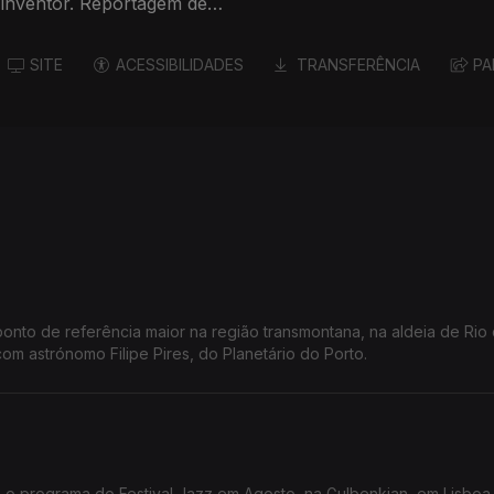
 inventor. Reportagem de
SITE
ACESSIBILIDADES
TRANSFERÊNCIA
PA
ponto de referência maior na região transmontana, na aldeia de Rio
om astrónomo Filipe Pires, do Planetário do Porto.
o o programa do Festival Jazz em Agosto, na Gulbenkian, em Lisboa