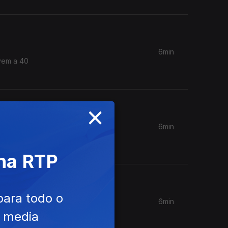
6min
ivem a 40
×
6min
n. Aos
 na RTP
para todo o
6min
Coches
e media