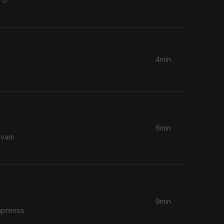
4min
6min
levam
9min
mprensa.