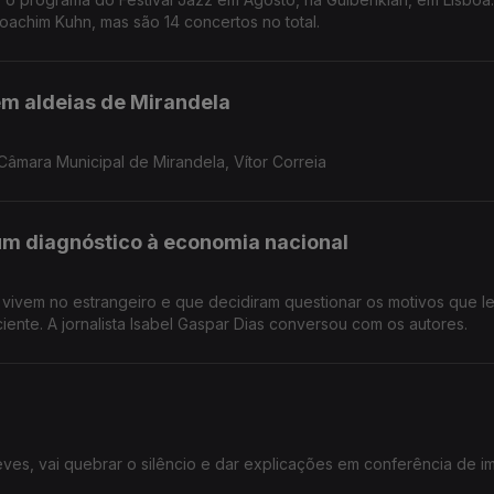
Joachim Kuhn, mas são 14 concertos no total.
em aldeias de Mirandela
âmara Municipal de Mirandela, Vítor Correia
um diagnóstico à economia nacional
e vivem no estrangeiro e que decidiram questionar os motivos que 
ciente. A jornalista Isabel Gaspar Dias conversou com os autores.
Neves, vai quebrar o silêncio e dar explicações em conferência de i