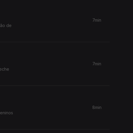
7min
ção de
7min
reche
8min
meninos