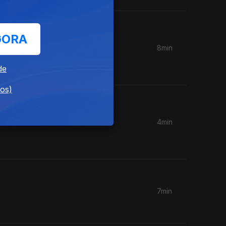
GORA
8min
 da
de
dos)
4min
7min