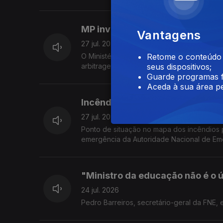
MP investiga arbitragem portu
Vantagens
27 jul. 2026
O Ministério Público confirmou a existênci
Retome o conteúdo a
arbitragem do futebol português. O comen
seus dispositivos;
Guarde programas f
Aceda à sua área pe
Incêndios: o mapa nacional
27 jul. 2026
Ponto de situação no mapa dos incêndios 
emergência da Autoridade Nacional de Eme
"Ministro da educação não é o 
24 jul. 2026
Pedro Barreiros, secretário-geral da FNE, e