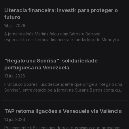
Literacia financeira: investir para proteger o
futuro
14 jul. 2026
A jornalista Inês Martins falou com Bárbara Barroso,
especialista em literacia financeira e fundadora do MoneyLab,
um projeto dedicado à educação financeira.
"Regalo una Sonrisa": solidariedade
portuguesa na Venezuela
13 jul. 2026
Francisco Soares, lusodescendente que dirige a "Regalo una
Sonrisa", entrevistado pela jornalista Susana Barros conta que
tem procurado levar ou bens e sorrisos a miúdos e graúdos. E
deixa um pedido a Portugal.
TAP retoma ligações à Venezuela via Valência
13 jul. 2026
Praticamente três semanas depois dos sismos que arrasaram