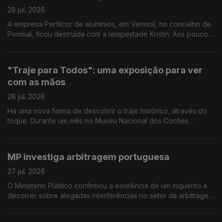
28 jul. 2026
A empresa Perfilcor de alumínios, em Vermoil, no concelho de
Pombal, ficou destruída com a tempestade Kristin. Aos poucos
regressaram ao trabalho mas ainda há muito trabalho a fazer.
Reportagem de Horácio Antunes
"Traje para Todos": uma exposição para ver
com as mãos
28 jul. 2026
Há uma nova forma de descobrir o traje histórico, através do
toque. Durante um mês no Museu Nacional dos Coches
decorre a exposição "Traje para Todos". Reportagem de
Arlinda Brandão
MP investiga arbitragem portuguesa
27 jul. 2026
O Ministério Público confirmou a existência de um inquérito a
decorrer sobre alegadas interferências no setor da arbitragem
do futebol português. O comentário de Pedro Henriques, ex-
jogador e comentador Antena1.