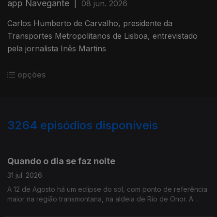
app Navegante
|
08 jun. 2026
Carlos Humberto de Carvalho, presidente da
Transportes Metropolitanos de Lisboa, entrevistado
pela jornalista Inês Martins
opções
3264
episódios disponíveis
944787
942960
941197
Quando o dia se faz noite
31 jul. 2026
A 12 de Agosto há um eclipse do sol, com ponto de referência
maior na região transmontana, na aldeia de Rio de Onor. A
jornalista Alexandra Madeira conversou com astrónomo Filipe