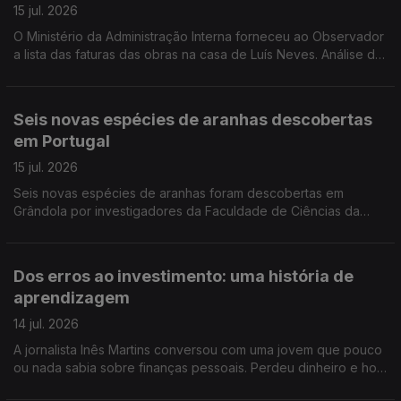
15 jul. 2026
O Ministério da Administração Interna forneceu ao Observador
a lista das faturas das obras na casa de Luís Neves. Análise de
Filipe Luís, comentador de política nacional da Antena 1.
Seis novas espécies de aranhas descobertas
em Portugal
15 jul. 2026
Seis novas espécies de aranhas foram descobertas em
Grândola por investigadores da Faculdade de Ciências da
Universidade de Lisboa. Estão agora a ser estudadas em
laboratório antes de serem apresentadas à comunidade
científica. Reportagem de Rita Fernandes
Dos erros ao investimento: uma história de
aprendizagem
14 jul. 2026
A jornalista Inês Martins conversou com uma jovem que pouco
ou nada sabia sobre finanças pessoais. Perdeu dinheiro e hoje
ajuda os outros a compreender melhor o dinheiro.