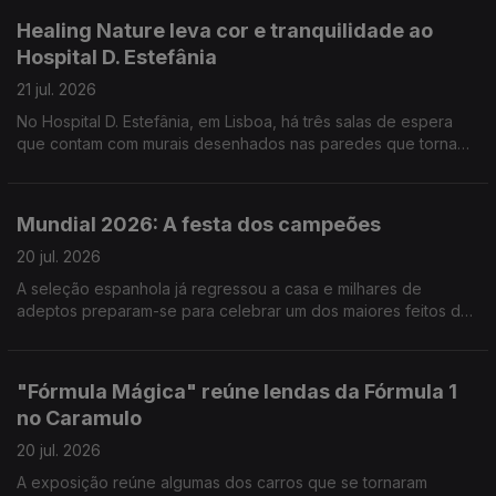
Healing Nature leva cor e tranquilidade ao
Hospital D. Estefânia
21 jul. 2026
No Hospital D. Estefânia, em Lisboa, há três salas de espera
que contam com murais desenhados nas paredes que tornam
o espaço mais apelativo, mas não só. Reportagem de Cláudia
Godinho
Mundial 2026: A festa dos campeões
20 jul. 2026
A seleção espanhola já regressou a casa e milhares de
adeptos preparam-se para celebrar um dos maiores feitos da
história do futebol do país. Reportagem de Marta Bacelar da
Costa
"Fórmula Mágica" reúne lendas da Fórmula 1
no Caramulo
20 jul. 2026
A exposição reúne algumas dos carros que se tornaram