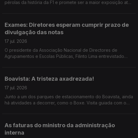
pérolas da história da F1 e promete ser a maior exposição até
ao momento do Museu. Reportagem de Horácio Antunes
Exames: Diretores esperam cumprir prazo de
divulgação das notas
17 jul. 2026
O presidente da Associação Nacional de Directores de
Agrupamentos e Escolas Públicas, Filinto Lima entrevistado
pela jornalista Ana Isabel Costa.
Boavista: A tristeza axadrezada!
17 jul. 2026
Junto a um dos parques de estacionamento do Boavista, ainda
há atividades a decorrer, como o Boxe. Visita guiada com o
mentor do projeto, o treinador Carlos Caldas, ao microfone da
jornalista Alexandra Madeira
As faturas do ministro da administração
interna