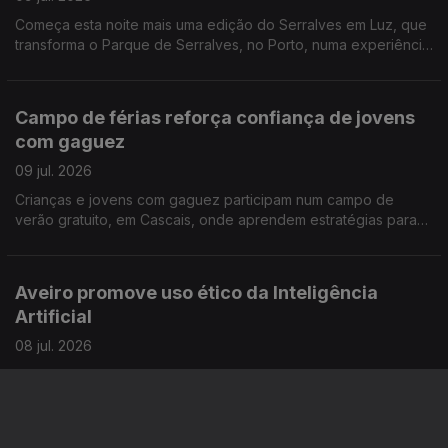
Começa esta noite mais uma edição do Serralves em Luz, que
transforma o Parque de Serralves, no Porto, numa experiência
para toda a família. Reportagem de Miguel Bastos
Campo de férias reforça confiança de jovens
com gaguez
09 jul. 2026
Crianças e jovens com gaguez participam num campo de
verão gratuito, em Cascais, onde aprendem estratégias para
comunicar com mais confiança e sem medo. A repórter Sandra
Henriques foi conhecer esta iniciativa
Aveiro promove uso ético da Inteligência
Artificial
08 jul. 2026
A Universidade de Aveiro está "na linha da frente" para a boa
utilização da IA e sempre com a preocupação de que as
competências humanas não sejam relegadas para segundo
plano. Reportagem de Alexandra Madeira