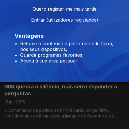
22 jul. 2026
Quero registar-me mais tarde
Quando as temperaturas sobem é preciso antecipar os
impactos na saúde pública para poder, assim, avançar com as
Entrar (utilizadores registados)
medidas de prevenção. Reportagem de Oriana Barcelos no
Instituto Nacional de Saúde Doutor Ricardo Jorge.
Vantagens
Dia Mundial do Cérebro: o alerta para a falta de
especialistas
Retome o conteúdo a partir de onde ficou,
nos seus dispositivos;
22 jul. 2026
Guarde programas favoritos;
Há falta de especialistas de Neurologia em Portugal. Quem o
Aceda à sua área pessoal;
admite é o coordenador da Comissão Executiva do Plano
Nacional da Saúde para Demências. Manuel Caldas de Almeida
entrevistado pela jornalista Sandra Henriques
MAI quebra o silêncio, mas sem responder a
perguntas
21 jul. 2026
O comentador de politica da RTP, Ricardo Jorge Pinto,
considera que está em causa a imagem do Governo e da
Polícia Judiciária e entende que o prazo para Luís Neves dar
esclarecimentos está a chegar ao fim.