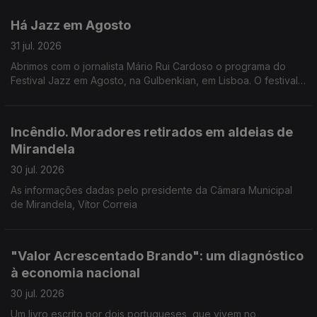
Pires, do Planetário do Porto.
Há Jazz em Agosto
31 jul. 2026
Abrimos com o jornalista Mário Rui Cardoso o programa do
Festival Jazz em Agosto, na Gulbenkian, em Lisboa. O festival
começa esta noite com o pianista Joachim Kuhn, mas são 14
concertos no total.
Incêndio. Moradores retirados em aldeias de
Mirandela
30 jul. 2026
As informações dadas pelo presidente da Câmara Municipal
de Mirandela, Vítor Correia
"Valor Acrescentado Brando": um diagnóstico
à economia nacional
30 jul. 2026
Um livro escrito por dois portugueses, que vivem no