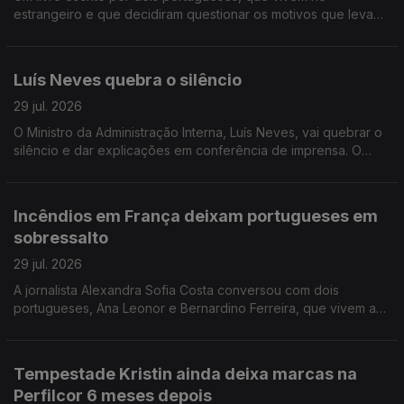
estrangeiro e que decidiram questionar os motivos que levam
Portugal a não conseguir criar riqueza suficiente. A jornalista
Isabel Gaspar Dias conversou com os autores.
Luís Neves quebra o silêncio
29 jul. 2026
O Ministro da Administração Interna, Luís Neves, vai quebrar o
silêncio e dar explicações em conferência de imprensa. O
comentário de António José Teixeira.
Incêndios em França deixam portugueses em
sobressalto
29 jul. 2026
A jornalista Alexandra Sofia Costa conversou com dois
portugueses, Ana Leonor e Bernardino Ferreira, que vivem a
40 e 100 km de Bordéus. Já regressaram a casa, mas ainda
não se sentem completamente seguros.
Tempestade Kristin ainda deixa marcas na
Perfilcor 6 meses depois