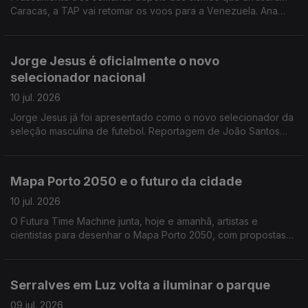
Caracas, a TAP vai retomar os voos para a Venezuela. Ana
Isabel Costa entrevista Mário Chaves, o administrador para a
área operacional da TAP.
Jorge Jesus é oficialmente o novo
selecionador nacional
10 jul. 2026
Jorge Jesus já foi apresentado como o novo selecionador da
seleção masculina de futebol. Reportagem de João Santos
Correia
Mapa Porto 2050 e o futuro da cidade
10 jul. 2026
O Futura Time Machine junta, hoje e amanhã, artistas e
cientistas para desenhar o Mapa Porto 2050, com propostas
para uma cidade mais sustentável e preparada para os
desafios do futuro. Alexandra Madeira entrevista Graça
Fonseca, cofundadora da Fundação Futura
Serralves em Luz volta a iluminar o parque
09 jul. 2026