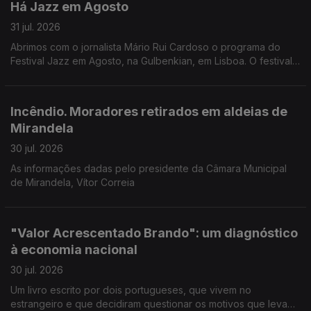
Há Jazz em Agosto
31 jul. 2026
Abrimos com o jornalista Mário Rui Cardoso o programa do
Festival Jazz em Agosto, na Gulbenkian, em Lisboa. O festival
começa esta noite com o pianista Joachim Kuhn, mas são 14
concertos no total.
Incêndio. Moradores retirados em aldeias de
Mirandela
30 jul. 2026
As informações dadas pelo presidente da Câmara Municipal
de Mirandela, Vítor Correia
"Valor Acrescentado Brando": um diagnóstico
à economia nacional
30 jul. 2026
Um livro escrito por dois portugueses, que vivem no
estrangeiro e que decidiram questionar os motivos que levam