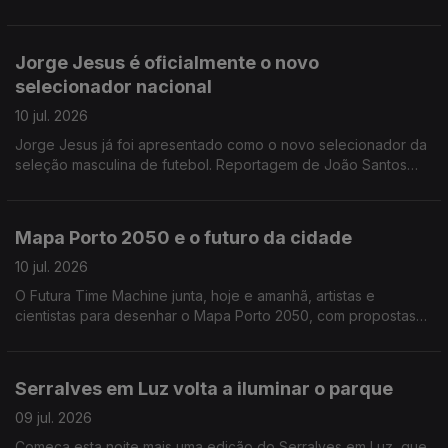
Isabel Costa entrevista Mário Chaves, o administrador para a
área operacional da TAP.
Jorge Jesus é oficialmente o novo
selecionador nacional
10 jul. 2026
Jorge Jesus já foi apresentado como o novo selecionador da
seleção masculina de futebol. Reportagem de João Santos
Correia
Mapa Porto 2050 e o futuro da cidade
10 jul. 2026
O Futura Time Machine junta, hoje e amanhã, artistas e
cientistas para desenhar o Mapa Porto 2050, com propostas
para uma cidade mais sustentável e preparada para os
desafios do futuro. Alexandra Madeira entrevista Graça
Fonseca, cofundadora da Fundação Futura
Serralves em Luz volta a iluminar o parque
09 jul. 2026
Começa esta noite mais uma edição do Serralves em Luz, que