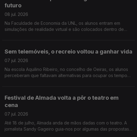
futuro
08 jul. 2026
Na Faculdade de Economia da UNL, os alunos entram em
simulações de realidade virtual e são colocados dentro de
empresas onde assumem diferentes funções e tomam
decisões em tempo real. Reportagem de Rita Fernandes
Sem telemóveis, o recreio voltou a ganhar vida
07 jul. 2026
Na escola Aquilino Ribeiro, no concelho de Oeiras, os alunos
perceberam que faltavam alternativas para ocupar os tempos
livres e puseram mãos à obra. Reportagem de Paula Veran
Festival de Almada volta a pôr o teatro em
cena
07 jul. 2026
Até 18 de julho, Almada anda de mãos dadas com o teatro. A
jornalista Sandy Gageiro guia-nos por algumas das propostas
que vão apresentar-se durante duas semanas.