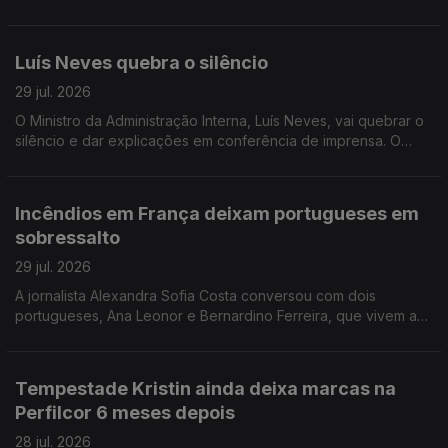
Portugal a não conseguir criar riqueza suficiente. A jornalista
Isabel Gaspar Dias conversou com os autores.
Luís Neves quebra o silêncio
29 jul. 2026
O Ministro da Administração Interna, Luís Neves, vai quebrar o
silêncio e dar explicações em conferência de imprensa. O
comentário de António José Teixeira.
Incêndios em França deixam portugueses em
sobressalto
29 jul. 2026
A jornalista Alexandra Sofia Costa conversou com dois
portugueses, Ana Leonor e Bernardino Ferreira, que vivem a
40 e 100 km de Bordéus. Já regressaram a casa, mas ainda
não se sentem completamente seguros.
Tempestade Kristin ainda deixa marcas na
Perfilcor 6 meses depois
28 jul. 2026