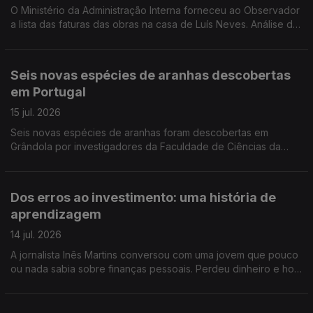
O Ministério da Administração Interna forneceu ao Observador
a lista das faturas das obras na casa de Luís Neves. Análise de
Filipe Luís, comentador de política nacional da Antena 1.
Seis novas espécies de aranhas descobertas
em Portugal
15 jul. 2026
Seis novas espécies de aranhas foram descobertas em
Grândola por investigadores da Faculdade de Ciências da
Universidade de Lisboa. Estão agora a ser estudadas em
laboratório antes de serem apresentadas à comunidade
científica. Reportagem de Rita Fernandes
Dos erros ao investimento: uma história de
aprendizagem
14 jul. 2026
A jornalista Inês Martins conversou com uma jovem que pouco
ou nada sabia sobre finanças pessoais. Perdeu dinheiro e hoje
ajuda os outros a compreender melhor o dinheiro.