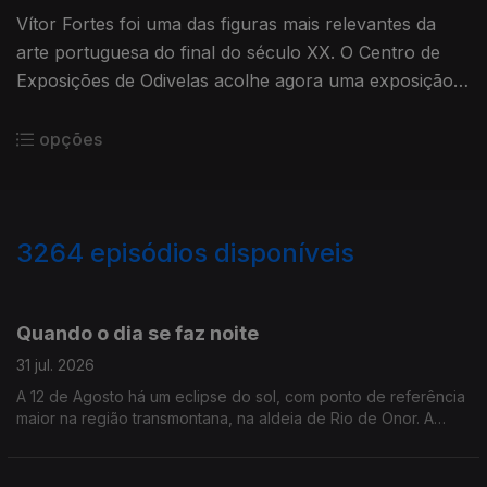
Vítor Fortes foi uma das figuras mais relevantes da
arte portuguesa do final do século XX. O Centro de
Exposições de Odivelas acolhe agora uma exposição
dedicada ao artista. Reportagem de Sandy Gageiro.
opções
3264
episódios disponíveis
944787
942960
941197
Quando o dia se faz noite
31 jul. 2026
A 12 de Agosto há um eclipse do sol, com ponto de referência
maior na região transmontana, na aldeia de Rio de Onor. A
jornalista Alexandra Madeira conversou com astrónomo Filipe
Pires, do Planetário do Porto.