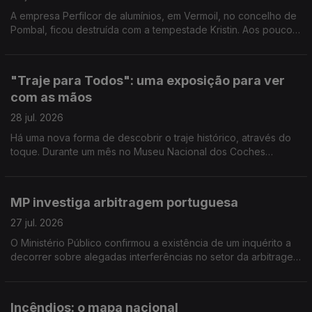
A empresa Perfilcor de alumínios, em Vermoil, no concelho de
Pombal, ficou destruída com a tempestade Kristin. Aos poucos
regressaram ao trabalho mas ainda há muito trabalho a fazer.
Reportagem de Horácio Antunes
"Traje para Todos": uma exposição para ver
com as mãos
28 jul. 2026
Há uma nova forma de descobrir o traje histórico, através do
toque. Durante um mês no Museu Nacional dos Coches
decorre a exposição "Traje para Todos". Reportagem de
Arlinda Brandão
MP investiga arbitragem portuguesa
27 jul. 2026
O Ministério Público confirmou a existência de um inquérito a
decorrer sobre alegadas interferências no setor da arbitragem
do futebol português. O comentário de Pedro Henriques, ex-
jogador e comentador Antena1.
Incêndios: o mapa nacional