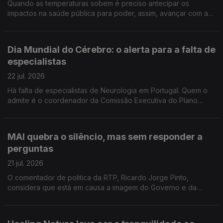
Quando as temperaturas sobem é preciso antecipar os
impactos na saúde pública para poder, assim, avançar com as
medidas de prevenção. Reportagem de Oriana Barcelos no
Instituto Nacional de Saúde Doutor Ricardo Jorge.
Dia Mundial do Cérebro: o alerta para a falta de
especialistas
22 jul. 2026
Há falta de especialistas de Neurologia em Portugal. Quem o
admite é o coordenador da Comissão Executiva do Plano
Nacional da Saúde para Demências. Manuel Caldas de Almeida
entrevistado pela jornalista Sandra Henriques
MAI quebra o silêncio, mas sem responder a
perguntas
21 jul. 2026
O comentador de politica da RTP, Ricardo Jorge Pinto,
considera que está em causa a imagem do Governo e da
Polícia Judiciária e entende que o prazo para Luís Neves dar
esclarecimentos está a chegar ao fim.