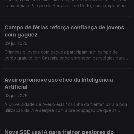
transforma o Parque de Serralves, no Porto, numa experiência
para toda a família. Reportagem de Miguel Bastos
Campo de férias reforça confiança de jovens
com gaguez
09 jul. 2026
Crianças e jovens com gaguez participam num campo de
verão gratuito, em Cascais, onde aprendem estratégias para
comunicar com mais confiança e sem medo. A repórter Sandra
Henriques foi conhecer esta iniciativa
Aveiro promove uso ético da Inteligência
Artificial
08 jul. 2026
A Universidade de Aveiro está "na linha da frente" para a boa
utilização da IA e sempre com a preocupação de que as
competências humanas não sejam relegadas para segundo
plano. Reportagem de Alexandra Madeira
Nova SBE usa IA para treinar gestores do