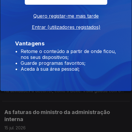
ao momento do Museu. Reportagem de Horácio Antunes
Quero registar-me mais tarde
Exames: Diretores esperam cumprir prazo de
divulgação das notas
Entrar (utilizadores registados)
17 jul. 2026
O presidente da Associação Nacional de Directores de
Vantagens
Agrupamentos e Escolas Públicas, Filinto Lima entrevistado
Retome o conteúdo a partir de onde ficou,
pela jornalista Ana Isabel Costa.
nos seus dispositivos;
Guarde programas favoritos;
Boavista: A tristeza axadrezada!
Aceda à sua área pessoal;
17 jul. 2026
Junto a um dos parques de estacionamento do Boavista, ainda
há atividades a decorrer, como o Boxe. Visita guiada com o
mentor do projeto, o treinador Carlos Caldas, ao microfone da
jornalista Alexandra Madeira
As faturas do ministro da administração
interna
15 jul. 2026