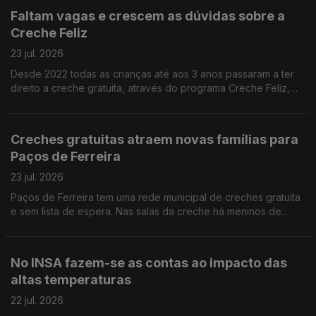
Faltam vagas e crescem as dúvidas sobre a
Creche Feliz
23 jul. 2026
Desde 2022 todas as crianças até aos 3 anos passaram a ter
direito a creche gratuita, através do programa Creche Feliz,
mas não há vagas suficientes. A jornalista Joana Carvalho Reis
ouviu pais à procura de respostas.
Creches gratuitas atraem novas famílias para
Paços de Ferreira
23 jul. 2026
Paços de Ferreira tem uma rede municipal de creches gratuita
e sem lista de espera. Nas salas da creche há meninos de
Paços de Ferreira mas também dos concelhos vizinhos.
Reportagem de Alexandra Madeira
No INSA fazem-se as contas ao impacto das
altas temperaturas
22 jul. 2026