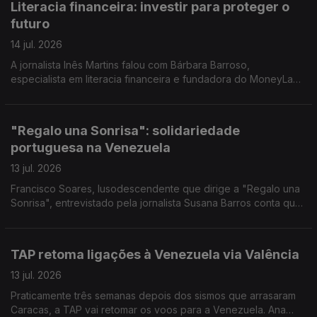
Literacia financeira: investir para proteger o
futuro
14 jul. 2026
A jornalista Inês Martins falou com Bárbara Barroso,
especialista em literacia financeira e fundadora do MoneyLab,
um projeto dedicado à educação financeira.
"Regalo una Sonrisa": solidariedade
portuguesa na Venezuela
13 jul. 2026
Francisco Soares, lusodescendente que dirige a "Regalo una
Sonrisa", entrevistado pela jornalista Susana Barros conta que
tem procurado levar ou bens e sorrisos a miúdos e graúdos. E
deixa um pedido a Portugal.
TAP retoma ligações à Venezuela via Valência
13 jul. 2026
Praticamente três semanas depois dos sismos que arrasaram
Caracas, a TAP vai retomar os voos para a Venezuela. Ana