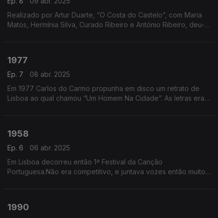
Ep. 8
09 abr. 2025
Realizado por Artur Duarte, “O Costa do Castelo”, com Maria
Matos, Hermínia Silva, Curado Ribeiro e António Ribeiro, deu-
nos uma das mais célebres observações sobre a rádio e uma
canção que fez história: A Minha Casinha
1977
Ep. 7
08 abr. 2025
Em 1977 Carlos do Carmo propunha em disco um retrato de
Lisboa ao qual chamou “Um Homem Na Cidade”. As letras eram
de José Carlos Ary dos Santos.
1958
Ep. 6
06 abr. 2025
Em Lisboa decorreu então 1ª Festival da Canção
Portuguesa.Não era competitivo, e juntava vozes então muito
ligadas à rádio como as de Artur Ribeiro, Rui de Mascarenhas
ou Maria José Valério, que cantou “Vocês Sabem Lá”.
1990