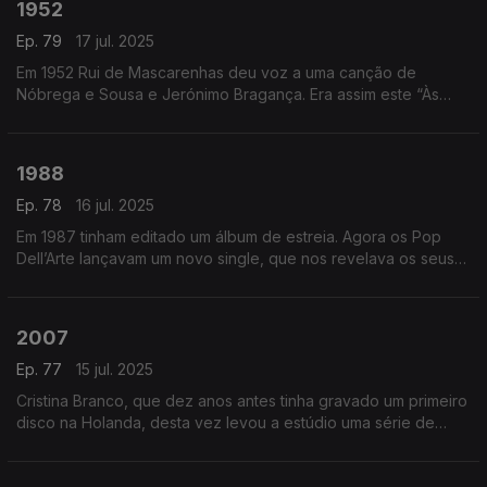
1952
Ep. 79
17 jul. 2025
Em 1952 Rui de Mascarenhas deu voz a uma canção de
Nóbrega e Sousa e Jerónimo Bragança. Era assim este “Às
Dez”…
1988
Ep. 78
16 jul. 2025
Em 1987 tinham editado um álbum de estreia. Agora os Pop
Dell’Arte lançavam um novo single, que nos revelava os seus
Sonhos Pop…
2007
Ep. 77
15 jul. 2025
Cristina Branco, que dez anos antes tinha gravado um primeiro
disco na Holanda, desta vez levou a estúdio uma série de
canções de José Afonso. E de lá regressou com Abril, onde
se escutava este “Canto Moço”