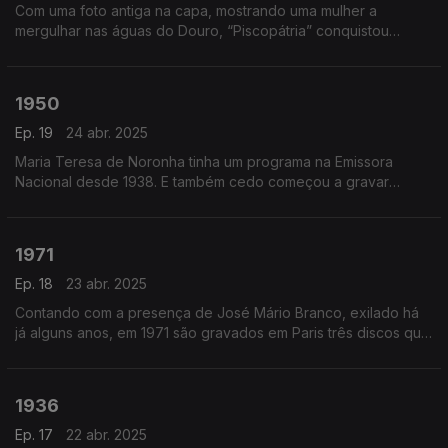
Com uma foto antiga na capa, mostrando uma mulher a
mergulhar nas águas do Douro, “Piscopátria” conquistou
atenções e nas suas canções deu-nos retratos dos sinais dos
tempos.
1950
Ep. 19
24 abr. 2025
Maria Teresa de Noronha tinha um programa na Emissora
Nacional desde 1938. E também cedo começou a gravar
discos. Em 1950, acompanhada por Raul Nery e Joaquim do
Vale, gravou "Penalva".
1971
Ep. 18
23 abr. 2025
Contando com a presença de José Mário Branco, exilado há
já alguns anos, em 1971 são gravados em Paris três discos que
terão um papel determinante na história da canção de
protesto.
1936
Ep. 17
22 abr. 2025