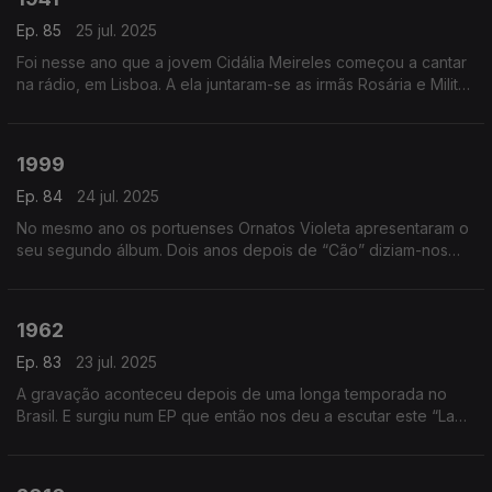
Ep. 85
25 jul. 2025
Foi nesse ano que a jovem Cidália Meireles começou a cantar
na rádio, em Lisboa. A ela juntaram-se as irmãs Rosária e Milita
que ficariam conhecidas como as Irmãs Meireles.
1999
Ep. 84
24 jul. 2025
No mesmo ano os portuenses Ornatos Violeta apresentaram o
seu segundo álbum. Dois anos depois de “Cão” diziam-nos
que o Monstro Precisava de Amigos. E ali, como o próprio
Manel Cruz cantou, ouvíamos dizer…
1962
Ep. 83
23 jul. 2025
A gravação aconteceu depois de uma longa temporada no
Brasil. E surgiu num EP que então nos deu a escutar este “Lado
a Lado” de Tony de Matos.