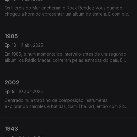
Os Heróis do Mar encheram o Rock Rendez Vous quando
chegou a hora de apresentar um álbum de estreia. E com ele
uma nova pop portuguesa cantava com outra visão uma
palavra com ressonâncias antigas: Saudade.
1985
Ep. 10
11 abr. 2025
Em 1985, e num momento de intervalo antes de um segundo
álbum, os Rádio Macau correram pelas estradas do país. E
lançaram num single uma canção que lhes deu um dos seus
maiores êxitos: a Vida Num Só Dia.
2002
Ep. 9
10 abr. 2025
Centrado num trabalho de composição instrumental,
explorando samples e batidas, Sam The Kid, então com 23
anos, deu-nos a escutar “Beats Volume 1”, onde se destacava
… “Sedução”.
1943