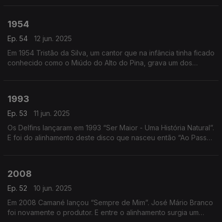
1954
Ep. 54
12 jun. 2025
Em 1954 Tristão da Silva, um cantor que na infância tinha ficado
conhecido como o Miúdo do Alto do Pina, grava um dos
maiores do seu tempo: Nem às Paredes Confesso.
1993
Ep. 53
11 jun. 2025
Os Delfins lançaram em 1993 “Ser Maior - Uma História Natural”.
E foi do alinhamento deste disco que nasceu então “Ao Passar
Um Navio” um dos seus maiores êxitos.
2008
Ep. 52
10 jun. 2025
Em 2008 Camané lançou “Sempre de Mim”. José Mário Branco
foi novamente o produtor. E entre o alinhamento surgia um