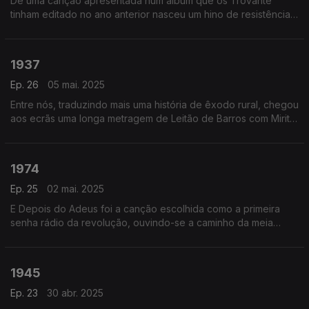
De uma canção apresentada num álbum que os Trovante
tinham editado no ano anterior nasceu um hino de resistência,
dedicado a Timor.
1937
Ep. 26
05 mai. 2025
Entre nós, traduzindo mais uma história de êxodo rural, chegou
aos ecrãs uma longa metragem de Leitão de Barros com Mirita
Casimiro: Maria Papoila.
1974
Ep. 25
02 mai. 2025
E Depois do Adeus foi a canção escolhida como a primeira
senha rádio da revolução, ouvindo-se a caminho da meia
noite, ainda a 24 de abril. A voz, era a de Paulo de Carvalho.
1945
Ep. 23
30 abr. 2025