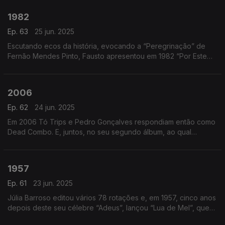
1982
Ep. 63
25 jun. 2025
Escutando ecos da história, evocando a “Peregrinação” de
Fernão Mendes Pinto, Fausto apresentou em 1982 “Por Este
Rio Acima”. O Barco... estava de saída…
2006
Ep. 62
24 jun. 2025
Em 2006 Tó Trips e Pedro Gonçalves respondiam então como
Dead Combo. E, juntos, no seu segundo álbum, ao qual
chamaram “Quando a alma não é pequena?”, perguntavam,
mas sem palavras… “A Menina Dança?”…
1957
Ep. 61
23 jun. 2025
Júlia Barroso editou vários 78 rotações e, em 1957, cinco anos
depois deste seu célebre “Adeus”, lançou “Lua de Mel”, que
foi o seu primeiro disco em vinil…