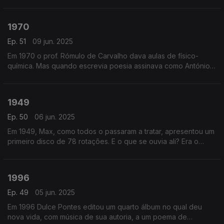
inédito de Alain Oulman com letra de Pedro Homem de Melo.
Era assim, este inédito… “Sei de Um Rio”.
1970
Ep. 51
09 jun. 2025
Em 1970 o prof. Rómulo de Carvalho dava aulas de físico-
química. Mas quando escrevia poesia assinava como António
Gedeão. E foi de um poema seu que nasceu esta “Pedra
Filosofal”, que Manuel Freire então cantou.
1949
Ep. 50
06 jun. 2025
Em 1949, Max, como todos o passaram a tratar, apresentou um
primeiro disco de 78 rotações. E o que se ouvia ali? Era o
“Bailinho da Madeira”!
1996
Ep. 49
05 jun. 2025
Em 1996 Dulce Pontes editou um quarto álbum no qual deu
nova vida, com música de sua autoria, a um poema de