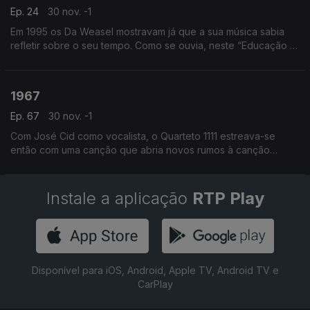
Ep. 24
30 nov. -1
Em 1995 os Da Weasel mostravam já que a sua música sabia
refletir sobre o seu tempo. Como se ouvia, neste “Educação É
Liberdade”.
1967
Ep. 67
30 nov. -1
Com José Cid como vocalista, o Quarteto 1111 estreava-se
então com uma canção que abria novos rumos à canção
portuguesa… Esta era a Lenda de El Rei D. Sebastião.
Instale a aplicação
RTP Play
Disponível para iOS, Android, Apple TV, Android TV e
CarPlay