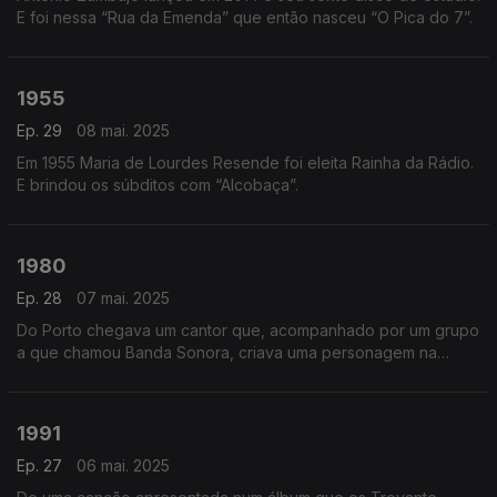
E foi nessa “Rua da Emenda” que então nasceu “O Pica do 7”.
1955
Ep. 29
08 mai. 2025
Em 1955 Maria de Lourdes Resende foi eleita Rainha da Rádio.
E brindou os súbditos com “Alcobaça”.
1980
Ep. 28
07 mai. 2025
Do Porto chegava um cantor que, acompanhado por um grupo
a que chamou Banda Sonora, criava uma personagem na
forma de uma canção que todos cantavam de cor. Este foi o
ano do Chico Fininho.
1991
Ep. 27
06 mai. 2025