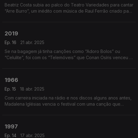
Beatriz Costa subia ao palco do Teatro Variedades para cantar
“Arre Burro”, um inédito com música de Raul Ferrão criado para
uma nova peça de teatro de revista com o mesmo título.
2019
Ep. 16
21 abr. 2025
Se na bagagem já tinha canções como “Adoro Bolos” ou
“Celulite”, foi com os “Telemóveis” que Conan Osíris venceu o
Festival da Canção e entrou definitivamente no mapa da
música portuguesa.
1966
Ep. 15
18 abr. 2025
Com carreira iniciada na rádio e nos discos alguns anos antes,
Madalena Iglésias vencia o festival com uma canção que
convidava todos a dançar.
1997
Ep. 14
17 abr. 2025