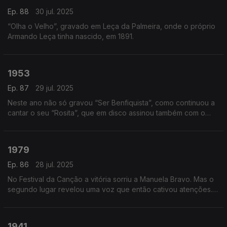
Ep. 88
30 jul. 2025
“Olha o Velho”, gravado em Leça da Palmeira, onde o próprio
Armando Leça tinha nascido, em 1891.
1953
Ep. 87
29 jul. 2025
Neste ano não só gravou “Ser Benfiquista”, como continuou a
cantar o seu “Rosita”, que em disco assinou também com o
nome pelo qual se chegou a apresentar em Paris: Lou Pizarra.
1979
Ep. 86
28 jul. 2025
No Festival da Canção a vitória sorriu a Manuela Bravo. Mas o
segundo lugar revelou uma voz que então cativou atenções.
Chamava-se Gabriela Schaff e cantava "Eu só quero".
1941