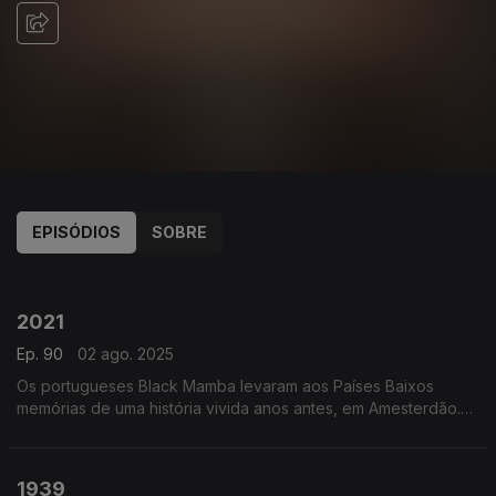
EPISÓDIOS
SOBRE
862683
858701
852971
846138
845613
843887
840400
860719
2021
Ep. 90
02 ago. 2025
Os portugueses Black Mamba levaram aos Países Baixos
memórias de uma história vivida anos antes, em Amesterdão.
Chamava-se “Love Is On My Side”.
1939