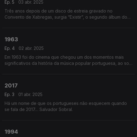
Ep. 5
03 abr. 2025
Três anos depois de um disco de estreia gravado no
Convento de Xabregas, surgia “Existir”, o segundo álbum dos
Madredeus. Era ali que encontrávamos “O Pastor.
1963
Ep. 4
02 abr. 2025
Em 1963 foi do cinema que chegou um dos momentos mais
significativos da história da música popular portuguesa, ao som
de Carlos Paredes.
2017
Ep. 3
01 abr. 2025
Há um nome de que os portugueses não esquecem quando
se fala de 2017… Salvador Sobral.
1994