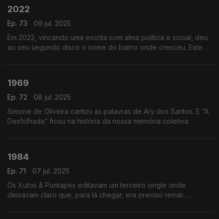
2022
Ep. 73
09 jul. 2025
Em 2022, vincando uma escrita com alma política e social, deu
ao seu segundo disco o nome do bairro onde cresceu. Este é
o som deu “2 de Abril” que foi eleito como disco do ano pela
Antena 3.
1969
Ep. 72
08 jul. 2025
Simone de Oliveira cantou as palavras de Ary dos Santos. E “A
Desfolhada” ficou na história da nossa memória coletiva.
1984
Ep. 71
07 jul. 2025
Os Xutos & Pontapés editavam um terceiro single onde
deixavam claro que, para lá chegar, era preciso remar…
remar…