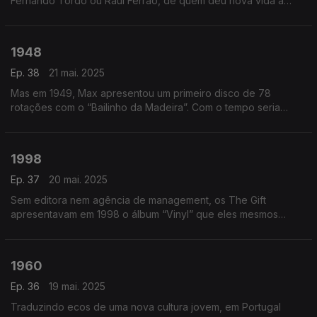
Fernando Tordo ou Raul Ferrão, de quem deu nova vida a
"Escrevi Teu Nome no Vento”.
1948
Ep. 38
21 mai. 2025
Mas em 1949, Max apresentou um primeiro disco de 78
rotações com o “Bailinho da Madeira”. Com o tempo seria
conhecido por canções bem humoradas como “A Mula da
Coperativa” ou “Casei Com Uma Velha”.
1998
Ep. 37
20 mai. 2025
Sem editora nem agência de management, os The Gift
apresentavam em 1998 o álbum “Vinyl” que eles mesmos
editam e levavam à estrada.
1960
Ep. 36
19 mai. 2025
Traduzindo ecos de uma nova cultura jovem, em Portugal