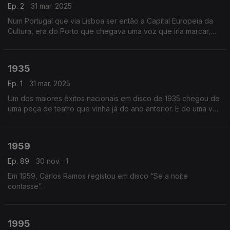
Ep. 2
31 mar. 2025
Num Portugal que via Lisboa ser então a Capital Europeia da
Cultura, era do Porto que chegava uma voz que iria marcar,
como poucas, o panorama musical: Pedro Abrunhosa.
1935
Ep. 1
31 mar. 2025
Um dos maiores êxitos nacionais em disco de 1935 chegou de
uma peça de teatro que vinha já do ano anterior. E de uma voz
reconhecida pela sua personalidade bem humorada: Hermínia
Silva.
1959
Ep. 89
30 nov. -1
Em 1959, Carlos Ramos registou em disco “Se a noite
contasse”.
1995