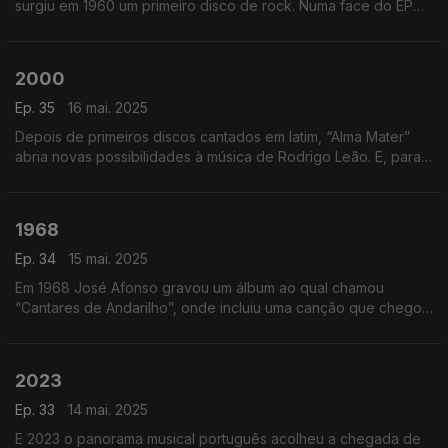
surgiu em 1960 um primeiro disco de rock. Numa face do EP
Caloiros da Canção escutávamos Daniel Bacelar. E na outra, os
Conchas.
2000
Ep. 35
16 mai. 2025
Depois de primeiros discos cantados em latim, “Alma Mater”
abria novas possibilidades à música de Rodrigo Leão. E, para
“A Casa”, Rodrigo convidou então a voz de Adriana
Calcanhotto.
1968
Ep. 34
15 mai. 2025
Em 1968 José Afonso gravou um álbum ao qual chamou
“Cantares de Andarilho”, onde incluiu uma canção que chegou
a submeter ao Festival da Canção, mas que seria então
recusada.
2023
Ep. 33
14 mai. 2025
E 2023 o panorama musical português acolheu a chegada de