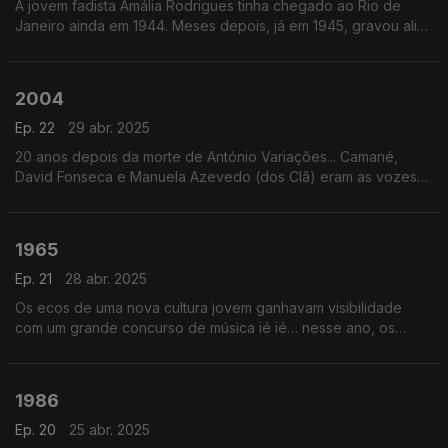
A jovem fadista Amália Rodrigues tinha chegado ao Rio de
Janeiro ainda em 1944. Meses depois, já em 1945, gravou ali
"Ai Mouraria".
2004
Ep. 22
29 abr. 2025
20 anos depois da morte de António Variações... Camané,
David Fonseca e Manuela Azevedo (dos Clã) eram as vozes
dos Humanos. E do seu álbum nasceram novos clássicos,
como este… Muda de Vida.
1965
Ep. 21
28 abr. 2025
Os ecos de uma nova cultura jovem ganhavam visibilidade
com um grande concurso de música ié ié… nesse ano, os
Sheiks, tinham editado num EP esta canção que fez história:
Missing You.
1986
Ep. 20
25 abr. 2025