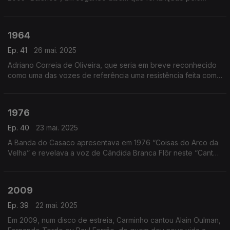
World Connection.
1964
Ep. 41
26 mai. 2025
Adriano Correia de Oliveira, que seria em breve reconhecido
como uma das vozes de referência uma resistência feita com
canções, apresentava então a “Trova do Vento Que Passa”.
1976
Ep. 40
23 mai. 2025
A Banda do Casaco apresentava em 1976 “Coisas do Arco da
Velha” e revelava a voz de Cândida Branca Flôr neste “Canto
De Amor E Trabalho”.
2009
Ep. 39
22 mai. 2025
Em 2009, num disco de estreia, Carminho cantou Alain Oulman,