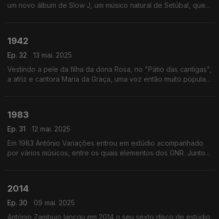
um novo álbum de Slow J, um músico natural de Setúbal, que o
confirmava definitivamente como uma das forças maiores e
mais criativas do hip hop nacional.
1942
Ep. 32
13 mai. 2025
Vestindo a pele da filha da dona Rosa, no "Pátio das cantigas",
a atriz e cantora Maria da Graça, uma voz então muito popular
na Emissora Nacional, cantou “A Camisa Amarela” em 1942.
1983
Ep. 31
12 mai. 2025
Em 1983 António Variações entrou em estúdio acompanhado
por vários músicos, entre os quais elementos dos GNR. Juntos
gravaram o “Anjo da Guarda” onde se surgiu “É Pr’a Amanhã”
2014
Ep. 30
09 mai. 2025
António Zambujo lançou em 2014 o seu sexto disco de estúdio.