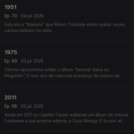
1951
Ep. 70
04 jul. 2025
Esta era a “Mariana” que Moniz Trindade então muitas vezes
cantou também na rádio…
1975
Ep. 69
03 jul. 2025
Vitorino apresentou então o álbum “Semear Salsa ao
Reguinho”. E num ano de marcada presença da música de
protesto no cenário português, ali era revelada uma canção…
romântica.
2011
Ep. 68
02 jul. 2025
Ainda em 2011 os Capitão Fausto editaram um álbum de estreia.
Fundaram a sua própria editora, a Cuca Monga. E foi por ali
que nos fizeram chegar as canções do disco a que chamaram
“Gazela”, onde se ouvia esta “Teresa”…