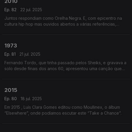
2010
Ep. 82
22 jul. 2025
Juntos respondiam como Orelha Negra. E, com epicentro na
cultura hip hop mas ouvidos abertos a várias referências,
apresentaram um primeiro álbum, onde se ouvia “Tanto
Tempo”.
1973
Ep. 81
21 jul. 2025
Fernando Tordo, que tinha passado pelos Sheiks, e gravava a
solo desde finais dos anos 60, apresentou uma canção que
está desde então na nossa memória coletiva. Esta é a Tourada.
2015
Ep. 80
18 jul. 2025
Em 2015 , Luís Clara Gomes editou como Moullinex, o álbum
“Elsewhere”, onde podíamos escutar este “Take a Chance”.