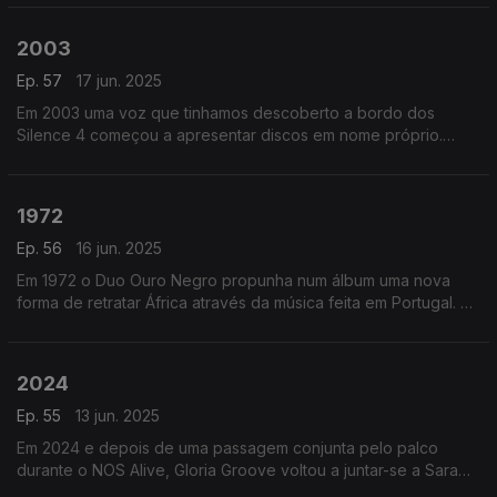
“Frágil”...
2003
Ep. 57
17 jun. 2025
Em 2003 uma voz que tinhamos descoberto a bordo dos
Silence 4 começou a apresentar discos em nome próprio.
David Fonseca editava Sing Me Something New.
1972
Ep. 56
16 jun. 2025
Em 1972 o Duo Ouro Negro propunha num álbum uma nova
forma de retratar África através da música feita em Portugal. O
disco chamava-se Blackground.
2024
Ep. 55
13 jun. 2025
Em 2024 e depois de uma passagem conjunta pelo palco
durante o NOS Alive, Gloria Groove voltou a juntar-se a Sara
Correia para dar uma segunda vida a “Chelas”.