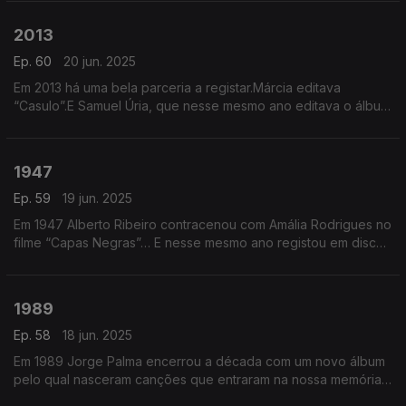
2013
Ep. 60
20 jun. 2025
Em 2013 há uma bela parceria a registar.Márcia editava
“Casulo”.E Samuel Úria, que nesse mesmo ano editava o álbum
“O Grande Medo Do Pequeno Mundo”, surgia numa das
canções do disco de Márcia. Soava assim, esta “Menina”.
1947
Ep. 59
19 jun. 2025
Em 1947 Alberto Ribeiro contracenou com Amália Rodrigues no
filme “Capas Negras”… E nesse mesmo ano registou em disco
este que seria um dos maiores êxitos daquele tempo: o Marco
do Correio.
1989
Ep. 58
18 jun. 2025
Em 1989 Jorge Palma encerrou a década com um novo álbum
pelo qual nasceram canções que entraram na nossa memória
coletiva. E basta dizermos títulos como “Dá-me Lume” ou