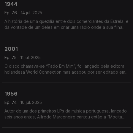
1944
Ep. 76
14 jul. 2025
A história de uma quezília entre dois comerciantes da Estrela, e
da vontade de um deles em criar uma rádio onde a sua filha
pudesse brilhar como cantora, deixou-nos também este
“Sonho de Amor”, na voz de Maria Eugénia.
2001
Ep. 75
11 jul. 2025
O disco chamava-se “Fado Em Mim”, foi lançado pela editora
holandesa World Connection mas acabou por ser editado em
mais de 30 países. E deu a Mariza o seu primeiro grande êxito:
"Ó gente da minha terra".
1956
Ep. 74
10 jul. 2025
Autor de um dos primeiros LPs da música portuguesa, lançado
seis anos antes, Alfredo Marceneiro cantou então a “Mocita
dos Caracóis”.