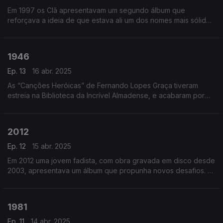
Em 1997 os Clã apresentavam um segundo álbum que
reforçava a ideia de que estava ali um dos nomes mais sólidos
do novo panorama pop/rock em Portugal.
1946
Ep. 13
16 abr. 2025
As “Canções Heróicas” de Fernando Lopes Graça tiveram
estreia na Biblioteca da Incrível Almadense, e acabaram por
ser proibidas pela censura.
2012
Ep. 12
15 abr. 2025
Em 2012 uma jovem fadista, com obra gravada em disco desde
2003, apresentava um álbum que propunha novos desafios. O
disco de Ana Mora tinha por título uma palavra que não
escondia ousadia: Desfado.
1981
Ep. 11
14 abr. 2025