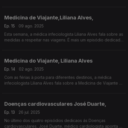
observadas em viagens. É mais um A Saúde Na Ponta da
Língua. Uma Produção de Manuel Matola
Medicina de Viajante,Liliana Alves,
Ep. 15
09 ago. 2025
Esta semana, a médica infeciologista Liliana Alves fala sobre as
medidas a respeitar nas viagens. É mais um episódio dedicado
à Medicina de Viajante.
Medicina do Viajante, Liliana Alves
Ep. 14
02 ago. 2025
Com as férias à porta para diferentes destinos, a médica
infeciologista Liliana Alves fala sobre a Medicina de Viajante e
sua importância.
Doenças cardiovasculares José Duarte,
Ep. 13
26 jul. 2025
No último dos quatro episódios dedicaos ás Doenças
cardiovasculares, José Duarte, médico cardiologista aponta as