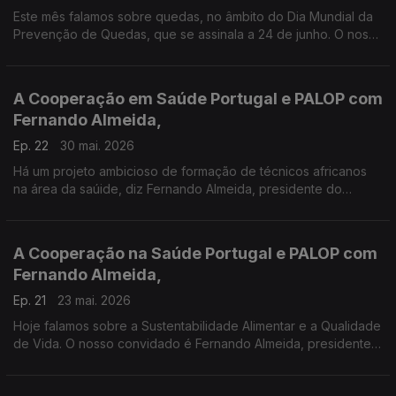
Este mês falamos sobre quedas, no âmbito do Dia Mundial da
Prevenção de Quedas, que se assinala a 24 de junho. O nosso
convidado é o Enfermeiro-Gestor José Manuel Almeida.
A Cooperação em Saúde Portugal e PALOP com
Fernando Almeida,
Ep. 22
30 mai. 2026
Há um projeto ambicioso de formação de técnicos africanos
na área da saúide, diz Fernando Almeida, presidente do
Instituto Ricardo Jorge, em mais um A Saúde na Ponta da
Língua sobre
A Cooperação na Saúde Portugal e PALOP com
Fernando Almeida,
Ep. 21
23 mai. 2026
Hoje falamos sobre a Sustentabilidade Alimentar e a Qualidade
de Vida. O nosso convidado é Fernando Almeida, presidente
do Instituito Ricado Jorge. É mais uma edição do A Saúde na
onta da Língua. Produção Manuel Matola