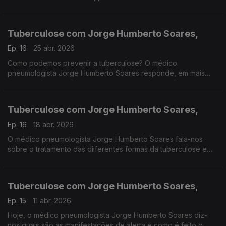
Jorge, diz como é que a cooperação entre Portugal e os
PALOP pode ajudar a mitigar esses fenómenos.
Tuberculose com Jorge Humberto Soares,
Ep. 16
25 abr. 2026
Como podemos prevenir a tuberculose? O médico
pneumologista Jorge Humberto Soares responde, em mais
uma edição do A Saúde na Ponta da Lingua. Produção de
Manuel Matola
Tuberculose com Jorge Humberto Soares,
Ep. 16
18 abr. 2026
O médico pneumologista Jorge Humberto Soares fala-nos
sobre o tratamento das diiferentes formas da tuberculose e
como é feito o rastreio da doença. Começa assim A Saúde na
Ponta da Lingua. Uma produção de Manuel Matola
Tuberculose com Jorge Humberto Soares,
Ep. 15
11 abr. 2026
Hoje, o médico pneumologista Jorge Humberto Soares diz-
nos quais são as manifestações de alerta e como é feito o