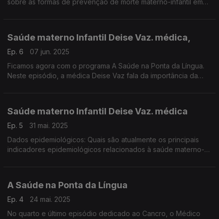
sobre as formas de prevenção de morte materno-infantil em
casos de complicações no parto. Uma produção: Manuel
Matola
Saúde materno Infantil Deise Vaz. médica,
Ep. 6
07 jun. 2025
Ficamos agora com o programa A Saúde na Ponta da Língua.
Neste episódio, a médica Deise Vaz fala da importância da
consulta pré-natal e pós-natal na prevenção de complicações
materno e infantil. Uma produção Manuel Matola
Saúde materno Infantil Deise Vaz. médica
Ep. 5
31 mai. 2025
Dados epidemiológicos: Quais são atualmente os principais
indicadores epidemiológicos relacionados à saúde materno-
infantil no continente africano. Uma produção Manuel Matola
A Saúde na Ponta da Língua
Ep. 4
24 mai. 2025
No quarto e último episódio dedicado ao Cancro, o Médico