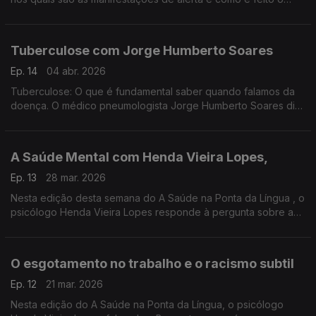
diagnóstico da Tuberculose. Começa assim mais um A Saúde
na Ponta da Língua. Produção de Manuel Matola
Tuberculose com Jorge Humberto Soares
Ep. 14
04 abr. 2026
Tuberculose: O que é fundamental saber quando falamos da
doença. O médico pneumologista Jorge Humberto Soares diz-
nos o essencial, em mais uma edição do A Saúde na Ponta da
Lingua. Produção de Manuel Matola
A Saúde Mental com Henda Vieira Lopes,
Ep. 13
28 mar. 2026
Nesta edição desta semana do A Saúde na Ponta da Língua , o
psicólogo Henda Vieira Lopes responde à pergunta sobre a
Saúde Mental: Quando e onde procurar ajuda sem medo?
O esgotamento no trabalho e o racismo subtil
Ep. 12
21 mar. 2026
Nesta edição do A Saúde na Ponta da Língua, o psicólogo