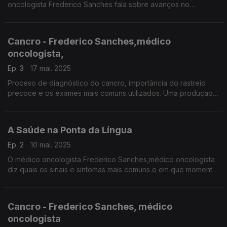
oncologista Frederico Sanches fala sobre avanços no
tratamento do cancro, incluindo terapias alvo e imunoterapia.
Uma produçao Manuel Matola
Cancro - Frederico Sanches,médico
oncologista,
Ep. 3
17 mai. 2025
Proceso de diagnóstico do cancro, importância do rastreio
precoce e os exames mais comuns utilizados. Uma produçao
Manuel Matola
A Saúde na Ponta da Língua
Ep. 2
10 mai. 2025
O médico oncologista Frederico Sanches,médico oncologista
diz quais os sinais e sintomas mais comuns e em que momento
devemos procurar um médico para detecção mais rápida do
Cancro. Uma produçao Manuel Matola
Cancro - Frederico Sanches, médico
oncologista