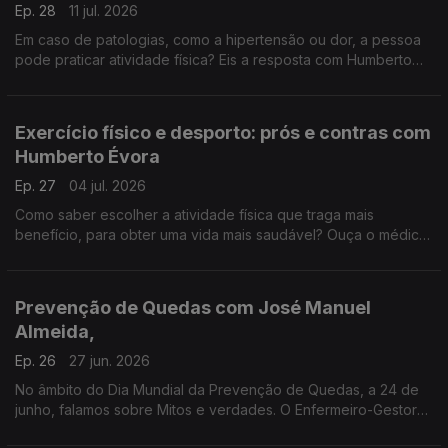
Ep. 28
11 jul. 2026
Em caso de patologias, como a hipertensão ou dor, a pessoa
pode praticar atividade física? Eis a resposta com Humberto
Évora, Médico do Comité Olímpico de Cabo Verde
Exercício físico e desporto: prós e contras com
Humberto Évora
Ep. 27
04 jul. 2026
Como saber escolher a atividade física que traga mais
benefício, para obter uma vida mais saudável? Ouça o médico
Humberto Évora, do Comité Olímpico de Cabo Verde.
Prevenção de Quedas com José Manuel
Almeida,
Ep. 26
27 jun. 2026
No âmbito do Dia Mundial da Prevenção de Quedas, a 24 de
junho, falamos sobre Mitos e verdades. O Enfermeiro-Gestor
José Manuel Almeida é o convidado do A Saúde na Ponta da