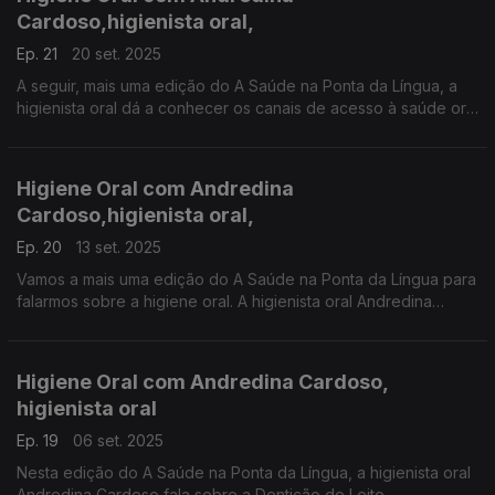
Cardoso,higienista oral,
Ep. 21
20 set. 2025
A seguir, mais uma edição do A Saúde na Ponta da Língua, a
higienista oral dá a conhecer os canais de acesso à saúde oral
quer em Portugal e nos PALOP. Uma produção Manuel Matola
Higiene Oral com Andredina
Cardoso,higienista oral,
Ep. 20
13 set. 2025
Vamos a mais uma edição do A Saúde na Ponta da Língua para
falarmos sobre a higiene oral. A higienista oral Andredina
Cardoso diz quais são as Doenças orais mais frequentes e a
sua prevenção.
Higiene Oral com Andredina Cardoso,
higienista oral
Ep. 19
06 set. 2025
Nesta edição do A Saúde na Ponta da Língua, a higienista oral
Andredina Cardoso fala sobre a Dentição de Leite.