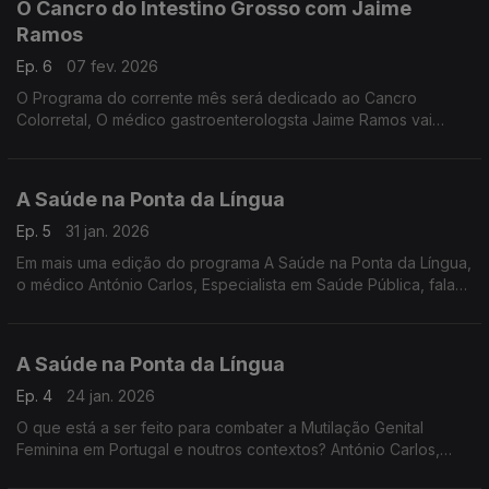
O Cancro do Intestino Grosso com Jaime
Ramos
Ep. 6
07 fev. 2026
O Programa do corrente mês será dedicado ao Cancro
Colorretal, O médico gastroenterologsta Jaime Ramos vai
dizer-nos quais são os tipos de cancro de intestino, as causas
e os primeiros sintomas.
A Saúde na Ponta da Língua
Ep. 5
31 jan. 2026
Em mais uma edição do programa A Saúde na Ponta da Língua,
o médico António Carlos, Especialista em Saúde Pública, fala
sobre os mitos, as crenças e as tradições em torno do flagelo
da Mutilação Genital Feminina.
A Saúde na Ponta da Língua
Ep. 4
24 jan. 2026
O que está a ser feito para combater a Mutilação Genital
Feminina em Portugal e noutros contextos? António Carlos,
Especialista em Saúde Pública, explica em mais um A Saúde na