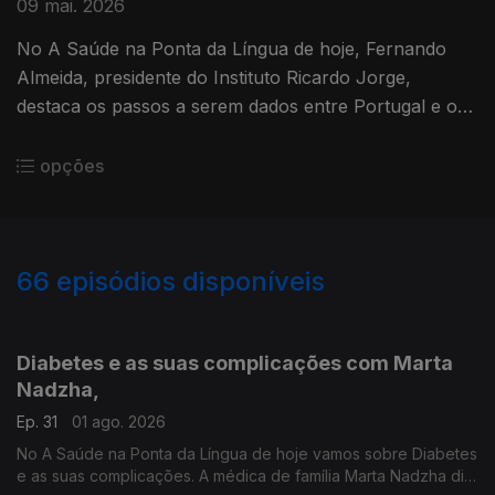
09 mai. 2026
No A Saúde na Ponta da Língua de hoje, Fernando
Almeida, presidente do Instituto Ricardo Jorge,
destaca os passos a serem dados entre Portugal e os
PALOP para uma resposta eficaz em casos de
emergência em saúde pública.
opções
66
episódios disponíveis
926257
912034
886913
873814
857256
847645
Diabetes e as suas complicações com Marta
Nadzha,
Ep. 31
01 ago. 2026
No A Saúde na Ponta da Língua de hoje vamos sobre Diabetes
e as suas complicações. A médica de família Marta Nadzha diz