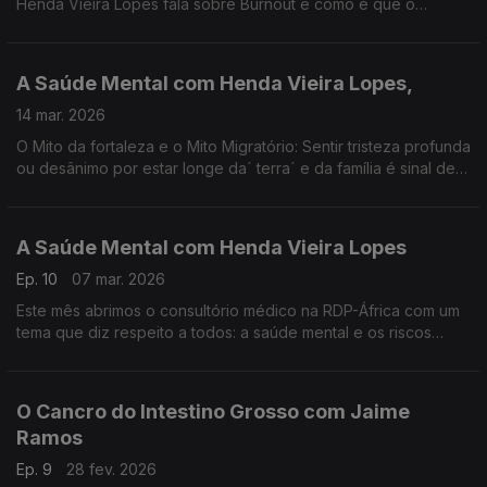
Henda Vieira Lopes fala sobre Burnout e como é que o
ambiente de trabalho e o sentimento de não pertença ou
discriminação afetam o nosso equilíbrio emocional.
A Saúde Mental com Henda Vieira Lopes,
14 mar. 2026
O Mito da fortaleza e o Mito Migratório: Sentir tristeza profunda
ou desânimo por estar longe da´ terra´ e da família é sinal de
fraqueza?
A Saúde Mental com Henda Vieira Lopes
Ep. 10
07 mar. 2026
Este mês abrimos o consultório médico na RDP-África com um
tema que diz respeito a todos: a saúde mental e os riscos
associados. Será que o corpo fala o que a mente cala? O
psicólogo Henda Vieira Lopes responde.
O Cancro do Intestino Grosso com Jaime
Ramos
Ep. 9
28 fev. 2026