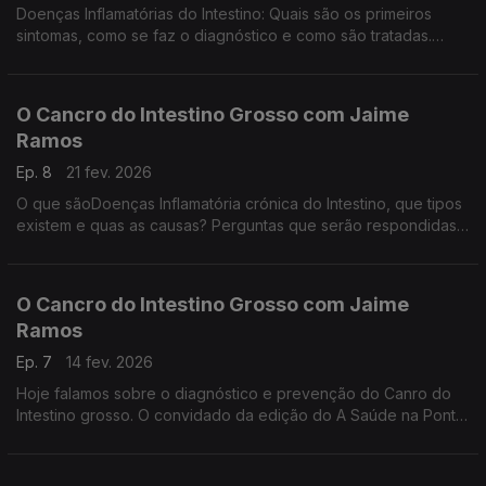
Doenças Inflamatórias do Intestino: Quais são os primeiros
sintomas, como se faz o diagnóstico e como são tratadas.
Vamos saber tudo com o médico gastroenterologsta Jaime
Ramos, no programa A Saúde na Ponta da Língua.
O Cancro do Intestino Grosso com Jaime
Ramos
Ep. 8
21 fev. 2026
O que sãoDoenças Inflamatória crónica do Intestino, que tipos
existem e quas as causas? Perguntas que serão respondidas
já a seguir pelo médico gastroenterologsta Jaime Ramos, no
programa A Saúde na Ponta da Língua.
O Cancro do Intestino Grosso com Jaime
Ramos
Ep. 7
14 fev. 2026
Hoje falamos sobre o diagnóstico e prevenção do Canro do
Intestino grosso. O convidado da edição do A Saúde na Ponta
da Língua é o médico gastroenterologsta Jaime Ramos. Numa
Produção de Manuel Matola