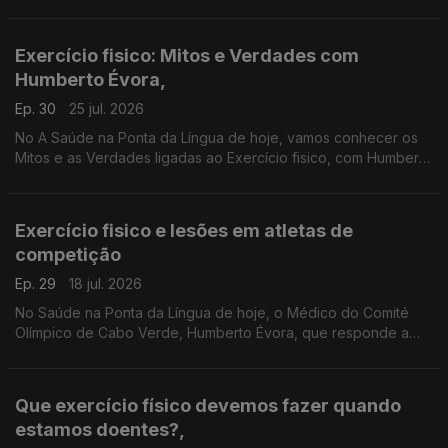
o que é essencial saber quando falamos das diabetes.
Exercício fisico: Mitos e Verdades com
Humberto Évora,
Ep. 30
25 jul. 2026
No A Saúde na Ponta da Língua de hoje, vamos conhecer os
Mitos e as Verdades ligadas ao Exercício fisico, com Humberto
Évora, Médico do Comité Olímpico de Cabo Verde.
Exercício fisico e lesões em atletas de
competição
Ep. 29
18 jul. 2026
No Saúde na Ponta da Língua de hoje, o Médico do Comité
Olímpico de Cabo Verde, Humberto Évora, que responde a
duas perguntas lançada por Manuel Matola: uma sobre lesões
em atletas alta competição e nas crianças.
Que exercício físico devemos fazer quando
estamos doentes?,