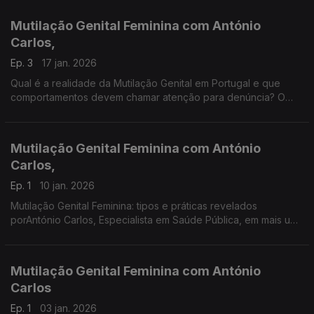
Ponta da Língua. Uma Produção Manuel Matola
Mutilação Genital Feminina com António
Carlos,
Ep. 3
17 jan. 2026
Qual é a realidade da Mutilação Genital em Portugal e que
comportamentos devem chamar atenção para denúncia? O
médico António Carlos, Especialista em Saúde Pública,
responde no programa A Sáúde na Ponta da Língua.
Mutilação Genital Feminina com António
Carlos,
Ep. 1
10 jan. 2026
Mutilação Genital Feminina: tipos e práticas revelados
porAntónio Carlos, Especialista em Saúde Pública, em mais uma
edição do progama A Saúde na Ponta da Língua. Uma
produção Manuel Matola
Mutilação Genital Feminina com António
Carlos
Ep. 1
03 jan. 2026