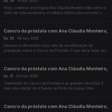
Ep. 29
15 nov. 2025
Hoje, a médica oncologista Ana Cláudia Monteiro fala sobre o
estilo de vida saudável e os hábitos diários para prevenir o
cancro da próstara. Confira mais uma edição A Saúde na Ponta
da Língua. Uma produção Manuel Matola
Cancro da próstata com Ana Cláudia Monteiro,
Ep. 28
08 nov. 2025
Estamos no Novembro Azul, mês de sensibilização da
população sobre o Cancro da Próstata. O que deve fazer um
homem procurar um médico? Ana Cláudia Monteiro, médica
oncologista, fala-nos dos sinais de alerta.
Cancro da próstata com Ana Cláudia Monteiro,
Ep. 31
04 nov. 2025
Tratamento do Cancro da Próstata e as grandes decisões. É
mais uma edição do A Saúde na Ponta da Língua. Uma
produção Manuel Matola
Cancro da próstata com Ana Cláudia Monteiro,