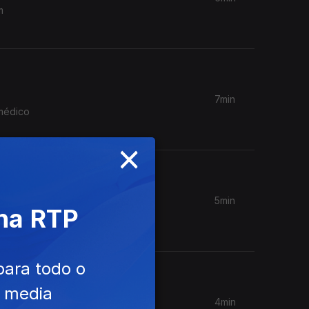
m
7min
 médico
×
5min
 na RTP
eiro-
para todo o
e media
4min