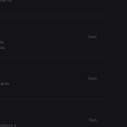
ente do
5min
da,
ola
5min
cardo
7min
 passos a