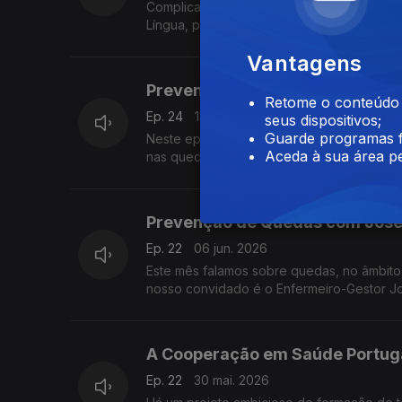
Complicações das quedas é o tema que o E
Língua, por ocasião do Dia Mundial da Pr
Vantagens
Prevenção de Quedas com José
Retome o conteúdo a
Ep. 24
13 jun. 2026
seus dispositivos;
Guarde programas f
Neste episódio do A Saúde na Ponta da Lín
Aceda à sua área pe
nas quedas. A 24 de junho assinala-se o 
Prevenção de Quedas com José
Ep. 22
06 jun. 2026
Este mês falamos sobre quedas, no âmbito
nosso convidado é o Enfermeiro-Gestor J
A Cooperação em Saúde Portug
Ep. 22
30 mai. 2026