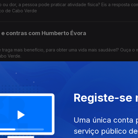
ou dor, a pessoa pode praticar atividade física? Eis a resposta co
ico de Cabo Verde
ós e contras com Humberto Évora
e traga mais benefício, para obter uma vida mais saudável? Ouça o
abo Verde.
 Manuel Almeida,
Registe-se
 Quedas, a 24 de junho, falamos sobre Mitos e verdades. O Enferm
o do A Saúde na Ponta da Língua. Produção Manuel Matola
Uma única conta 
 Manuel Almeida,
serviço público d