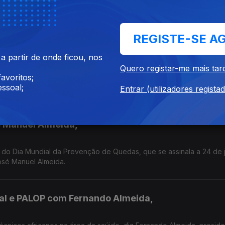
nfermeiro-Gestor José Manuel Almeida vai falar no A Saúde na Po
evenção de Quedas, que se assinala a 24 de junho
REGISTE-SE A
 Manuel Almeida,
 partir de onde ficou, nos
Quero registar-me mais tar
avoritos;
gua, o Enfermeiro-Gestor José Manuel Almeid fala sobre os fatores
ssoal;
Dia Mundial da Prevenção de Quedas.
Entrar (utilizadores regista
 Manuel Almeida,
 do Dia Mundial da Prevenção de Quedas, que se assinala a 24 de 
osé Manuel Almeida.
al e PALOP com Fernando Almeida,