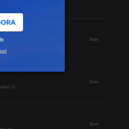
nta da
GORA
de
4min
 de risco
dos)
6min
junho. O
6min