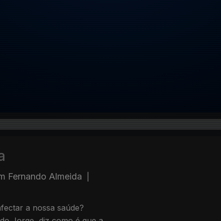
a
m Fernando Almeida
|
afectar a nossa saúde?
rdo Jorge, diz como é que a