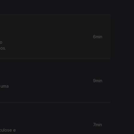
.
6min
to
os.
9min
 uma
7min
culose e