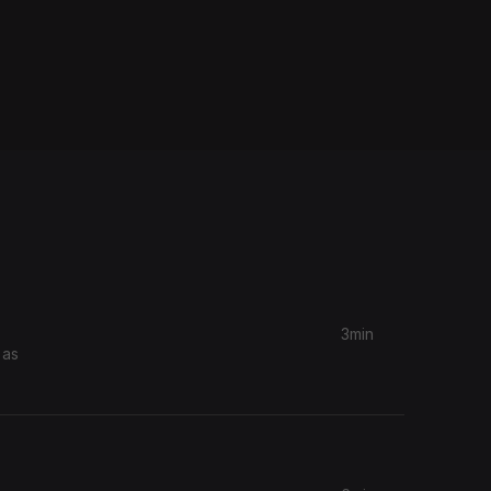
3min
 as