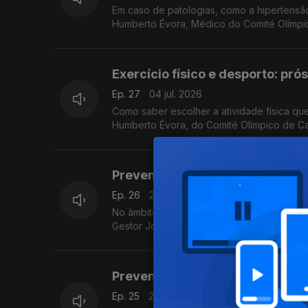
Em caso de patologias, como a hipertensão 
Humberto Évora, Médico do Comité Olímp
Exercício físico e desporto: pr
Ep. 27
04 jul. 2026
Como saber escolher a atividade física qu
Humberto Évora, do Comité Olímpico de C
Prevenção de Quedas com José
Ep. 26
27 jun. 2026
No âmbito do Dia Mundial da Prevenção de
Gestor José Manuel Almeida é o convidad
Prevenção de Quedas com José
Ep. 25
20 jun. 2026