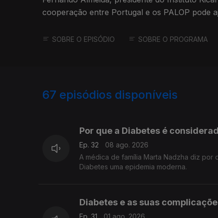
cooperação entre Portugal e os PALOP pode aj
fenómenos.
SOBRE O EPISÓDIO
SOBRE O PROGRAMA
67
episódios disponíveis
926609
906941
894266
Por que a Diabetes é consider
Ep. 32
08 ago. 2026
A médica de família Marta Nadzha diz por q
Diabetes uma epidemia moderna.
Diabetes e as suas complicaçõ
Ep. 31
01 ago. 2026