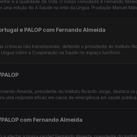
mentar e a Qualidade de Vida. O nosso convidado é Fernando Almei
mais uma edição do A Saúde na onta da Língua. Produção Manuel Mat
ortugal e PALOP com Fernando Almeida
as crónicas não transmissíveis, defende o presidente do Instituto Ri
a Língua sobre a Cooperação na Saúde no espaço lusófono.
/PALOP
rnando Almeida, presidente do Instituto Ricardo Jorge, destaca os
ara uma resposta eficaz em casos de emergência em saúde pública
/PALOP com Fernando Almeida
o a afectar a nossa saúde? Fernando Almeida, presidente do Institu