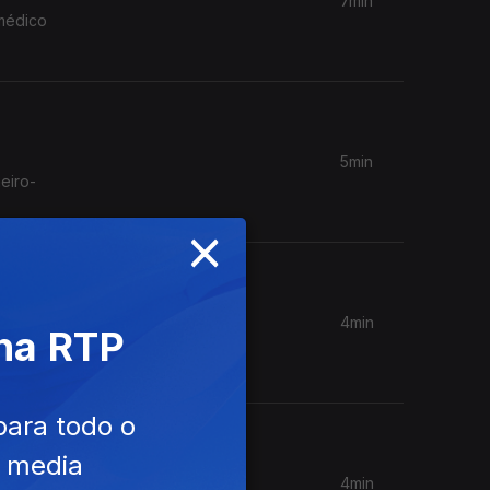
7min
 médico
5min
eiro-
×
4min
 na RTP
nta da
para todo o
e media
4min