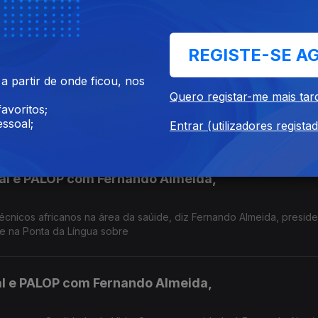
gua, o Enfermeiro-Gestor José Manuel Almeid fala sobre os fatores
Dia Mundial da Prevenção de Quedas.
REGISTE-SE A
 Manuel Almeida,
 partir de onde ficou, nos
Quero registar-me mais tar
avoritos;
 do Dia Mundial da Prevenção de Quedas, que se assinala a 24 de 
ssoal;
Entrar (utilizadores regista
osé Manuel Almeida.
al e PALOP com Fernando Almeida,
cnicos africanos na área da saúide, diz Fernando Almeida, presid
de na Ponta da Língua sobre
l e PALOP com Fernando Almeida,