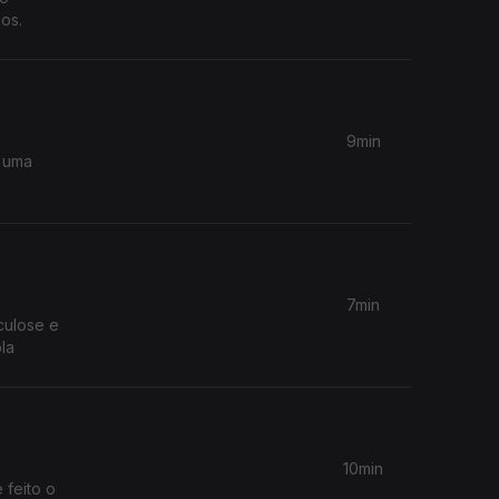
os.
9min
 uma
7min
culose e
la
10min
 feito o