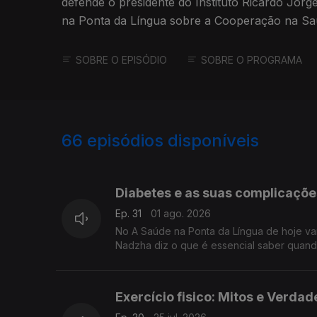
defende o presidente do Instituto Ricardo Jor
na Ponta da Língua sobre a Cooperação na Sa
SOBRE O EPISÓDIO
SOBRE O PROGRAMA
66
episódios disponíveis
926257
912034
886913
Diabetes e as suas complicaçõ
Ep. 31
01 ago. 2026
No A Saúde na Ponta da Língua de hoje va
Nadzha diz o que é essencial saber quand
Exercício fisico: Mitos e Verd