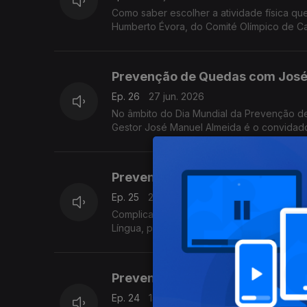
Como saber escolher a atividade física qu
Humberto Évora, do Comité Olímpico de C
Prevenção de Quedas com José
Ep. 26
27 jun. 2026
No âmbito do Dia Mundial da Prevenção de
Gestor José Manuel Almeida é o convidad
Prevenção de Quedas com José
Ep. 25
20 jun. 2026
Complicações das quedas é o tema que o E
Língua, por ocasião do Dia Mundial da Pr
Prevenção de Quedas com José
Ep. 24
13 jun. 2026