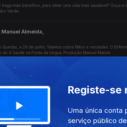
e traga mais benefício, para obter uma vida mais saudável? Ouça o
abo Verde.
 Manuel Almeida,
 Quedas, a 24 de junho, falamos sobre Mitos e verdades. O Enferm
o do A Saúde na Ponta da Língua. Produção Manuel Matola
 Manuel Almeida,
Registe-se
nfermeiro-Gestor José Manuel Almeida vai falar no A Saúde na Po
evenção de Quedas, que se assinala a 24 de junho
Uma única conta 
 Manuel Almeida,
serviço público d