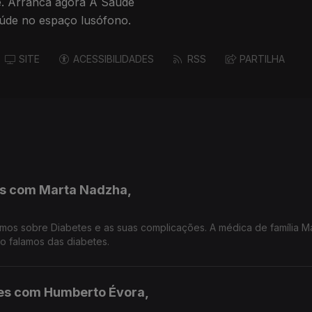
ge. Arranca agora A Saúde
úde no espaço lusófono.
SITE
ACESSIBILIDADES
RSS
PARTILHA
es com Marta Nadzha,
mos sobre Diabetes e as suas complicações. A médica de família M
o falamos das diabetes.
ades com Humberto Évora,