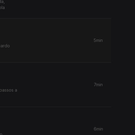
da,
ola
5min
cardo
7min
 passos a
.
6min
to