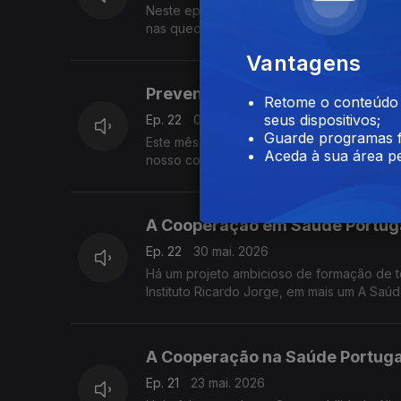
Neste episódio do A Saúde na Ponta da Lín
nas quedas. A 24 de junho assinala-se o 
Vantagens
Prevenção de Quedas com José
Retome o conteúdo a
seus dispositivos;
Ep. 22
06 jun. 2026
Guarde programas f
Este mês falamos sobre quedas, no âmbito
Aceda à sua área pe
nosso convidado é o Enfermeiro-Gestor J
A Cooperação em Saúde Portug
Ep. 22
30 mai. 2026
Há um projeto ambicioso de formação de té
Instituto Ricardo Jorge, em mais um A Saú
A Cooperação na Saúde Portuga
Ep. 21
23 mai. 2026