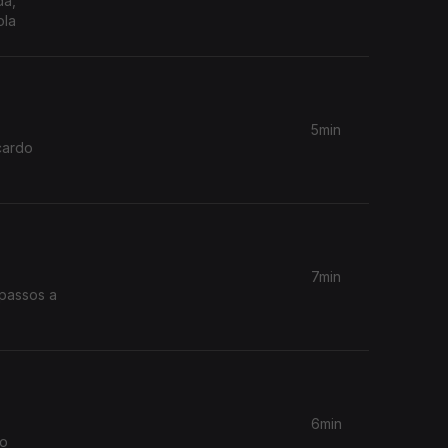
da,
ola
5min
cardo
7min
 passos a
.
6min
to