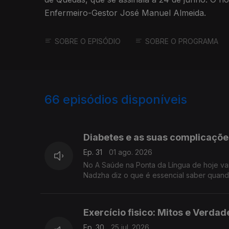
Enfermeiro-Gestor José Manuel Almeida.
SOBRE O EPISÓDIO
SOBRE O PROGRAMA
66
episódios disponíveis
926257
912034
886913
Diabetes e as suas complicaçõ
Ep. 31
01 ago. 2026
No A Saúde na Ponta da Língua de hoje va
Nadzha diz o que é essencial saber quand
Exercício fisico: Mitos e Verd
Ep. 30
25 jul. 2026