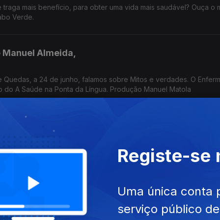
e traga mais benefício, para obter uma vida mais saudável? Ouça o
abo Verde.
 Manuel Almeida,
 Quedas, a 24 de junho, falamos sobre Mitos e verdades. O Enferm
o do A Saúde na Ponta da Língua. Produção Manuel Matola
 Manuel Almeida,
Registe-se
nfermeiro-Gestor José Manuel Almeida vai falar no A Saúde na Po
evenção de Quedas, que se assinala a 24 de junho
Uma única conta 
 Manuel Almeida,
serviço público d