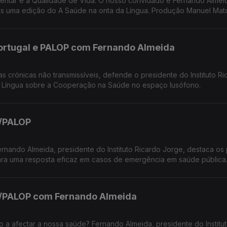
mentar e a Qualidade de Vida. O nosso convidado é Fernando Almei
mais uma edição do A Saúde na onta da Língua. Produção Manuel Mat
ortugal e PALOP com Fernando Almeida
as crónicas não transmissíveis, defende o presidente do Instituto Ri
a Língua sobre a Cooperação na Saúde no espaço lusófono.
/PALOP
rnando Almeida, presidente do Instituto Ricardo Jorge, destaca os
ara uma resposta eficaz em casos de emergência em saúde pública
/PALOP com Fernando Almeida
o a afectar a nossa saúde? Fernando Almeida, presidente do Institu