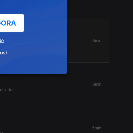
 de risco
GORA
de
6min
junho. O
dos)
6min
ente do
5min