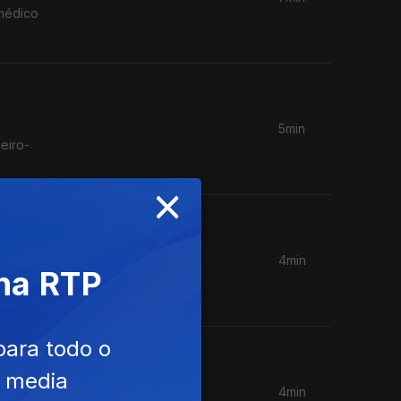
 médico
5min
eiro-
×
4min
 na RTP
nta da
para todo o
e media
4min