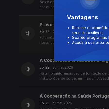
Neste episódio do A Saúde na Ponta da Lín
nas quedas. A 24 de junho assinala-se o 
Vantagens
Prevenção de Quedas com José
Retome o conteúdo a
Ep. 22
06 jun. 2026
seus dispositivos;
Guarde programas f
Este mês falamos sobre quedas, no âmbito
Aceda à sua área pe
nosso convidado é o Enfermeiro-Gestor J
A Cooperação em Saúde Portug
Ep. 22
30 mai. 2026
Há um projeto ambicioso de formação de té
Instituto Ricardo Jorge, em mais um A Saú
A Cooperação na Saúde Portuga
Ep. 21
23 mai. 2026