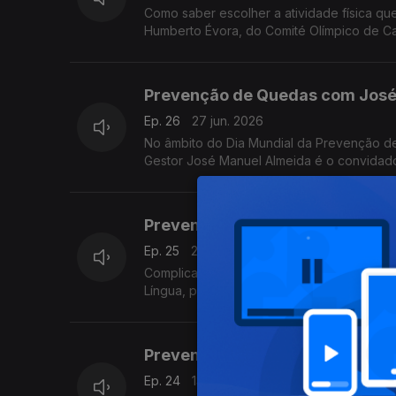
Como saber escolher a atividade física qu
Humberto Évora, do Comité Olímpico de C
Prevenção de Quedas com José
Ep. 26
27 jun. 2026
No âmbito do Dia Mundial da Prevenção de
Gestor José Manuel Almeida é o convidad
Prevenção de Quedas com José
Ep. 25
20 jun. 2026
Complicações das quedas é o tema que o E
Língua, por ocasião do Dia Mundial da Pr
Prevenção de Quedas com José
Ep. 24
13 jun. 2026