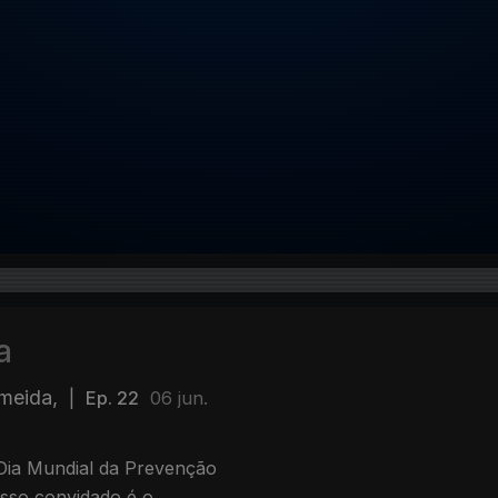
a
meida,
|
Ep. 22
06 jun.
Dia Mundial da Prevenção
osso convidado é o