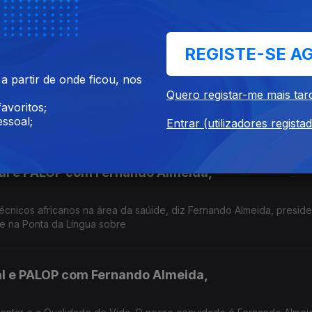
gua, o Enfermeiro-Gestor José Manuel Almeid fala sobre os fatores
Dia Mundial da Prevenção de Quedas.
REGISTE-SE A
 Manuel Almeida,
 partir de onde ficou, nos
Quero registar-me mais tar
avoritos;
 do Dia Mundial da Prevenção de Quedas, que se assinala a 24 de 
ssoal;
osé Manuel Almeida.
Entrar (utilizadores regista
al e PALOP com Fernando Almeida,
cnicos africanos na área da saúide, diz Fernando Almeida, presid
de na Ponta da Língua sobre
l e PALOP com Fernando Almeida,