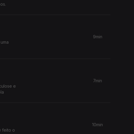
os.
9min
 uma
7min
culose e
la
10min
 feito o