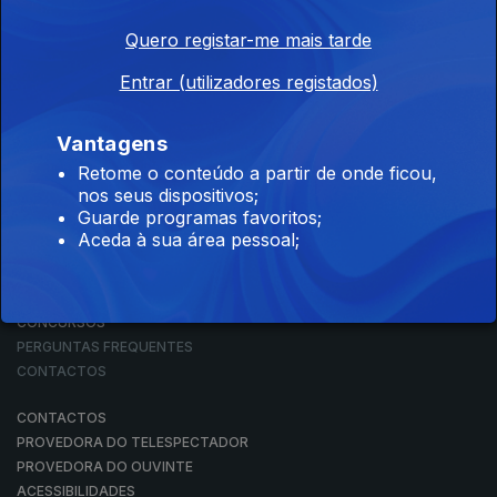
Quero registar-me mais tarde
Entrar (utilizadores registados)
NOTÍCIAS
DESPORTO
TELEVISÃO
Vantagens
RÁDIO
Retome o conteúdo a partir de onde ficou,
RTP ARQUIVOS
nos seus dispositivos;
RTP ENSINA
Guarde programas favoritos;
RTP PLAY
Aceda à sua área pessoal;
EM DIRETO
REVER PROGRAMAS
CONCURSOS
PERGUNTAS FREQUENTES
CONTACTOS
CONTACTOS
PROVEDORA DO TELESPECTADOR
PROVEDORA DO OUVINTE
ACESSIBILIDADES