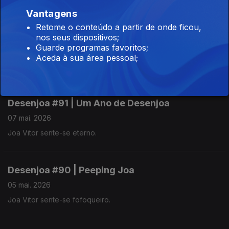
Vantagens
Retome o conteúdo a partir de onde ficou,
Desenjoa #92 | Joa Driver
nos seus dispositivos;
Guarde programas favoritos;
12 mai. 2026
Aceda à sua área pessoal;
Joa Vitor sente-se sobrecarregado.
Desenjoa #91 | Um Ano de Desenjoa
07 mai. 2026
Joa Vitor sente-se eterno.
Desenjoa #90 | Peeping Joa
05 mai. 2026
Joa Vitor sente-se fofoqueiro.