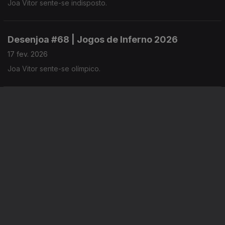
Joa Vitor sente-se indisposto.
Desenjoa #68 | Jogos de Inferno 2026
17 fev. 2026
Joa Vitor sente-se olímpico.
Desenjoa #67 | L Is For The Way You Look At
Joa
12 fev. 2026
Joa Vitor sente-se romântico.
Instale a aplicação
RTP Play