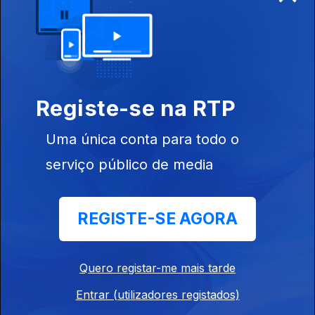
26 mai. 2026
Joa Vitor desiste.
Desenjoa #95 | Money, Money, Money!
Registe-se na RTP
21 mai. 2026
Joa Vitor sente-se arrematado.
Uma única conta para todo o
serviço público de media
Desenjoa #94 | Detetive Noir
19 mai. 2026
REGISTE-SE AGORA
Joa Vitor é encontrado morto.
Quero registar-me mais tarde
Desenjoa #93 | Eurovisão parte II
14 mai. 2026
Entrar (utilizadores registados)
Joa Vitor sente-se repetido.