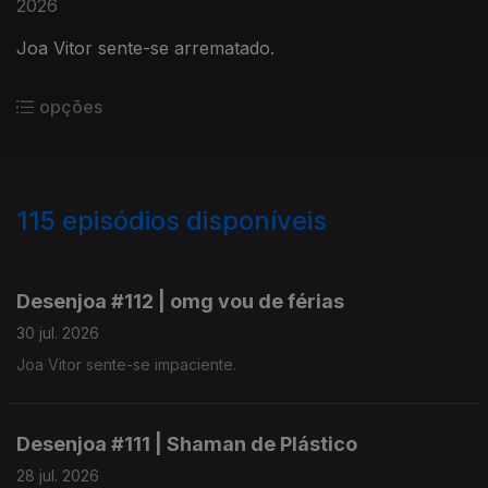
2026
Joa Vitor sente-se arrematado.
opções
115
episódios disponíveis
938052
928506
918002
908520
Desenjoa #112 | omg vou de férias
30 jul. 2026
Joa Vitor sente-se impaciente.
Desenjoa #111 | Shaman de Plástico
28 jul. 2026