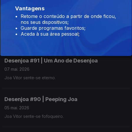
Joa Vitor sente-se repetido.
Vantagens
Retome o conteúdo a partir de onde ficou,
Desenjoa #92 | Joa Driver
nos seus dispositivos;
Guarde programas favoritos;
12 mai. 2026
Aceda à sua área pessoal;
Joa Vitor sente-se sobrecarregado.
Desenjoa #91 | Um Ano de Desenjoa
07 mai. 2026
Joa Vitor sente-se eterno.
Desenjoa #90 | Peeping Joa
05 mai. 2026
Joa Vitor sente-se fofoqueiro.