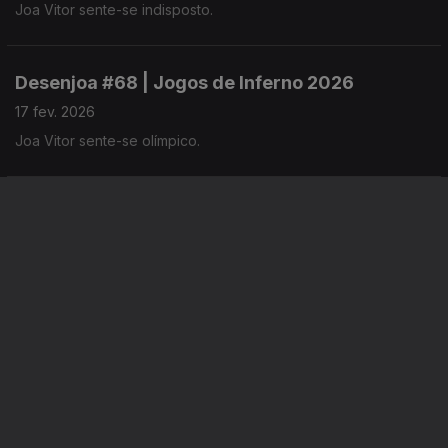
Joa Vitor sente-se indisposto.
Desenjoa #68 | Jogos de Inferno 2026
17 fev. 2026
Joa Vitor sente-se olímpico.
Desenjoa #67 | L Is For The Way You Look At
Joa
12 fev. 2026
Joa Vitor sente-se romântico.
Instale a aplicação
RTP Play