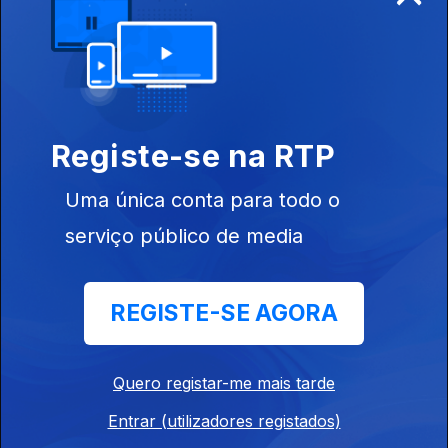
26 mai. 2026
Joa Vitor desiste.
Desenjoa #95 | Money, Money, Money!
Registe-se na RTP
21 mai. 2026
Joa Vitor sente-se arrematado.
Uma única conta para todo o
serviço público de media
Desenjoa #94 | Detetive Noir
19 mai. 2026
REGISTE-SE AGORA
Joa Vitor é encontrado morto.
Quero registar-me mais tarde
Desenjoa #93 | Eurovisão parte II
Entrar (utilizadores registados)
14 mai. 2026