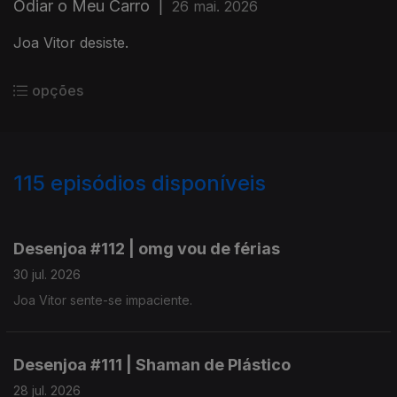
Odiar o Meu Carro
|
26 mai. 2026
Joa Vitor desiste.
opções
115
episódios disponíveis
938052
928506
918002
908520
Desenjoa #112 | omg vou de férias
30 jul. 2026
Joa Vitor sente-se impaciente.
Desenjoa #111 | Shaman de Plástico
28 jul. 2026