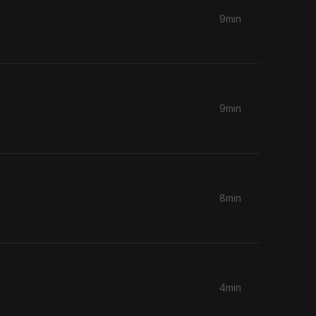
9min
9min
8min
4min