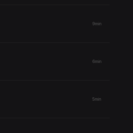
9min
6min
5min