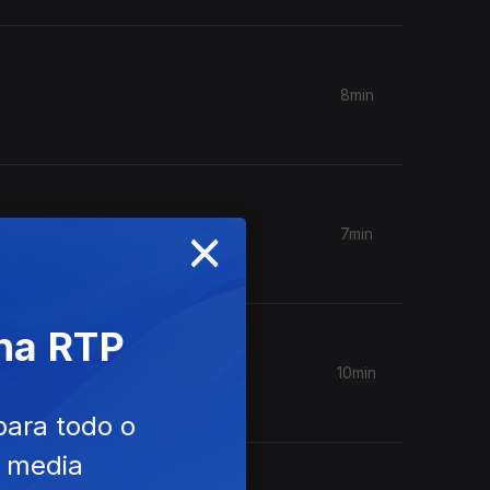
8min
×
7min
 na RTP
10min
para todo o
e media