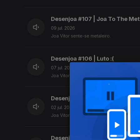
Desenjoa #107 | Joa To The Met
09 jul. 2026
Joa Vitor sente-se metaleiro.
Desenjoa #106 | Luto :(
07 jul. 2026
Joa Vitor sente-se em luto.
Desenjoa #105 | 20/20 Vision
02 jul. 2026
Joa Vitor sente-se visual.
Desenjoa #104 | Cordas e Esca