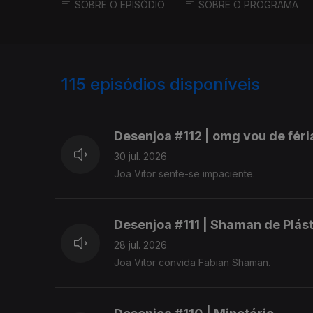
SOBRE O EPISÓDIO
SOBRE O PROGRAMA
115
episódios disponíveis
938052
928506
918002
Desenjoa #112 | omg vou de féri
30 jul. 2026
Joa Vitor sente-se impaciente.
Desenjoa #111 | Shaman de Plás
28 jul. 2026
Joa Vitor convida Fabian Shaman.