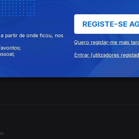
REGISTE-SE A
 partir de onde ficou, nos
 Outra Vez
Quero registar-me mais tar
avoritos;
ssoal;
Entrar (utilizadores regista
ão.