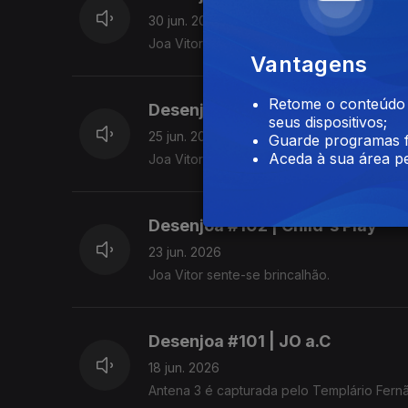
30 jun. 2026
Joa Vitor sente-se elevado.
Vantagens
Retome o conteúdo a
Desenjoa #103 | Fixing Football
seus dispositivos;
25 jun. 2026
Guarde programas f
Aceda à sua área pe
Joa Vitor sente-se resiliente.
Desenjoa #102 | Child's Play
23 jun. 2026
Joa Vitor sente-se brincalhão.
Desenjoa #101 | JO a.C
18 jun. 2026
Antena 3 é capturada pelo Templário Fern