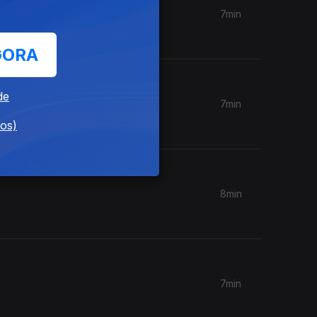
7min
GORA
de
7min
dos)
8min
7min