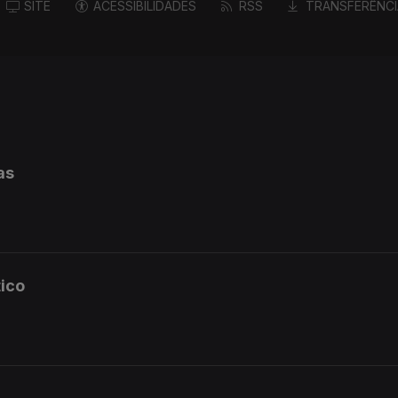
SITE
ACESSIBILIDADES
RSS
TRANSFERÊNCI
as
tico