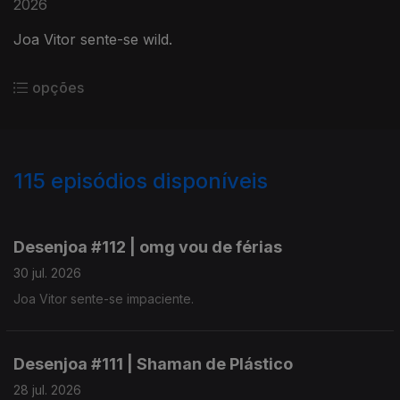
2026
Joa Vitor sente-se wild.
opções
115
episódios disponíveis
938052
928506
918002
908520
Desenjoa #112 | omg vou de férias
30 jul. 2026
Joa Vitor sente-se impaciente.
Desenjoa #111 | Shaman de Plástico
28 jul. 2026