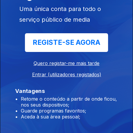
Desenjoa #89 | DJ(oa)
Uma única conta para todo o
30 abr. 2026
serviço público de media
Joa Vitor sente-se um DJ.
REGISTE-SE AGORA
Desenjoa #88 | High School Reunion
28 abr. 2026
Joa Vitor sente-se mal.
Quero registar-me mais tarde
Entrar (utilizadores registados)
Desenjoa #87 | Joa-Con
Vantagens
23 abr. 2026
Retome o conteúdo a partir de onde ficou,
Joa Vitor sente-se um cromo.
nos seus dispositivos;
Guarde programas favoritos;
Aceda à sua área pessoal;
Desenjoa #86 | Terapia de exposição
21 abr. 2026