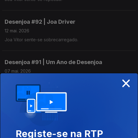
Desenjoa #92 | Joa Driver
12 mai. 2026
Joa Vitor sente-se sobrecarregado.
Desenjoa #91 | Um Ano de Desenjoa
07 mai. 2026
×
Joa Vitor sente-se eterno.
Desenjoa #90 | Peeping Joa
05 mai. 2026
Joa Vitor sente-se fofoqueiro.
Registe-se na RTP