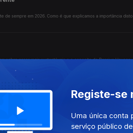
nte de sempre em 2026. Como é que explicamos a importância disto
alam sobre casas mais sustentáveis e o conceito de Passive Houses.
aturas normais de verão
Registe-se
uras de verão serem mais altas e como se distinguem de uma onda 
Uma única conta 
serviço público d