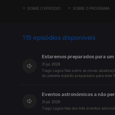
SOBRE O EPISÓDIO
SOBRE O PROGRAMA
115
episódios disponíveis
938858
924659
Estaremos preparados para um 
31 jul. 2026
Tiago Lagoa fala sobre as novas atualizaç
do planeta estarão preparados para este 
Eventos astronómicos a não pe
31 jul. 2026
Tiago Lagoa fala dos três eventos astronó