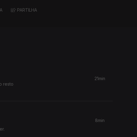
A
PARTILHA
21min
o resto
8min
er.