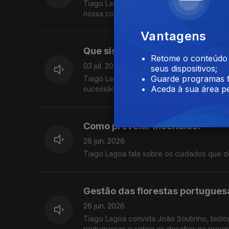
Tiago Lagoa convida Maria Antunes e Rui C
nossa comida, o desperdício alimentar e mi
Vantagens
Que sismos foram estes?
Retome o conteúdo a
03 jul. 2026
seus dispositivos;
Guarde programas f
Tiago Lagoa alerta para a necessidade de 
Aceda à sua área pe
sucessão de sismos a que assistimos nos úl
Como prevenir incêndios?
26 jun. 2026
Tiago Lagoa fala sobre os cuidados que d
Gestão das florestas portugues
26 jun. 2026
Tiago Lagoa convida João Soutinho, biólog
portuguesas e sobre os desafios na preve