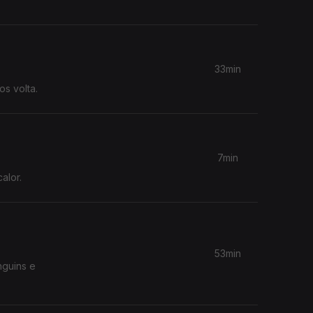
33min
os volta.
7min
alor.
53min
nguins e