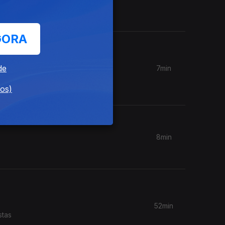
ão da
GORA
de
7min
r a
dos)
8min
52min
stas