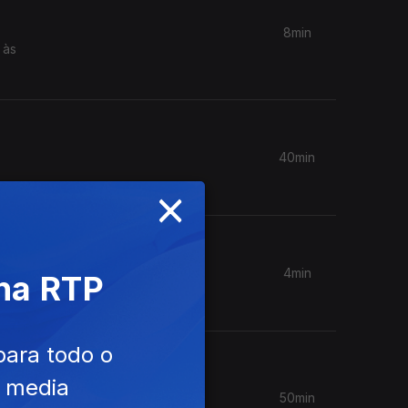
8min
 às
40min
×
4min
 na RTP
de calor.
para todo o
e media
50min