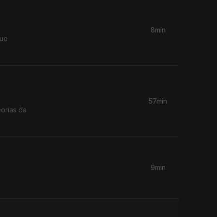
8min
que
57min
eorias da
9min