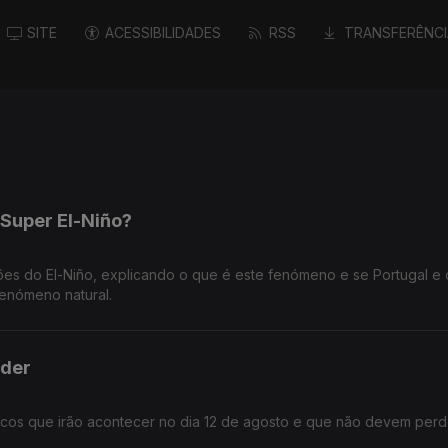
SITE
ACESSIBILIDADES
RSS
TRANSFERÊNCI
Super El-Niño?
ões do El-Niño, explicando o que é este fenómeno e se Portugal e 
fenómeno natural.
rder
icos que irão acontecer no dia 12 de agosto e que não devem perd