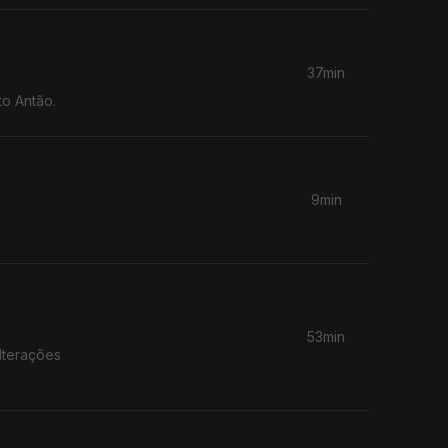
37min
o Antão.
9min
53min
lterações