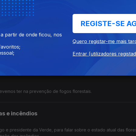
atalão, conhecidos como Kitchen Dates, para falar sobre a evoluç
tos sobre a alimentação.
REGISTE-SE A
 partir de onde ficou, nos
Quero registar-me mais tar
avoritos;
criarmos um kit de emergência e convida João Duarte para explica
ssoal;
timos dias.
Entrar (utilizadores regista
evemos ter na prevenção de fogos florestais.
as e incêndios
o e presidente da Verde, para falar sobre o estado atual das flore
nção dos incêndios.