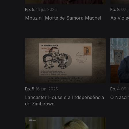
Ep. 9
14 jul. 2025
Ep. 8
07 j
Mbuzini: Morte de Samora Machel
As Viol
853084
Ep. 5
16 jun. 2025
Ep. 4
09 j
Lancaster House e a Independência
O Nasc
do Zimbabwe
851220