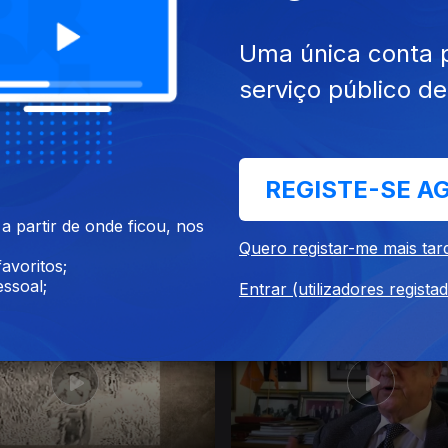
Uma única conta 
serviço público d
REGISTE-SE A
ago. 2025
Ep. 11
28 jul. 2025
 partir de onde ficou, nos
MO e a Sua
A RENAMO e a Sua
Quero registar-me mais tar
ionalização
Internacionalização
avoritos;
ssoal;
Entrar (utilizadores regista