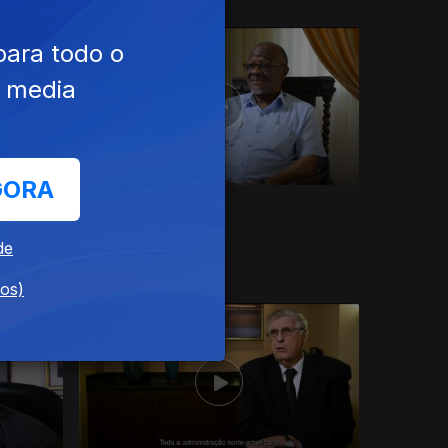
para todo o
e media
GORA
Ep. 10
21 jul. 2025
A Causa da Armas
de
dos)