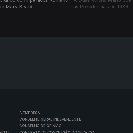
Mundo do Imperador Romano
A Duas Voltas: Mário Soar
m Mary Beard
as Presidenciais de 1986
A EMPRESA
CONSELHO GERAL INDEPENDENTE
CONSELHO DE OPINIÃO
VINTE
CONTRATO DE CONCESSÃO DO SERVIÇO