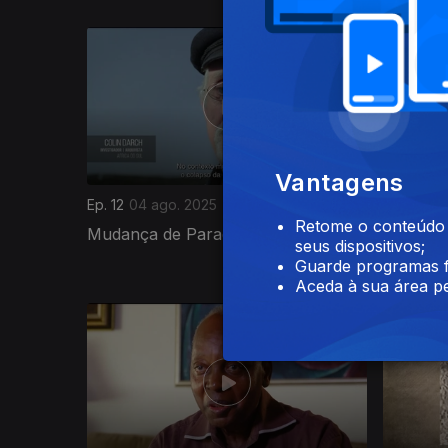
Vantagens
Ep. 12
04 ago. 2025
Ep. 11
02 
Retome o conteúdo a
Mudança de Paradigma
A RENA
seus dispositivos;
Internac
Guarde programas f
Aceda à sua área pe