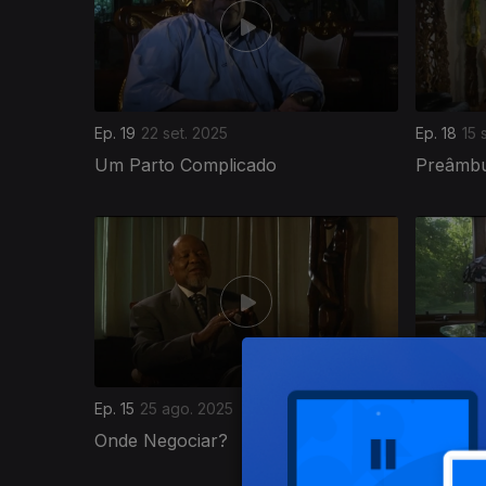
Ep. 19
22 set. 2025
Ep. 18
15 
Um Parto Complicado
Preâmbu
869688
Ep. 15
25 ago. 2025
Ep. 14
23 
Onde Negociar?
As Igre