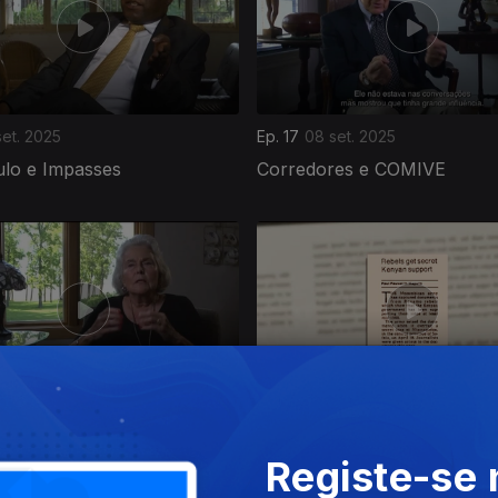
set. 2025
Ep. 17
08 set. 2025
lo e Impasses
Corredores e COMIVE
ago. 2025
Ep. 14
18 ago. 2025
jas e a Busca da RENAMO
As Igrejas e a Busca da R
Registe-se