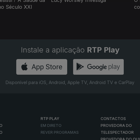
esistir? A Saúde da
Lucy Worsley Investiga
O 
o Século XXI
co
Instale a aplicação
RTP Play
Disponível para iOS, Android, Apple TV, Android TV e CarPlay
RTP PLAY
CONTACTOS
O
EM DIRETO
PROVEDORA DO
ÃO
REVER PROGRAMAS
TELESPECTADOR
PROVEDORA DO OU