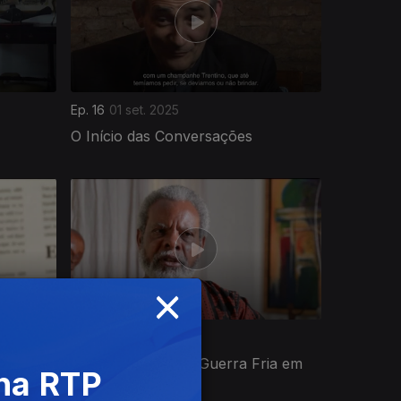
Ep. 16
01 set. 2025
O Início das Conversações
×
Ep. 13
11 ago. 2025
ENAMO
Angola e o Fim da Guerra Fria em
 na RTP
África