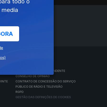
para todo o
e media
GORA
de
dos)
A EMPRESA
CONSELHO GERAL INDEPENDENTE
CONSELHO DE OPINIÃO
VINTE
CONTRATO DE CONCESSÃO DO SERVIÇO
PÚBLICO DE RÁDIO E TELEVISÃO
RGPD
GESTÃO DAS DEFINIÇÕES DE COOKIES