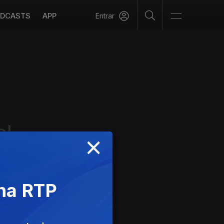
DCASTS
APP
Entrar
el
×
 na RTP