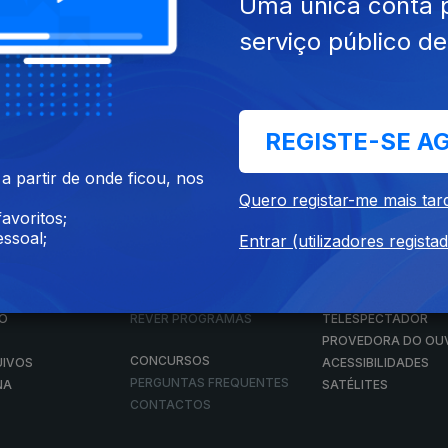
Uma única conta 
serviço público d
Instale a aplicação
RTP Play
REGISTE-SE A
Disponível para iOS, Android, Apple TV, Android TV e CarPlay
 partir de onde ficou, nos
Quero registar-me mais tar
avoritos;
ssoal;
Entrar (utilizadores regista
RTP PLAY
CONTACTOS
O
EM DIRETO
PROVEDORA DO
ÃO
REVER PROGRAMAS
TELESPECTADOR
PROVEDORA DO OU
CONCURSOS
UIVOS
ACESSIBILIDADES
PERGUNTAS FREQUENTES
NA
SATÉLITES
CONTACTOS