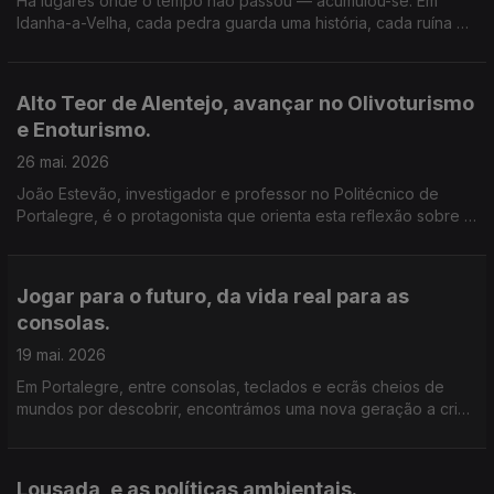
Há lugares onde o tempo não passou — acumulou-se. Em
Idanha-a-Velha, cada pedra guarda uma história, cada ruína é
uma camada de vida que atravessa séculos… romanos,
visigodos, medievais. Mas este não é apenas um território de
memória. É também um território em descoberta.
Alto Teor de Alentejo, avançar no Olivoturismo
e Enoturismo.
26 mai. 2026
João Estevão, investigador e professor no Politécnico de
Portalegre, é o protagonista que orienta esta reflexão sobre o
turismo enquanto ferramenta de desenvolvimento local.
Jogar para o futuro, da vida real para as
consolas.
19 mai. 2026
Em Portalegre, entre consolas, teclados e ecrãs cheios de
mundos por descobrir, encontrámos uma nova geração a criar
— e não apenas a jogar.
Lousada, e as políticas ambientais.