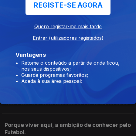
da Rainha.
REGISTE-SE AGORA
Rui Oliveira Lopes, a fundação do Museu das
Convergências-
Quero registar-me mais tarde
27 jan. 2026
Entrar (utilizadores registados)
Depois de nove anos a viver e trabalhar no Sudeste Asiático,
Rui Oliveira Lopes regressa a Portugal para assumir um desafio
Vantagens
que junta cidade, memória e futuro: a direção do Museu das
Convergências, no Porto.
Retome o conteúdo a partir de onde ficou,
nos seus dispositivos;
Estudantes internacionais, como transformam
Guarde programas favoritos;
os territórios?
Aceda à sua área pessoal;
20 jan. 2026
O trabalho desenvolvido pelo Politécnico de Leiria, onde Lina
Rosálio assume a responsabilidade de criar condições para
que estes estudantes se sintam parte da comunidade.
Porque viver aqui, a ambição de conhecer pelo
Futebol.