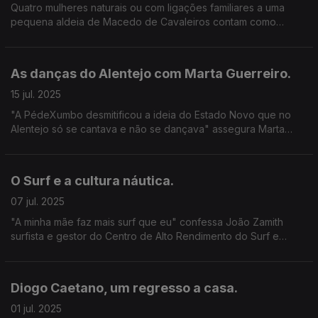
Quatro mulheres naturais ou com ligações familiares a uma
pequena aldeia de Macedo de Cavaleiros contam como
publicaram livros. Lombo, uma aldeia de escritores.
As danças do Alentejo com Marta Guerreiro.
15 jul. 2025
"A PédeXumbo desmitificou a ideia do Estado Novo que no
Alentejo só se cantava e não se dançava" assegura Marta
Guerreiro presidente da Associação.
O Surf e a cultura náutica.
07 jul. 2025
"A minha mãe faz mais surf que eu" confessa João Zamith
surfista e gestor do Centro de Alto Rendimento do Surf e
presidente do Surf Club de Viana.
Diogo Caetano, um regresso a casa.
01 jul. 2025