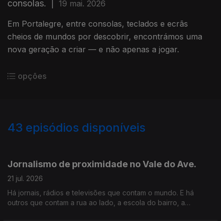
consolas.
|
19 mai. 2026
Em Portalegre, entre consolas, teclados e ecrãs
cheios de mundos por descobrir, encontrámos uma
nova geração a criar — e não apenas a jogar.
opções
43
episódios disponíveis
926662
904756
883645
855693
Jornalismo de proximidade no Vale do Ave.
21 jul. 2026
Há jornais, rádios e televisões que contam o mundo. E há
outros que contam a rua ao lado, a escola do bairro, a
associação da freguesia e os problemas que afetam o dia a