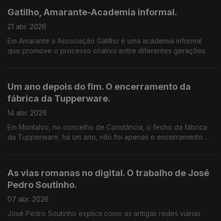
cívica.
Gatilho, Amarante-Academia informal.
21 abr. 2026
Em Amarante a Associação Gatilho é uma academia informal
que promove o processo criativo entre diferentes gerações.
Um ano depois do fim. O encerramento da
fábrica da Tupperware.
14 abr. 2026
Em Montalvo, no concelho de Constância, o fecho da fábrica
da Tupperware, há um ano, não foi apenas o encerramento de
uma empresa — foi uma rutura no quotidiano, na economia
local e na identidade da comunidade.
As vias romanas no digital. O trabalho de José
Pedro Soutinho.
07 abr. 2026
José Pedro Soutinho explica como as antigas redes viárias