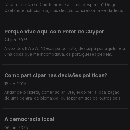
"A serra de Aire e Candeeiros é a minha despensa" Diogo
Caetano é nutricionista, mas decidiu concretizar a verdadeira
paixão: tornou-se Chef. Estagiou e trabalhou na Estónia, e em
Espanha.
Porque Vivo Aqui com Peter de Cuyper
24 jun. 2025
A voz dos BWGW: "Desculpa por isto, desculpa por aquilo, era
uma coisa que me incomodava, os portugueses pedem
desculpa por tudo e por nada, depois percebi que é uma
coisa que vem do Salazar".
Como participar nas decisões políticas?
16 jun. 2025
Andar de bicicleta, comer ao ar livre, escolher a localização
de uma central de biomassa, ou fazer amigos de outros países
podem ser exemplos do que pode ser um processo de
participação cívica.
A democracia local.
06 jun. 2025