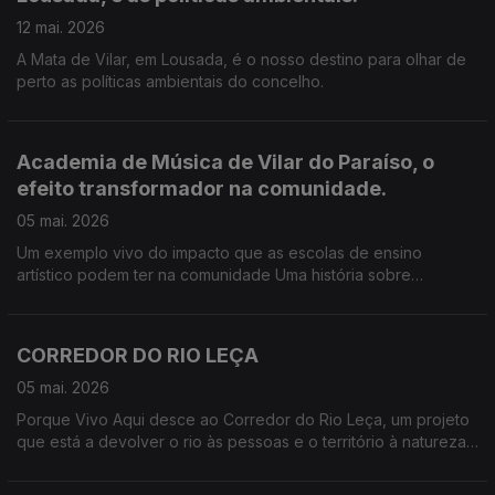
12 mai. 2026
A Mata de Vilar, em Lousada, é o nosso destino para olhar de
perto as políticas ambientais do concelho.
Academia de Música de Vilar do Paraíso, o
efeito transformador na comunidade.
05 mai. 2026
Um exemplo vivo do impacto que as escolas de ensino
artístico podem ter na comunidade Uma história sobre
território, educação artística e resistência quotidiana, onde a
música continua a ser um instrumento de futuro.
CORREDOR DO RIO LEÇA
05 mai. 2026
Porque Vivo Aqui desce ao Corredor do Rio Leça, um projeto
que está a devolver o rio às pessoas e o território à natureza.
Neste episódio, percorremos margens, histórias e desafios de
uma intervenção que liga ambiente, urbanismo e participação