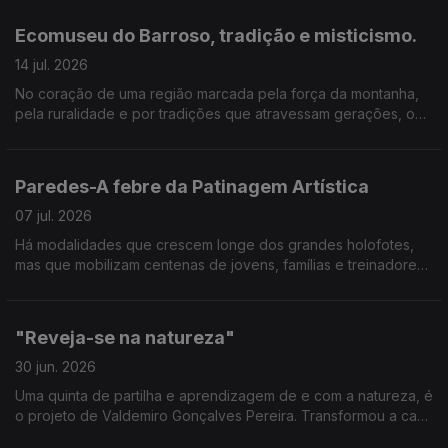
dia das pessoas. No Porque Vivo Aqui desta semana, vamos
conhecer o trabalho de proximidade desenvolvido pelo Jornal
Ecomuseu do Barroso, tradição e misticismo.
do Ave, pela Trofa TV e pelo Notícias da Trofa.
14 jul. 2026
No coração de uma região marcada pela força da montanha,
pela ruralidade e por tradições que atravessam gerações, o
Porque Vivo Aqui viajou até ao Ecomuseu de Barroso para
conhecer melhor um território onde a memória continua viva e
faz parte do quotidiano das comunidades.
Paredes-A febre da Patinagem Artística
07 jul. 2026
Há modalidades que crescem longe dos grandes holofotes,
mas que mobilizam centenas de jovens, famílias e treinadores.
É o caso da patinagem artística, que está em franca expansão
no concelho de Paredes, com especial expressão nas
freguesias de Lordelo e Vilela.
"Reveja-se na natureza"
30 jun. 2026
Uma quinta de partilha e aprendizagem de e com a natureza, é
o projeto de Valdemiro Gonçalves Pereira. Transformou a casa
onde nasceu e os terrenos da propriedade em Vilarinho do