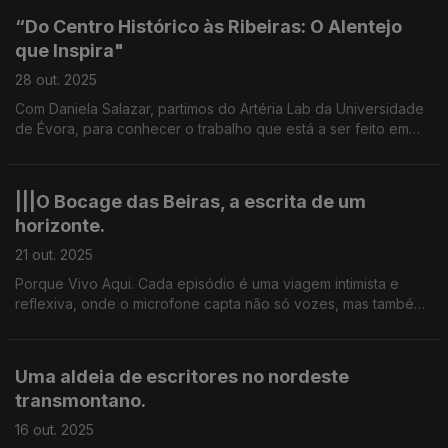
“Do Centro Histórico às Ribeiras: O Alentejo
que Inspira"
28 out. 2025
Com Daniela Salazar, partimos do Artéria Lab da Universidade
de Évora, para conhecer o trabalho que está a ser feito em
todo o Alentejo.
|||O Bocage das Beiras, a escrita de um
horizonte.
21 out. 2025
Porque Vivo Aqui. Cada episódio é uma viagem intimista e
reflexiva, onde o microfone capta não só vozes, mas também
o pulsar das comunidades. Zé Albano Ferreira é um escritor do
quotidiano de Celorico da Beira.
Uma aldeia de escritores no nordeste
transmontano.
16 out. 2025