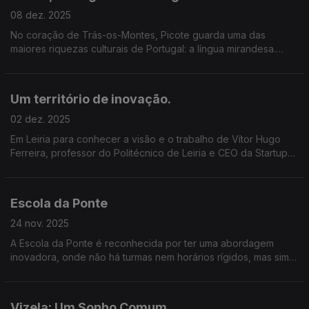
08 dez. 2025
No coração de Trás-os-Montes, Picote guarda uma das
maiores riquezas culturais de Portugal: a língua mirandesa.
Neste episódio, viajamos até ao Planalto Mirandês com
António Bárbolo Alves.
Um território de inovação.
02 dez. 2025
Em Leiria para conhecer a visão e o trabalho de Vítor Hugo
Ferreira, professor do Politécnico de Leiria e CEO da Startup
Leiria.
Escola da Ponte
24 nov. 2025
A Escola da Ponte é reconhecida por ter uma abordagem
inovadora, onde não há turmas nem horários rígidos, mas sim
projetos, autonomia e responsabilidade partilhada entre alunos
e professores.
Vizela: Um Sonho Comum