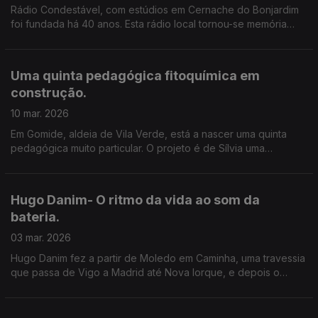
Rádio Condestável, com estúdios em Cernache do Bonjardim
foi fundada há 40 anos. Esta rádio local tornou-se memória
viva da região, guardando histórias, dando palco às pessoas e
acompanhando as mudanças de um território que cresceu com
ela.
Uma quinta pedagógica fitoquímica em
construção.
10 mar. 2026
Em Gomide, aldeia de Vila Verde, está a nascer uma quinta
pedagógica muito particular. O projeto é de Sílvia uma
investigadora portuguesa doutorada em fitoquímica, e de
Lucas, brasileiro vindo da Chapada Diamantina.
Hugo Danim- O ritmo da vida ao som da
bateria.
03 mar. 2026
Hugo Danim fez a partir de Moledo em Caminha, uma travessia
que passa de Vigo a Madrid até Nova Iorque, e depois o
regresso ao lugar onde o sonho começou. "Sonologues" é a
obra mais recente do compositor e baterista.