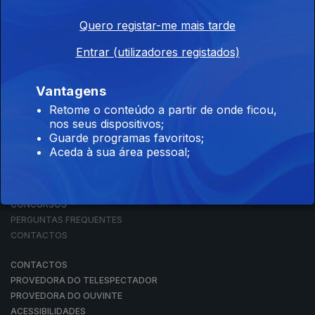
Quero registar-me mais tarde
Entrar (utilizadores registados)
NOTÍCIAS
DESPORTO
TELEVISÃO
Vantagens
RÁDIO
Retome o conteúdo a partir de onde ficou,
RTP ARQUIVOS
nos seus dispositivos;
RTP ENSINA
Guarde programas favoritos;
RTP PLAY
Aceda à sua área pessoal;
EM DIRETO
REVER PROGRAMAS
CONCURSOS
PERGUNTAS FREQUENTES
CONTACTOS
CONTACTOS
PROVEDORA DO TELESPECTADOR
PROVEDORA DO OUVINTE
ACESSIBILIDADES