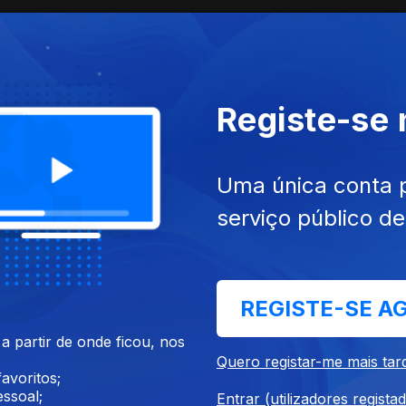
io do Pacífico
 Havai, do trabalho nas plantações de açúcar às marcas da fé e da
tes numa diáspora improvável entre o Atlântico e o Pacífico.
Registe-se
Uma única conta 
minaram a frota de atum em San Diego, entre glórias, lendas e o f
serviço público d
nhos e pelo mar.
tre o mito e o estrelato
REGISTE-SE A
 partir de onde ficou, nos
em filmes mudos. Hal Peary foi estrela da rádio e TV. Hal Pereira v
Quero registar-me mais tar
a, comediante genial, foi comparada a Chaplin.
avoritos;
ssoal;
Entrar (utilizadores regista