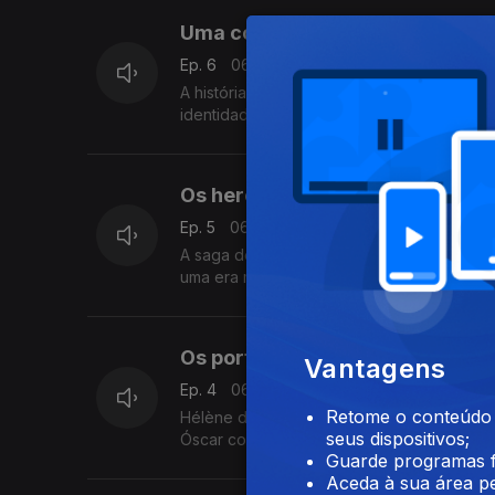
Uma comunidade atlântica no me
Ep. 6
06 jul. 2026
A história da emigração portuguesa para o
identidade, cruzando católicos e protestan
Os heróis do atum
Ep. 5
06 jul. 2026
A saga dos pescadores portugueses que do
uma era marcada pelo respeito pelos golfi
Os portugueses em Hollywood: en
Vantagens
Ep. 4
06 jul. 2026
Retome o conteúdo a
Hélène d’Algy brilhou como atriz principal 
seus dispositivos;
Óscar como diretor artístico. Luísa Fazend
Guarde programas f
Aceda à sua área pe