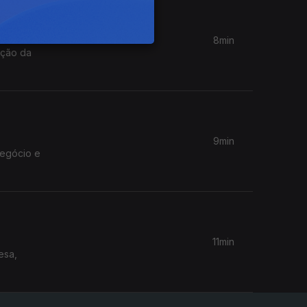
8min
ação da
9min
negócio e
11min
esa,