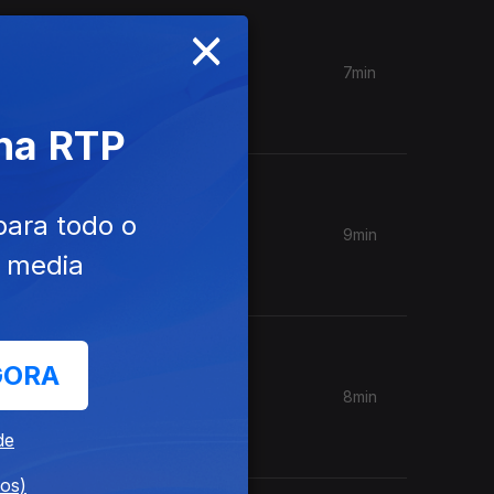
×
7min
 na RTP
para todo o
9min
im de
e media
GORA
8min
enceu um
de
dos)