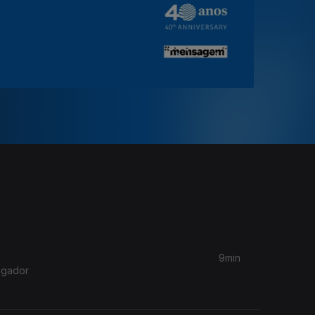
9min
tigador