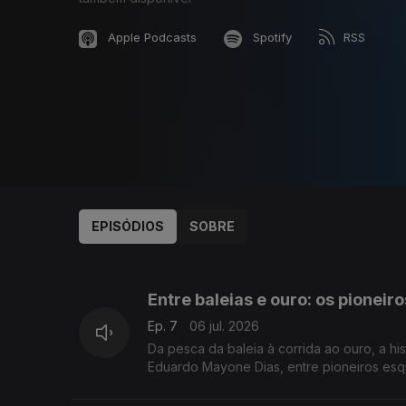
Apple Podcasts
Spotify
RSS
EPISÓDIOS
SOBRE
939725
Entre baleias e ouro: os pioneir
Ep. 7
06 jul. 2026
Da pesca da baleia à corrida ao ouro, a hi
Eduardo Mayone Dias, entre pioneiros esq