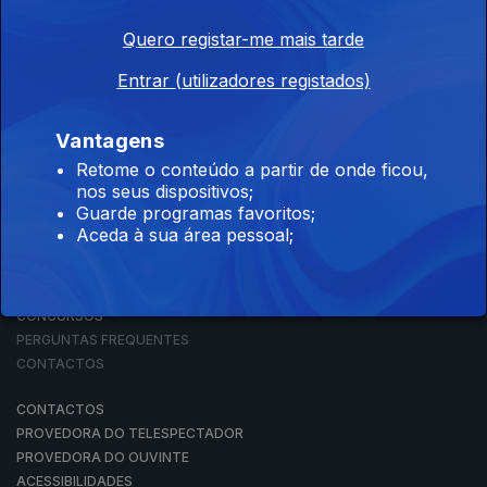
Quero registar-me mais tarde
Entrar (utilizadores registados)
NOTÍCIAS
DESPORTO
TELEVISÃO
Vantagens
RÁDIO
Retome o conteúdo a partir de onde ficou,
RTP ARQUIVOS
nos seus dispositivos;
RTP ENSINA
Guarde programas favoritos;
RTP PLAY
Aceda à sua área pessoal;
EM DIRETO
REVER PROGRAMAS
CONCURSOS
PERGUNTAS FREQUENTES
CONTACTOS
CONTACTOS
PROVEDORA DO TELESPECTADOR
PROVEDORA DO OUVINTE
ACESSIBILIDADES