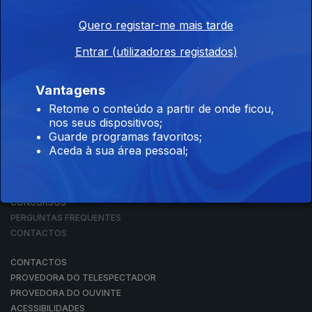
Quero registar-me mais tarde
Entrar (utilizadores registados)
NOTÍCIAS
DESPORTO
TELEVISÃO
Vantagens
RÁDIO
Retome o conteúdo a partir de onde ficou,
RTP ARQUIVOS
nos seus dispositivos;
RTP ENSINA
Guarde programas favoritos;
RTP PLAY
Aceda à sua área pessoal;
EM DIRETO
REVER PROGRAMAS
CONCURSOS
PERGUNTAS FREQUENTES
CONTACTOS
CONTACTOS
PROVEDORA DO TELESPECTADOR
PROVEDORA DO OUVINTE
ACESSIBILIDADES