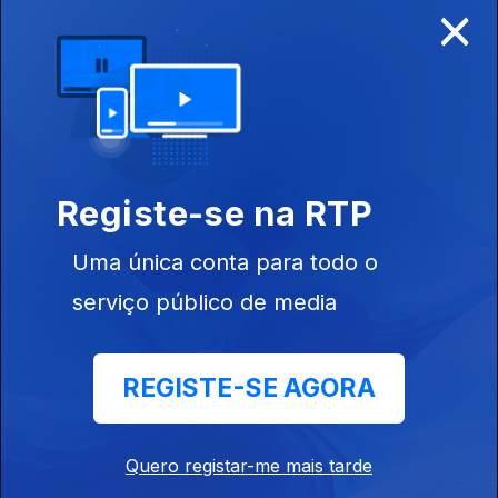
×
Disponível para iOS, Android, Apple TV, Android TV e
CarPlay
Registe-se na RTP
Uma única conta para todo o
serviço público de media
REGISTE-SE AGORA
NOTÍCIAS
DESPORTO
Quero registar-me mais tarde
TELEVISÃO