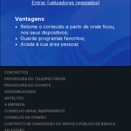
Entrar (utilizadores registados)
RÁDIO
RTP ARQUIVOS
RTP ENSINA
Vantagens
RTP PLAY
Retome o conteúdo a partir de onde ficou,
EM DIRETO
nos seus dispositivos;
REVER PROGRAMAS
Guarde programas favoritos;
Aceda à sua área pessoal;
CONCURSOS
PERGUNTAS FREQUENTES
CONTACTOS
CONTACTOS
PROVEDORA DO TELESPECTADOR
PROVEDORA DO OUVINTE
ACESSIBILIDADES
SATÉLITES
A EMPRESA
CONSELHO GERAL INDEPENDENTE
CONSELHO DE OPINIÃO
CONTRATO DE CONCESSÃO DO SERVIÇO PÚBLICO DE RÁDIO E
TELEVISÃO